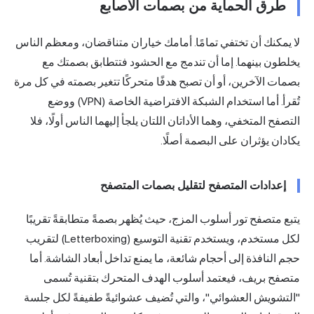
طرق الحماية من بصمات الأصابع
لا يمكنك أن تختفي تمامًا. أمامك خياران متناقضان، ومعظم الناس
يخلطون بينهما. إما أن تندمج مع الحشود فتتطابق بصمتك مع
بصمات الآخرين، أو أن تصبح هدفًا متحركًا تتغير بصمته في كل مرة
تُقرأ. أما استخدام
الشبكة الافتراضية
الخاصة (VPN) ووضع
التصفح المتخفي، وهما الأداتان اللتان يلجأ إليهما الناس أولًا، فلا
يكادان يؤثران على البصمة أصلًا.
إعدادات المتصفح لتقليل بصمات المتصفح
يتبع متصفح تور أسلوب المزج، حيث يُظهر بصمةً متطابقةً تقريبًا
لكل مستخدم، ويستخدم تقنية التوسيع (Letterboxing) لتقريب
حجم النافذة إلى أحجام شائعة، ما يمنع تداخل أبعاد الشاشة. أما
متصفح بريف، فيعتمد أسلوب الهدف المتحرك بتقنية تُسمى
"التشويش العشوائي"، والتي تُضيف عشوائيةً طفيفةً لكل جلسة