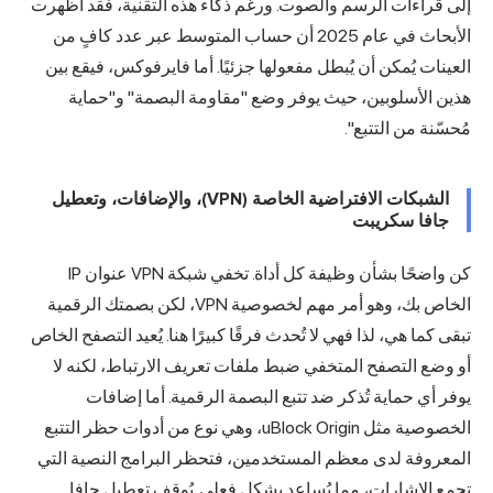
إلى قراءات الرسم والصوت. ورغم ذكاء هذه التقنية، فقد أظهرت
الأبحاث في عام 2025 أن حساب المتوسط عبر عدد كافٍ من
العينات يُمكن أن يُبطل مفعولها جزئيًا. أما فايرفوكس، فيقع بين
هذين الأسلوبين، حيث يوفر وضع "مقاومة البصمة" و"حماية
مُحسّنة من التتبع".
الشبكات الافتراضية الخاصة (VPN)، والإضافات، وتعطيل
جافا سكريبت
كن واضحًا بشأن وظيفة كل أداة. تخفي شبكة VPN
عنوان IP
الخاص
بك، وهو أمر مهم لخصوصية VPN، لكن
بصمتك الرقمية
تبقى كما هي، لذا فهي لا تُحدث فرقًا كبيرًا هنا. يُعيد التصفح الخاص
أو وضع التصفح المتخفي ضبط ملفات تعريف الارتباط، لكنه لا
يوفر أي حماية تُذكر ضد تتبع البصمة الرقمية. أما إضافات
الخصوصية مثل uBlock Origin، وهي نوع من أدوات حظر التتبع
المعروفة لدى معظم المستخدمين، فتحظر البرامج النصية التي
تجمع الإشارات، مما يُساعد بشكل فعلي. يُوقف تعطيل جافا