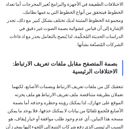
الاختلافات الطفيفة في الأجهزة والبرامج تُغير المخرجات. أما تعداد
الخطوط فيتحقق من أنواع الخطوط التي يدعمها نظامك،
ومجموعة الخطوط المثبتة لديك تختلف بشكل كبير. مع ذلك، تجدر
الإشارة إلى أن قياس عشوائية بصمة الصوت غير دقيق في
الدراسات الحديثة المُحكّمة، لذا يُنصح بالتعامل بحذر مع ادعاءات
الشركات المُصنّعة بشأنها.
بصمة المتصفح مقابل ملفات تعريف الارتباط:
الاختلافات الرئيسية
تتعقبك كل من ملفات تعريف الارتباط وبصمات الأصابع، لكنهما
تعملان بطريقة متناقضة. ملف تعريف الارتباط هو ملف يخزنه
الموقع على جهازك، لذا يمكنك رؤيته وحظره وحذفه. أما بصمة
الأصابع فتُجمع تلقائيًا من بيانات لا يمكنك حذفها، فلا يوجد ما يمكن
مسحه. هذا التباين، أي عدم وجود طلب موافقة أو خيار إيقاف، هو
السبب الرئيسي الذي دفع شركات التتبع إلى اللجوء إليها بمجرد أن