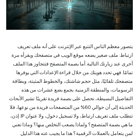
يتصور معظم الناس التتبع عبر الإنترنت على أنه ملف تعريف
ارتباط: ملف صغير يضعه موقع الويب في متصفحك ويقرأه مرة
أخرى عند زيارتك التالية. أما بصمة المتصفح فتتجاوز هذا الملف
تمامًا. فهي تحدد هويتك من خلال قراءة الإعدادات التي يوفرها
متصفحك تلقائيًا، مثل حجم شاشتك، والخطوط المثبتة، وبطاقة
الرسومات، والمنطقة الزمنية. بجمع بضع عشرات من هذه
التفاصيل البسيطة، نحصل على بصمة فريدة تقريبًا. تشير الأبحاث
الحديثة إلى أن حوالي 60% من المتصفحات فريدة من نوعها، فلا
تتطلب ملف تعريف ارتباط، ولا تسجيل دخول، ولا عنوان IP. إذن،
ما هي بصمة المتصفح؟ ولماذا يصعب التخلص منها؟ وماذا تعني
لمن يتعامل بالعملات الرقمية؟ هذا ما يجيب عنه هذا الدليل.