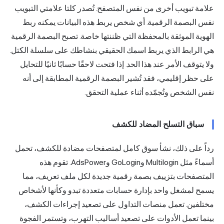
علامة تبويب أخرى من نفس المتصفح. تُصدر كلتا علامتي التبويب
نفس البصمة الرقمية. أي شخص يربط هذه البيانات يمكنه ربط
الهوية الموثقة بالمحفظة التي ظننتها خاصة. تصبح البصمة الرقمية
هي الرابط الذي يربط اسمك الحقيقي بنشاطك على سلسلة الكتل.
ولا يتوقف الأمر عند هذا الحد. إذا فتحت لاحقًا حسابًا ثانيًا للتحايل
على حظر إقليمي، فقد تُشير البصمة الرقمية المطابقة إلى أنه
نفس الشخص وتُجمّده أثناء عملية التحقق.
سباق التسلح المضاد للكشف
رداً على ذلك، نشأ سوق كامل لمتصفحات
مضادة للكشف
، تحمل
أسماءً مثل
Multilogin
وGoLogin وAdsPower. تقوم هذه
المتصفحات بتزييف بصمة رقمية جديدة لكل ملف تعريف، مما
يسمح لمشغل واحد بإدارة حسابات متعددة تبدو وكأنها لأشخاص
مختلفين. تعمل منصات التداول على تصعيد إجراءات الكشف،
بينما تعمل الأدوات على تصعيد أساليب التهرب، وتستمر الفجوة