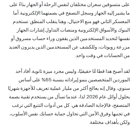
على متسوقين سعران مختلفان لنفس الرحلة أو الجهاز بناءً على
ما يشير إليه الجهاز وسجل التصفح في بصمتهما الإلكترونية. أما
المعسكر الثاني فهو منع الاحتيال، وهنا ينقلب المنطق: تستخدم
البنوك والأسواق الإلكترونية ومنصات التداول إشارات الجهاز
نفسها لتحديد المستخدمين الذين يقفون وراء حساب مسروق أو
مزرعة روبوتات، وللكشف عن المستخدمين الذين يديرون العديد
من الحسابات في وقت واحد.
لقد أصبح هذا قطاعًا حقيقيًا، وليس مجرد ميزة ثانوية. أفاد أحد
الموردين المتخصصين بنمو إيراداته بنسبة 65% على أساس
سنوي، وقال إنه يعالج أكثر من مليار عملية تعريف للأجهزة شهريًا
بحلول أوائل عام 2026. لذا، عندما تسأل من يستخدم تقنية بصمة
المتصفح، فالإجابة الصادقة هي: كل من أدوات التتبع التي ترغب
في تجنبها وفرق الأمن التي تحاول حماية حسابك. نفس الأسلوب،
ولكن بأهداف مختلفة.