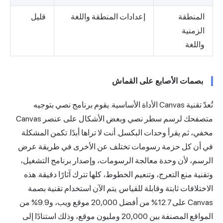
المنطقة
إعدادات المنطقة واللغة
قليل
الزمنية
واللغة
بصمات الأصابع على القماش
تُعدّ تقنية Canvas الأداة الأساسية. يقوم برنامج نصي بتوجيه
متصفحك لرسم سطر نصي وبعض الأشكال على عنصر Canvas
مخفي، ثم يقرأ وحدات البكسل. أنت لا تراها أبدًا. تكمن المشكلة
في أن كل حزمة رسومات تختلف عن الأخرى في طريقة عرض
الرسم، لأن وحدة معالجة الرسومات، وإصدار برنامج التشغيل،
وتقنية منع التعرج، وتنعيم الخطوط، كلها تترك آثارًا دقيقة. هذه
الاختلافات ثابتة وقابلة للقياس. يتم الآن استخدام تقنية بصمة
Canvas على 12.7% من أفضل 20,000 موقع ويب، و9.9% من
المواقع المصنفة بين 20,000 ومليون موقع،
وذلك استنادًا إلى