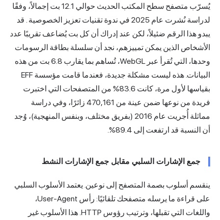
يُسرّب متصفح سطح المكتب الحديث حوالي 12.1 بت إجمالاً،
وفقًا
لدراسة نُشرت عام 2025 في ندوة تقنيات تعزيز الخصوصية
. قد
يبدو هذا الرقم ضئيلاً، لكن عند إدراك أن كل بت يُضاعف تقريبًا عدد
الأشخاص الذين يمكن تمييزهم، نجد أن سلسلة بطاقة الرسومات
وحدها، التي تُقرأ عبر WebGL، تُساهم بما يقارب 6.8 بت من هذه
البيانات. هذه ليست مشكلة جديدة، فعندما قامت مؤسسة EFF
بقياسها لأول مرة، كانت 83.6% من المتصفحات التي اختبرت
فريدة من نوعها ضمن عينة من 470,161 زائرًا، وفي دراسة
مماثلة أُجريت عام 2016 (بفريق مختلف، وبنفس المنهجية)، وُجد
أن النسبة قد ارتفعت إلى 89.4%.
جمع الإشارات السلبي مقابل جمع الإشارات النشط
ينقسم أسلوب بصمة المتصفح إلى نوعين. يعتمد الأسلوب السلبي
على قراءة ما يرسله متصفحك تلقائيًا: رأس User-Agent،
واللغات التي تقبلها، وترتيب رؤوس HTTP. هذا الأسلوب غير