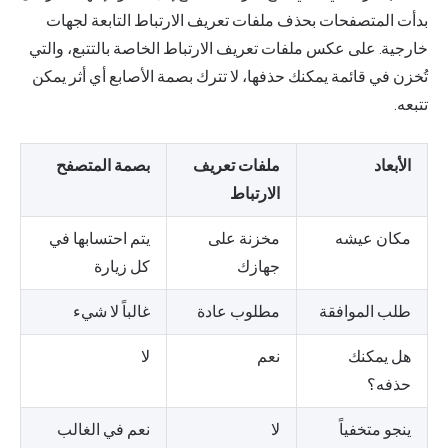
بدأت المتصفحات بحذف ملفات تعريف الارتباط التابعة لجهات
خارجية. على عكس ملفات تعريف الارتباط الخاصة بالتتبع، والتي
تُخزن في قائمة يمكنك حذفها، لا تترك بصمة الأصابع أي أثر يمكن
تتبعه.
الأبعاد
ملفات تعريف
بصمة المتصفح
الارتباط
مكان عيشه
مخزنة على
يتم احتسابها في
جهازك
كل زيارة
طلب الموافقة
مطلوب عادة
غالباً لا شيء
هل يمكنك
نعم
لا
حذفه؟
ينجو متخفياً
لا
نعم في الغالب