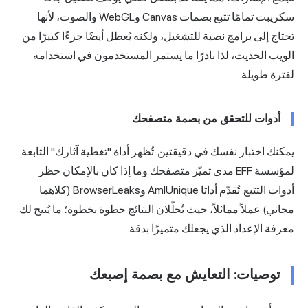
سكريبت تمامًا تتبع بصمات Canvas وWebGL والصوت، لأنها
تحتاج إلى برامج نصية للتشغيل، ولكنه يُعطل أيضًا جزءًا كبيرًا من
الويب الحديث، لذا نادرًا ما يستمر المستخدمون في استخدامه
لفترة طويلة.
أدوات للتحقق من بصمة متصفحك
يمكنك اختبار نفسك في دقيقتين. تُظهر أداة
"تغطية آثارك"
التابعة
لمؤسسة EFF مدى تميّز متصفحك وما إذا كان بالإمكان حظر
أدوات التتبع. تُقدّم أداتا
AmIUnique
وBrowserLeaks (كلاهما
مجاني) عملاً مماثلاً، حيث تُحلّلان النتائج خطوة بخطوة؛ ما يُتيح لك
معرفة الإعداد الذي يجعلك متميزًا بدقة.
توصيات: التعايش مع بصمة إصبعك