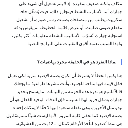
مكلف ولكنه ضعيف بمفرده، إذ لا يتم تشغيل أي شيء على
جهازك. أما الأسلوب النشط فيتجاوز ذلك، حيث يُشغّل جافا
سكريبت يطلب من متصفحك بصمت رسم صورة، أو تشغيل
مقطع صوتي صامت، أو عرض قائمة الخطوط، ثم يقيس بدقة
استجابة جهازك. تُسرّب الأساليب النشطة معلومات أكثر بكثير،
ولهذا السبب تعتمد أقوى التقنيات على البرامج النصية.
لماذا التفرد هو في الحقيقة مجرد رياضيات؟
هنا يكمن الخطأ. لا يشترط أن تكون بصمة الإصبع سرية لكي تعمل.
فكل قيمة فيها متاحة للجميع، وأنت تنشرها طواعيةً. ما يجعلك
قابلاً للتتبع هو ندرة هذه الحزمة من البيانات، ما يسمح بتحديد
جهازك بشكل فريد. لهذا السبب، فإن الدفاع الوحيد الفعال هو أن
تبدو مثل الآخرين، وهي نقطة سنعود إليها لاحقًا. لا يمكنك إخفاء
بصمة الإصبع كما تخفي كلمة المرور، لأنها ليست شيئًا ملموسًا، بل
هي نمط تُصدره. لنأخذ الأرقام كمثال: بـ 12 بت من العشوائية،