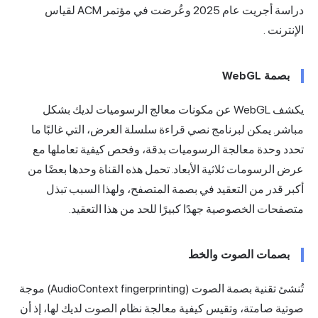
دراسة أجريت عام 2025 وعُرضت في مؤتمر ACM لقياس
الإنترنت
.
بصمة WebGL
يكشف WebGL عن مكونات معالج الرسوميات لديك بشكل
مباشر. يمكن لبرنامج نصي قراءة سلسلة العرض، التي غالبًا ما
تحدد وحدة معالجة الرسوميات بدقة، وفحص كيفية تعاملها مع
عرض الرسومات ثلاثية الأبعاد. تحمل هذه القناة وحدها بعضًا من
أكبر قدر من التعقيد في بصمة المتصفح، ولهذا السبب تبذل
متصفحات الخصوصية جهدًا كبيرًا للحد من هذا التعقيد.
بصمات الصوت والخط
تُنشئ تقنية بصمة الصوت (AudioContext fingerprinting) موجة
صوتية صامتة، وتقيس كيفية معالجة نظام الصوت لديك لها، إذ أن