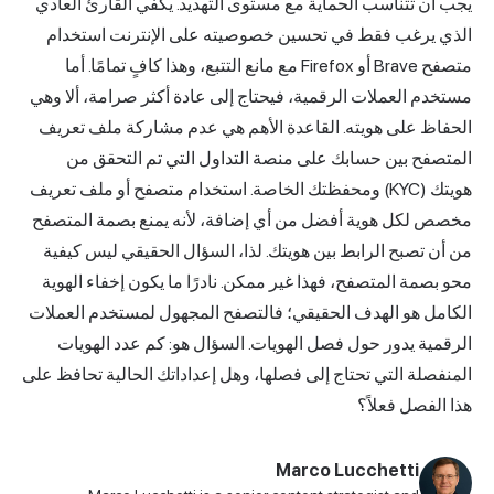
يجب أن تتناسب الحماية مع مستوى التهديد. يكفي القارئ العادي
الذي يرغب فقط في تحسين خصوصيته على الإنترنت استخدام
متصفح Brave أو Firefox مع مانع التتبع، وهذا كافٍ تمامًا. أما
مستخدم العملات الرقمية، فيحتاج إلى عادة أكثر صرامة، ألا وهي
الحفاظ على هويته. القاعدة الأهم هي عدم مشاركة ملف تعريف
المتصفح بين حسابك على منصة التداول التي تم التحقق من
هويتك (KYC) ومحفظتك الخاصة. استخدام متصفح أو ملف تعريف
مخصص لكل هوية أفضل من أي إضافة، لأنه يمنع بصمة المتصفح
من أن تصبح الرابط بين هويتك. لذا، السؤال الحقيقي ليس كيفية
محو بصمة المتصفح، فهذا غير ممكن. نادرًا ما يكون
إخفاء الهوية
الكامل هو الهدف الحقيقي؛ فالتصفح المجهول لمستخدم العملات
الرقمية يدور حول فصل الهويات. السؤال هو: كم عدد الهويات
المنفصلة التي تحتاج إلى فصلها، وهل إعداداتك الحالية تحافظ على
هذا الفصل فعلاً؟
Marco Lucchetti