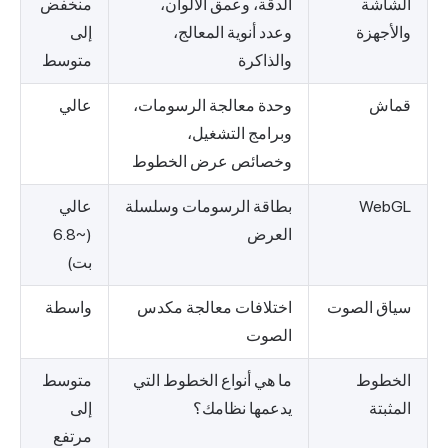
الشاشة
الدقة، وعمق الألوان،
منخفض
والأجهزة
وعدد أنوية المعالج،
إلى
والذاكرة
متوسط
قماش
وحدة معالجة الرسومات،
عالي
وبرامج التشغيل،
وخصائص عرض الخطوط
WebGL
بطاقة الرسومات وسلسلة
عالي
العرض
(~6.8
بت)
سياق الصوت
اختلافات معالجة مكدس
واسطة
الصوت
الخطوط
ما هي أنواع الخطوط التي
متوسط
المثبتة
يدعمها نظامك؟
إلى
مرتفع