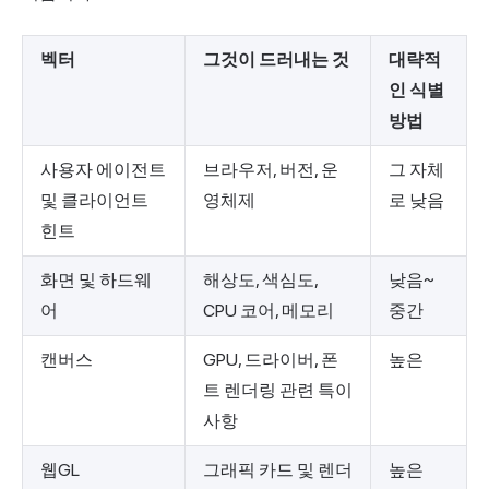
벡터
그것이 드러내는 것
대략적
인 식별
방법
사용자 에이전트
브라우저, 버전, 운
그 자체
및 클라이언트
영체제
로 낮음
힌트
화면 및 하드웨
해상도, 색심도,
낮음~
어
CPU 코어, 메모리
중간
캔버스
GPU, 드라이버, 폰
높은
트 렌더링 관련 특이
사항
웹GL
그래픽 카드 및 렌더
높은