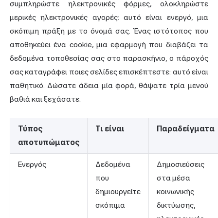
συμπληρώστε ηλεκτρονικές φόρμες, ολοκληρώστε
μερικές ηλεκτρονικές αγορές: αυτό είναι ενεργό, μια
σκόπιμη πράξη με το όνομά σας. Ένας ιστότοπος που
αποθηκεύει ένα cookie, μια εφαρμογή που διαβάζει τα
δεδομένα τοποθεσίας σας στο παρασκήνιο, ο πάροχός
σας καταγράφει ποιες σελίδες επισκέπτεστε: αυτό είναι
παθητικό. Δώσατε άδεια μία φορά, θάψατε τρία μενού
βαθιά και ξεχάσατε.
Τύπος
Τι είναι
Παραδείγματα
αποτυπώματος
Ενεργός
Δεδομένα
Δημοσιεύσεις
που
στα μέσα
δημιουργείτε
κοινωνικής
σκόπιμα
δικτύωσης,