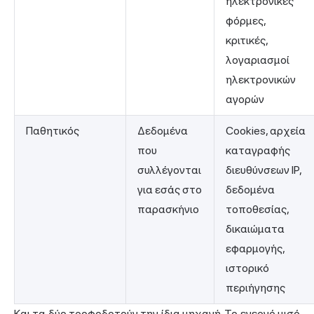
ηλεκτρονικές
φόρμες,
κριτικές,
λογαριασμοί
ηλεκτρονικών
αγορών
Παθητικός
Δεδομένα
Cookies, αρχεία
που
καταγραφής
συλλέγονται
διευθύνσεων IP,
για εσάς στο
δεδομένα
παρασκήνιο
τοποθεσίας,
δικαιώματα
εφαρμογής,
ιστορικό
περιήγησης
Και τα δύο τροφοδοτούν την ίδια μηχανή. Το ενεργό μισό