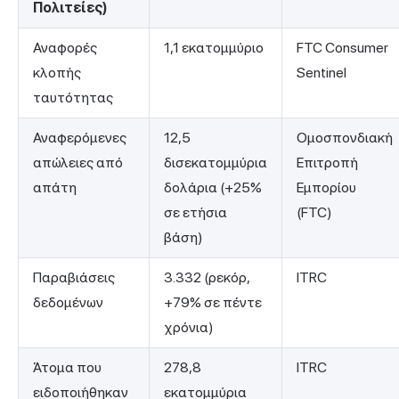
Πολιτείες)
Αναφορές
1,1 εκατομμύριο
FTC Consumer
κλοπής
Sentinel
ταυτότητας
Αναφερόμενες
12,5
Ομοσπονδιακή
απώλειες από
δισεκατομμύρια
Επιτροπή
απάτη
δολάρια (+25%
Εμπορίου
σε ετήσια
(FTC)
βάση)
Παραβιάσεις
3.332 (ρεκόρ,
ITRC
δεδομένων
+79% σε πέντε
χρόνια)
Άτομα που
278,8
ITRC
ειδοποιήθηκαν
εκατομμύρια