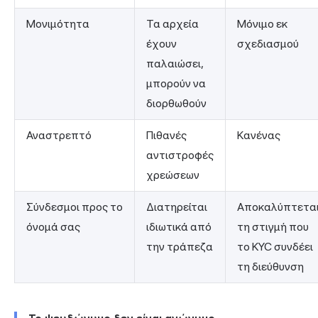
Μονιμότητα
Τα αρχεία
Μόνιμο εκ
έχουν
σχεδιασμού
παλαιώσει,
μπορούν να
διορθωθούν
Αναστρεπτό
Πιθανές
Κανένας
αντιστροφές
χρεώσεων
Σύνδεσμοι προς το
Διατηρείται
Αποκαλύπτετα
όνομά σας
ιδιωτικά από
τη στιγμή που
την τράπεζα
το KYC συνδέει
τη διεύθυνση