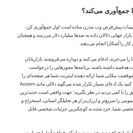
 جمع‌آوری می‌کند؟
یمات پیش‌فرض وب مدرن ساده است: اول جمع‌آوری کن،
گز درخواست نکن. طبق گزارش Grand View Research، بازار جهانی دلالان داده به صدها میلیارد دلار می‌رسد و همچنان
ار را آشکارا انجام می‌دهند.
ا می‌خرند، ادغام می‌کنند و دوباره می‌فروشند. بازاریابان
غات هدفمند داشته باشند. برنامه‌ها مجوزهایی را درخواست
 موقعیت مکانی شما. ارائه دهنده اینترنت شما هر صفحه‌ای را
که بارگذاری می‌کنید می‌بیند، مگر اینکه اتصال را رمزگذاری کنید. یک ادعای بسیار تکرار شده می‌گوید دلالی مانند Acxiom
یق را با کمی تردید در نظر بگیرید؛ جهت واقعی است. جدیدترین
 را سریع‌تر و ارزان‌تر از هر تحلیلگر انسانی، استخراج و
ای شخصی شما، خرد شده به کوچکترین جزئیات شخصی قابل
نها را نخواهید دید، چه برسد به اینکه بخواهید آنها را حسابرسی