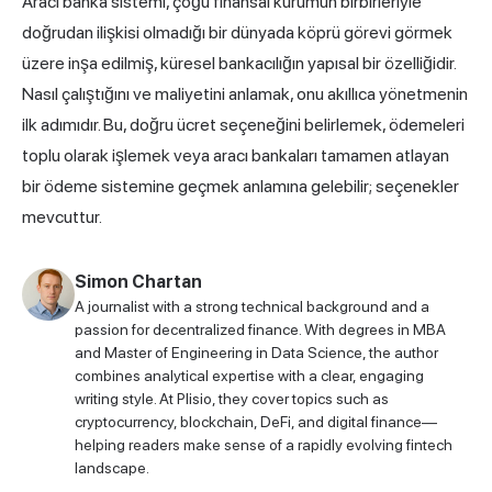
Aracı banka sistemi, çoğu finansal kurumun birbirleriyle
doğrudan ilişkisi olmadığı bir dünyada köprü görevi görmek
üzere inşa edilmiş, küresel bankacılığın yapısal bir özelliğidir.
Nasıl çalıştığını ve maliyetini anlamak, onu akıllıca yönetmenin
ilk adımıdır. Bu, doğru ücret seçeneğini belirlemek, ödemeleri
toplu olarak işlemek veya aracı bankaları tamamen atlayan
bir ödeme sistemine geçmek anlamına gelebilir; seçenekler
mevcuttur.
Simon Chartan
A journalist with a strong technical background and a
passion for decentralized finance. With degrees in MBA
and Master of Engineering in Data Science, the author
combines analytical expertise with a clear, engaging
writing style. At Plisio, they cover topics such as
cryptocurrency, blockchain, DeFi, and digital finance—
helping readers make sense of a rapidly evolving fintech
landscape.