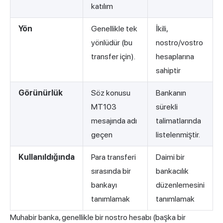
katılım
Yön
Genellikle tek
İkili,
yönlüdür (bu
nostro/vostro
transfer için).
hesaplarına
sahiptir
Görünürlük
Söz konusu
Bankanın
MT103
sürekli
mesajında adı
talimatlarında
geçen
listelenmiştir.
Kullanıldığında
Para transferi
Daimi bir
sırasında bir
bankacılık
bankayı
düzenlemesini
tanımlamak
tanımlamak
Muhabir banka, genellikle bir nostro hesabı (başka bir