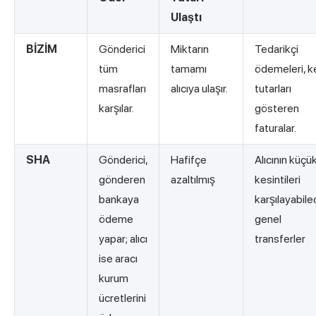
Ulaştı
BİZİM
Gönderici
Miktarın
Tedarikçi
tüm
tamamı
ödemeleri, k
masrafları
alıcıya ulaşır.
tutarları
karşılar.
gösteren
faturalar.
SHA
Gönderici,
Hafifçe
Alıcının küçü
gönderen
azaltılmış
kesintileri
bankaya
karşılayabile
ödeme
genel
yapar; alıcı
transferler
ise aracı
kurum
ücretlerini