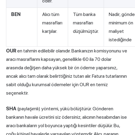
öder.
BEN
Alıcı tüm
Tüm banka
Nadir; gönder
masrafları
masrafları
minimum ön
karşılar.
düşülmüştür.
maliyet
istediğinde
OUR
en tahmin edilebilir olanıdır. Bankanızın komisyonunu ve
aracı masraflarını kapsayan, genellikle 60 ila 70 dolar
arasında değişen daha yüksek bir ön ödeme yaparsınız,
ancak alıcı tam olarak belirttiğiniz tutarı alır. Fatura tutarlarının
sabit olduğu kurumsal ödemeler için OUR en temiz
seçenektir.
SHA
(paylaşımlı) yöntemi, yükü bölüştürür. Gönderen
bankanın havale ücretini siz ödersiniz; alıcının hesabından ise
aracı bankaların yol boyunca yaptığı kesintiler düşülür. Bu,
çoğu kişisel havalede varsayılan yöntemdir. Alıcı, paranın