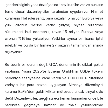
içeriden bilginin yasa dışı ifşasına karşı kurallar var ve bunların
tümü ulusal düzenleyiciler tarafından uygulanıyor. Hizmet
kurallarını ihlal ederseniz, para cezaları 5 milyon Euro'ya veya
yıllık cironun %5'ine kadar çıkıyor; piyasa suistimali
hükümlerini ihlal ederseniz, tavan
15 milyon Euro'ya veya
cironun %15'ine
yükseliyor. Yetkililer ayrıca bir lisansı iptal
edebilir ve bu da bir firmayı 27 pazarın tamamından anında
dışlayabilir.
Bu teorik bir durum değil. MiCA döneminin ilk dikkat çekici
yaptırımı, Nisan 2025'te
Ethena GmbH'nin USDe token'ı
nedeniyle tasfiyesine karar veren
ve 600.000 € tutarında
zorlayıcı bir para cezası uygulayan Almanya düzenleyici
kurumu BaFin'den geldi. Miktar mütevazı; ancak sinyal öyle
değil. Düzenleyiciler, geçiş süreci tamamlanmadan önce bile
harekete geçmeye hazırlar ve "hala yetkilendirme