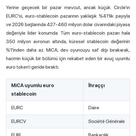
Yerine geçecek bir pazar mevcut, ancak küçük. Circle'ın
EURC'si, euro-stablecoin pazarının yaklaşık %41'lik payıyla
ve 2026 başlarında
427-460 milyon dolar civarındaki
piyasa
değeriyle lider konumda. Tüm euro-stablecoin pazarı hala
350 milyon avronun altında, küresel stablecoin değerinin
%1'inden daha az. MiCA, dev oyuncuyu saf dışı bırakarak,
hacmin küçük bir bölümü için rekabet eden bir avuç uyumlu
euro token'ı geride bıraktı.
MiCA uyumlu euro
İhraççı
stablecoin
EURC
Daire
EURCV
Société Générale
EURI
Bankacılık