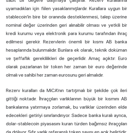
sabit bir değere ulaşmaya çalışırlar. Rezerv kurallarına
uyamadıkları için fiilen yasaklanmışlardır. Kurallara uygun bir
stablecoin'in bire bir oranında desteklenmesi, talep üzerine
nominal değer üzerinden geri alınabilir olması ve yetkili bir
kredi kurumu veya elektronik para kurumu tarafından ihraç
edilmesi gerekir. Rezervlerin önemli bir kısmı AB banka
hesaplarında bulunmalıdır. Bunlara ek olarak, teknik doküman
ve şeffaflık gereklilikleri de geçerlidir. Amaç açıktır: Euro
olarak pazarlanan bir token her zaman bir euro değerinde
olmalı ve sahibi her zaman eurosunu geri almalıdır.
Rezerv kuralları da MiCA'nın tartışmalı bir şekilde çok ileri
gittiği noktadır. İhraççıları varlıklarının büyük bir kısmını AB
bankalarına yatırmaya zorlamak, bu varlıklar üzerinden elde
edecekleri getiriyi sınırlandırıyor. Sadece banka kuralı ayrıca,
dolar-stablecoin piyasasını kuran türden bağımsız ihraççıları
da dışlıyor. Sıfır varlık referanslı token sayısı en açık belirtidir: