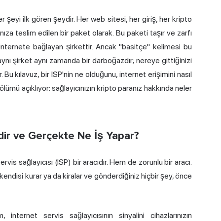
r şeyi ilk gören şeydir. Her web sitesi, her giriş, her kripto
nıza teslim edilen bir paket olarak. Bu paketi taşır ve zarfı
zi internete bağlayan şirkettir. Ancak "basitçe" kelimesi bu
ynı şirket aynı zamanda bir darboğazdır; nereye gittiğinizi
 Bu kılavuz, bir ISP'nin ne olduğunu, internet erişimini nasıl
lümü açıklıyor: sağlayıcınızın kripto paranız hakkında neler
edir ve Gerçekte Ne İş Yapar?
ervis sağlayıcısı (ISP) bir aracıdır. Hem de zorunlu bir aracı.
a kendisi kurar ya da kiralar ve gönderdiğiniz hiçbir şey, önce
, internet servis sağlayıcısının
sinyalini
cihazlarınızın