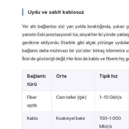
Uydu ve sabit kablosuz
Yer altı bağlantısı sizi yarı yolda bıraktığında, yukarı ç
yansıtır. Eski jeostasyonel tür, sinyal her iki yönde yakla
gecikme ekliyordu.
Starlink
gibi alçak yörünge uydular
bağlantı daha mütevazı bir yol izler: birkaç kilometre 
İkisi de gösterişli değil. Her ikisi de kablo ve fiberin hiç 
Bağlantı
Orta
Tipik hız
türü
Fiber
Cam teller (ışık)
1–10 Gbit/s
optik
Kablo
Koaksiyel bakır
100–1.000
Mbit/s