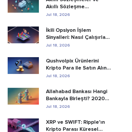
Akıllı Sözleşme
Geliştirme Hizmetle...
Jul 18, 2026
İkili Opsiyon İşlem
Sinyalleri: Nasıl Çalışırlar
ve Riskle...
Jul 18, 2026
Qushvolpix Ürünlerini
Kripto Para ile Satın Alın:
Bitcoin, Öd...
Jul 18, 2026
Allahabad Bankası Hangi
Bankayla Birleşti? 2020
Yılı Haberinin...
Jul 18, 2026
XRP ve SWIFT: Ripple’ın
Kripto Parası Küresel