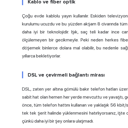
Kablo ve fiber optik
Çoğu evde kablolu yayın kullanılır. Eskiden televizyon
kurulumu ucuzdu ve bu yüzden akşam 8 civarında tüm sok
daha iyi bir teknolojidir. Işık, saç teli kadar ince
ölçülemeyen bir gecikmeyle. Peki neden herkes fiber
döşemek binlerce dolara mal olabilir, bu nedenle sağla
yıllarca bekletiyorlar.
DSL ve çevirmeli bağlantı mirası
DSL, zaten yer altına gömülü bakır telefon hatları üzerin
sabit hat olan hemen her yerde mevcuttu ve yavaştı, genel
önce, tüm telefon hattını kullanan ve yaklaşık 56 kbit/s h
tek tek şerit halinde yüklenmesini hatırlıyorsanız, işte 
çünkü daha iyi bir şey onlara ulaşmadı.