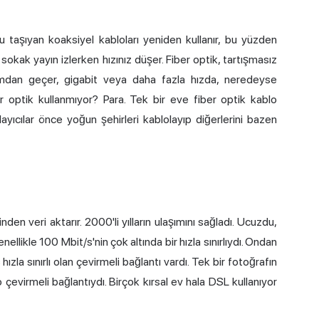
u taşıyan koaksiyel kabloları yeniden kullanır, bu yüzden
ak yayın izlerken hızınız düşer. Fiber optik, tartışmasız
 camdan geçer, gigabit veya daha fazla hızda, neredeyse
 optik kullanmıyor? Para. Tek bir eve fiber optik kablo
yıcılar önce yoğun şehirleri kablolayıp diğerlerini bazen
den veri aktarır. 2000'li yılların ulaşımını sağladı. Ucuzdu,
likle 100 Mbit/s'nin çok altında bir hızla sınırlıydı. Ondan
ızla sınırlı olan çevirmeli bağlantı vardı. Tek bir fotoğrafın
o çevirmeli bağlantıydı. Birçok kırsal ev hala DSL kullanıyor