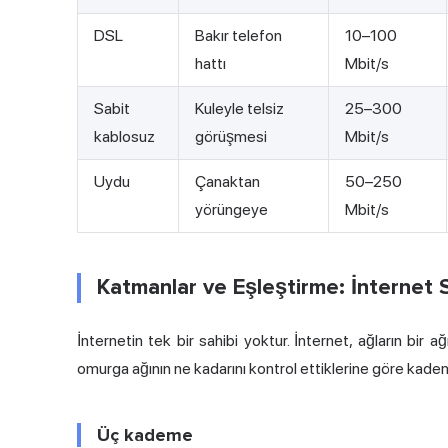
DSL
Bakır telefon
10–100
hattı
Mbit/s
Sabit
Kuleyle telsiz
25–300
kablosuz
görüşmesi
Mbit/s
Uydu
Çanaktan
50–250
yörüngeye
Mbit/s
Katmanlar ve Eşleştirme: İnternet Se
İnternetin tek bir sahibi yoktur. İnternet, ağların bir ağ
omurga ağının ne kadarını kontrol ettiklerine göre kadem
Üç kademe