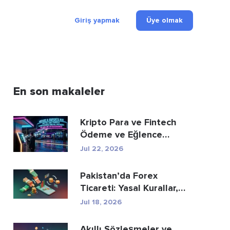
Giriş yapmak
Üye olmak
En son makaleler
Kripto Para ve Fintech
Ödeme ve Eğlence
Sektörünü Nasıl Yeni...
Jul 22, 2026
Pakistan’da Forex
Ticareti: Yasal Kurallar,
Aracı Kurumlar, Tic...
Jul 18, 2026
Akıllı Sözleşmeler ve