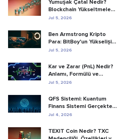
Yumuşak Çatal Nedir?
Blockchain Yükseltmeleri
Açıklanıyor
Jul 5, 2026
Ben Armstrong Kripto
Para: BitBoy’un Yükselişi
ve Düşüşü
Jul 5, 2026
Kar ve Zarar (PnL) Nedir?
Anlamı, Formülü ve
Hesaplama Yöntemi
Jul 5, 2026
QFS Sistemi: Kuantum
Finans Sistemi Gerçekte
Nedir (2026)
Jul 4, 2026
TEXIT Coin Nedir? TXC
Madenciliği, Özellikleri ve