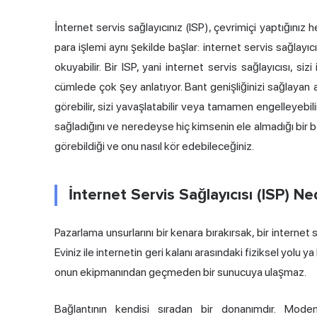
İnternet servis sağlayıcınız (ISP), çevrimiçi yaptığınız he
para işlemi aynı şekilde başlar: internet servis sağlayıcı
okuyabilir. Bir ISP, yani internet servis sağlayıcısı, si
cümlede çok şey anlatıyor. Bant genişliğinizi sağlayan a
görebilir, sizi yavaşlatabilir veya tamamen engelleyebilir.
sağladığını ve neredeyse hiç kimsenin ele almadığı bir bö
görebildiği ve onu nasıl kör edebileceğiniz.
İnternet Servis Sağlayıcısı (ISP) N
Pazarlama unsurlarını bir kenara bırakırsak, bir internet s
Eviniz ile internetin geri kalanı arasındaki fiziksel yolu y
onun ekipmanından geçmeden bir sunucuya ulaşmaz.
Bağlantının kendisi sıradan bir donanımdır. Modem