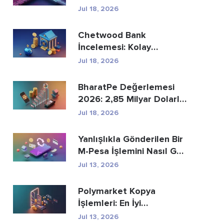
Ödemelerin Yer...
Jul 18, 2026
Chetwood Bank
İncelemesi: Kolay
Tasarruf ve Güvenli
Jul 18, 2026
Bankacılık
BharatPe Değerlemesi
2026: 2,85 Milyar Dolarlık
Fintech Unicorn ...
Jul 18, 2026
Yanlışlıkla Gönderilen Bir
M-Pesa İşlemini Nasıl Geri
Alabi...
Jul 13, 2026
Polymarket Kopya
İşlemleri: En İyi
Cüzdanları Güvenli Bir Ş...
Jul 13, 2026