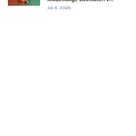
Düzenleyici R...
Jul 4, 2026