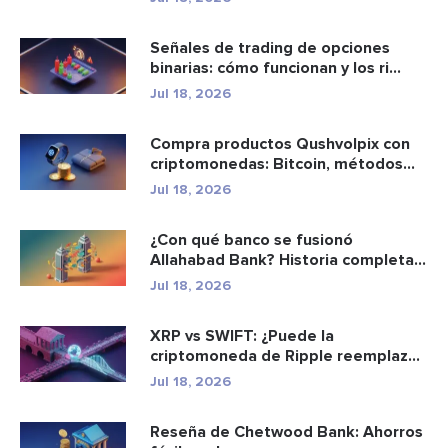
Señales de trading de opciones
binarias: cómo funcionan y los ri...
Jul 18, 2026
Compra productos Qushvolpix con
criptomonedas: Bitcoin, métodos
d...
Jul 18, 2026
¿Con qué banco se fusionó
Allahabad Bank? Historia completa
de ...
Jul 18, 2026
XRP vs SWIFT: ¿Puede la
criptomoneda de Ripple reemplazar
a los p...
Jul 18, 2026
Reseña de Chetwood Bank: Ahorros