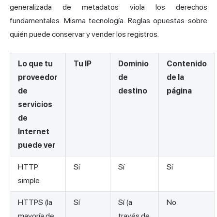
generalizada de metadatos viola los derechos
fundamentales. Misma tecnología. Reglas opuestas sobre
quién puede conservar y vender los registros.
Lo que tu
Tu IP
Dominio
Contenido
proveedor
de
de la
de
destino
página
servicios
de
Internet
puede ver
HTTP
Sí
Sí
Sí
simple
HTTPS (la
Sí
Sí (a
No
mayoría de
través de