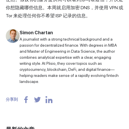
你想隐藏哪些信息。本周就启用加密 DNS，并使用 VPN 或
Tor 来处理任何你不希望 ISP 记录的信息。
Simon Chartan
A journalist with a strong technical background and a
passion for decentralized finance. With degrees in MBA
and Master of Engineering in Data Science, the author
combines analytical expertise with a clear, engaging
writing style. At Plisio, they cover topics such as
cryptocurrency, blockchain, DeFi, and digital finance—
helping readers make sense of a rapidly evolving fintech
landscape.
分享到