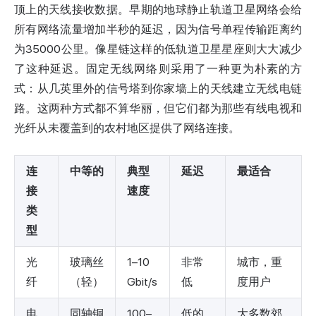
顶上的天线接收数据。早期的地球静止轨道卫星网络会给
所有网络流量增加半秒的延迟，因为信号单程传输距离约
为35000公里。像
星链
这样的低轨道卫星星座则大大减少
了这种延迟。固定无线网络则采用了一种更为朴素的方
式：从几英里外的信号塔到你家墙上的天线建立无线电链
路。这两种方式都不算华丽，但它们都为那些有线电视和
光纤从未覆盖到的农村地区提供了网络连接。
连
中等的
典型
延迟
最适合
接
速度
类
型
光
玻璃丝
1–10
非常
城市，重
纤
（轻）
Gbit/s
低
度用户
电
同轴铜
100–
低的
大多数郊