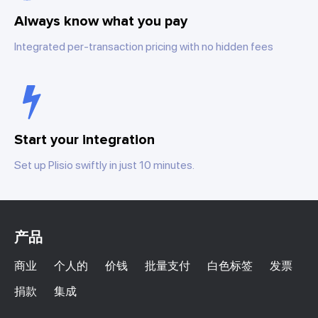
Always know what you pay
Integrated per-transaction pricing with no hidden fees
Start your integration
Set up Plisio swiftly in just 10 minutes.
产品
商业
个人的
价钱
批量支付
白色标签
发票
捐款
集成