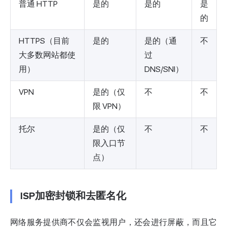
普通 HTTP
是的
是的
是
的
HTTPS（目前
是的
是的（通
不
大多数网站都使
过
用）
DNS/SNI）
VPN
是的（仅
不
不
限 VPN）
托尔
是的（仅
不
不
限入口节
点）
ISP加密封锁和去匿名化
网络服务提供商不仅会监视用户，还会进行屏蔽，而且它