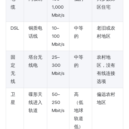
缆
1,000
区住宅
Mbit/s
DSL
铜质电
10–
中等
老旧或农
话线
100
的
村地区
Mbit/s
固
塔台无
25–
中等
农村地
定
线电
300
的
区，没有
无
Mbit/s
有线连接
线
选项
卫
碟形天
50–
高
偏远农村
星
线进入
250
（低
地区
轨道
Mbit/s
地球
轨道
低）