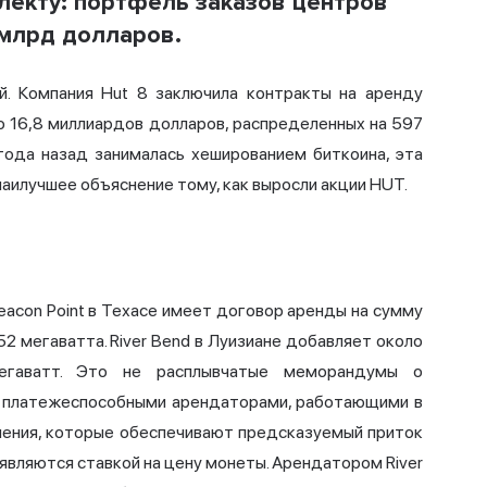
лекту: портфель заказов центров
 млрд долларов.
й. Компания Hut 8 заключила контракты на аренду
о 16,8 миллиардов долларов, распределенных на 597
года назад занималась хешированием биткоина, эта
наилучшее объяснение тому, как выросли акции HUT.
eacon Point в Техасе имеет
договор аренды на сумму
 мегаватта. River Bend в Луизиане добавляет около
егаватт. Это не расплывчатые меморандумы о
с платежеспособными арендаторами, работающими в
шения, которые обеспечивают предсказуемый приток
 являются ставкой на цену монеты. Арендатором River