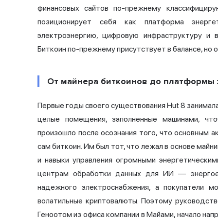
финансовых сайтов по-прежнему классифициру
позиционирует себя как платформа энергет
электроэнергию, цифровую инфраструктуру и 
Биткоин по-прежнему присутствует в балансе, но о
От майнера биткоинов до платформы 
Первые годы своего существования Hut 8 занимал
целые помещения, заполненные машинами, что
произошло после осознания того, что основным а
сам биткоин. Им был тот, что лежал в основе май
и навыки управления огромными энергетически
центрам обработки данных для ИИ — энергое
надежного электроснабжения, а покупатели 
волатильные криптовалюты. Поэтому руководст
Геноотом из офиса компании в Майами, начало нап