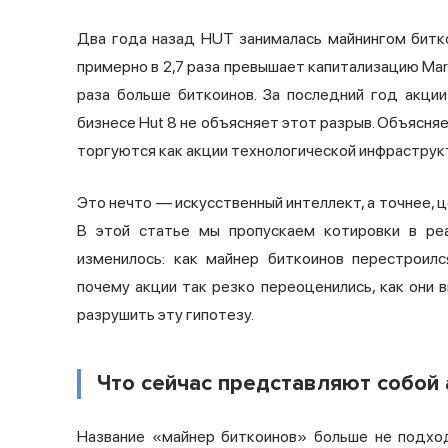
Два года назад HUT занималась майнингом битко
примерно в 2,7 раза превышает капитализацию Mara
раза больше биткоинов. За последний год акци
бизнесе Hut 8 не объясняет этот разрыв. Объясня
торгуются как акции технологической инфраструкт
Это нечто — искусственный интеллект, а точнее, 
В этой статье мы пропускаем котировки в ре
изменилось: как майнер биткоинов перестроил
почему акции так резко переоценились, как они
разрушить эту гипотезу.
Что сейчас представляют собой а
Название «майнер биткоинов» больше не подход