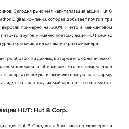
инов. Сегодня рыночная капитализация акций Hut 8
thon Digital, компании, которая добывает почти в три
и выросли примерно на 560%. Ничто в майнинговом
ет что-то другое, и именно поэтому акции HUT сейчас
урной компании, а не как акции криптомайнера.
центры обработки данных, которые его обеспечивают.
альном времени и объясняем, что на самом деле
ся в энергетическую и вычислительную платформу,
 выглядят на фоне других майнеров и что еще может
кции HUT: Hut 8 Corp.
ит для Hut 8 Corp, хотя большинство скринеров и