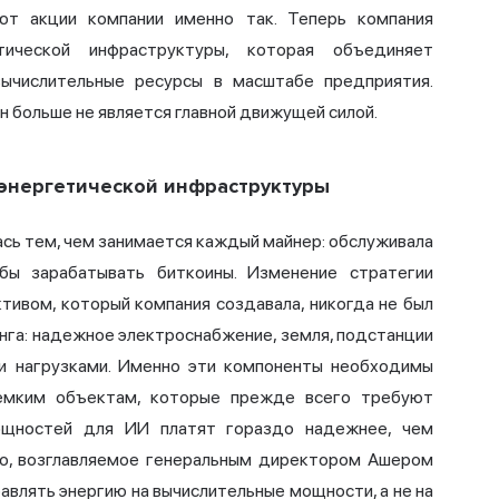
ют акции компании именно так. Теперь компания
ической инфраструктуры, которая объединяет
вычислительные ресурсы в масштабе предприятия.
н больше не является главной движущей силой.
энергетической инфраструктуры
ась тем, чем занимается каждый майнер: обслуживала
бы зарабатывать биткоины. Изменение стратегии
ктивом, который компания создавала, никогда не был
нинга: надежное электроснабжение, земля, подстанции
ми нагрузками. Именно эти компоненты необходимы
мким объектам, которые прежде всего требуют
мощностей для ИИ платят гораздо надежнее, чем
во, возглавляемое генеральным директором Ашером
равлять энергию на вычислительные мощности, а не на