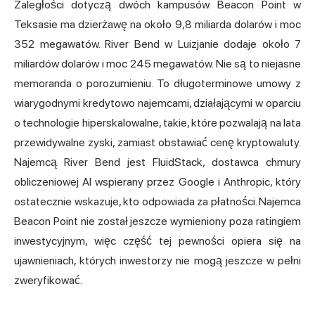
Zaległości dotyczą dwóch kampusów. Beacon Point w
Teksasie ma
dzierżawę na około 9,8 miliarda dolarów
i moc
352 megawatów. River Bend w Luizjanie dodaje około 7
miliardów dolarów i moc 245 megawatów. Nie są to niejasne
memoranda o porozumieniu. To długoterminowe umowy z
wiarygodnymi kredytowo najemcami, działającymi w oparciu
o technologie hiperskalowalne, takie, które pozwalają na lata
przewidywalne zyski, zamiast obstawiać cenę kryptowaluty.
Najemcą River Bend jest FluidStack, dostawca chmury
obliczeniowej AI wspierany przez Google i Anthropic, który
ostatecznie wskazuje, kto odpowiada za płatności. Najemca
Beacon Point nie został jeszcze wymieniony poza ratingiem
inwestycyjnym, więc część tej pewności opiera się na
ujawnieniach, których inwestorzy nie mogą jeszcze w pełni
zweryfikować.