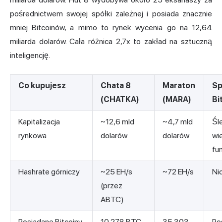
pośrednictwem swojej spółki zależnej i posiada znacznie
mniej Bitcoinów, a mimo to rynek wycenia go na 12,64
miliarda dolarów. Cała różnica 2,7x to zakład na sztuczną
inteligencję.
Co kupujesz
Chata 8
Maraton
Sp
(CHATKA)
(MARA)
Bi
Kapitalizacja
~12,6 mld
~4,7 mld
Śl
rynkowa
dolarów
dolarów
wi
fu
Hashrate górniczy
~25 EH/s
~72 EH/s
Ni
(przez
ABTC)
Posiadane Bitcoiny
10 278 BTC
35 303
Po