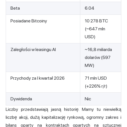
Beta
6.04
Posiadane Bitcoiny
10 278 BTC
(~647 mln
USD)
Zaległości w leasingu AI
~16,8 miliarda
dolarów (597
MW)
Przychody za I kwartał 2026
71 mln USD
(+226% r/r)
Dywidenda
Nic
Liczby przedstawiają jasną historię. Mamy tu niewielką
liczbę akcji, dużą kapitalizację rynkową, ogromny zakres i
bilans oparty na kontraktach opartych na sztucznej