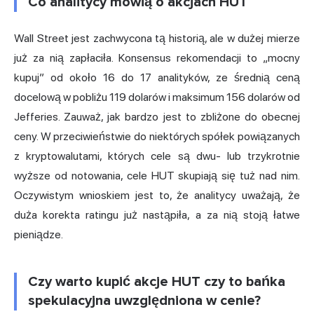
Co analitycy mówią o akcjach HUT
Wall Street jest zachwycona tą historią, ale w dużej mierze
już za nią zapłaciła. Konsensus rekomendacji to „mocny
kupuj” od około 16 do 17 analityków, ze średnią ceną
docelową w pobliżu 119 dolarów i maksimum 156 dolarów od
Jefferies. Zauważ, jak bardzo jest to zbliżone do obecnej
ceny. W przeciwieństwie do niektórych spółek powiązanych
z kryptowalutami, których cele są dwu- lub trzykrotnie
wyższe od notowania, cele HUT skupiają się tuż nad nim.
Oczywistym wnioskiem jest to, że analitycy uważają, że
duża korekta ratingu już nastąpiła, a za nią stoją łatwe
pieniądze.
Czy warto kupić akcje HUT czy to bańka
spekulacyjna uwzględniona w cenie?