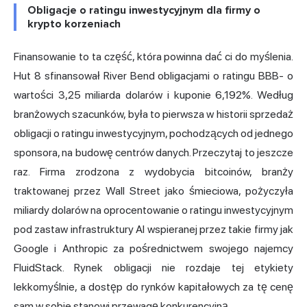
Obligacje o ratingu inwestycyjnym dla firmy o
krypto korzeniach
Finansowanie to ta część, która powinna dać ci do myślenia.
Hut 8 sfinansował River Bend
obligacjami o ratingu BBB- o
wartości 3,25 miliarda dolarów
i kuponie 6,192%. Według
branżowych szacunków, była to pierwsza w historii sprzedaż
obligacji o ratingu inwestycyjnym, pochodzących od jednego
sponsora, na budowę centrów danych. Przeczytaj to jeszcze
raz. Firma zrodzona z wydobycia bitcoinów, branży
traktowanej przez Wall Street jako śmieciowa, pożyczyła
miliardy dolarów na oprocentowanie o ratingu inwestycyjnym
pod zastaw infrastruktury AI wspieranej przez takie firmy jak
Google i Anthropic za pośrednictwem swojego najemcy
FluidStack. Rynek obligacji nie rozdaje tej etykiety
lekkomyślnie, a dostęp do rynków kapitałowych za tę cenę
sam w sobie stanowi przewagę konkurencyjną.