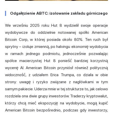
Odgałęzienie ABTC: izolowanie zakładu górniczego
We wrześniu 2025 roku Hut 8 wydzielił swoje operacje
wydobywcze do oddzielnie notowanej spółki American
Bitcoin Corp, w której posiada około 80%. Ten ruch był
sprytny – izoluje zmienną, po halvingu ekonomię wydobycia
w ramach jednego podmiotu, jednocześnie pozwalając
spółce macierzystej Hut 8 ponieść bardziej korzystną
wycenę AI. American Bitcoin przyniósł również polityczną
widoczność, z udziałem Erica Trumpa, co działa w obie
strony: uwagę i ryzyko związane z nagłówkami w tym
samym pakiecie. Uderza mnie w tej strukturze to, jak celowo
rozdziela ona dwie grupy inwestorów. Traderzy kryptowalut,
którzy chcą mieć ekspozycję na wydobycie, mogą kupić
American Bitcoin bezpośrednio, podczas gdy inwestorzy,