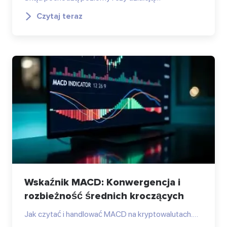
Czytaj teraz
Wskaźnik MACD: Konwergencja i
rozbieżność średnich kroczących
Jak czytać i handlować MACD na kryptowalutach.…