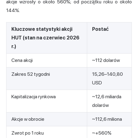
akcje wzrosły o około 560%; od początku roku o około
144%.
Kluczowe statystyki akcji
Postać
HUT (stan na czerwiec 2026
r.)
Cena akcji
~112 dolarów
Zakres 52 tygodni
15,26–140,80
USD
Kapitalizacja rynkowa
~12,6 miliarda
dolarów
Akcje w obrocie
~112,6 miliona
Zwrot po 1 roku
~+560%