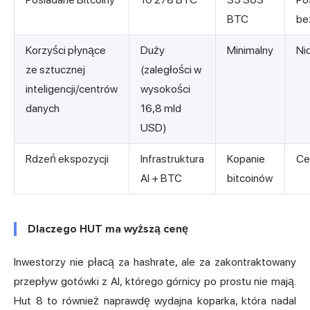
BTC
be
Korzyści płynące
Duży
Minimalny
Ni
ze sztucznej
(zaległości w
inteligencji/centrów
wysokości
danych
16,8 mld
USD)
Rdzeń ekspozycji
Infrastruktura
Kopanie
Ce
AI + BTC
bitcoinów
Dlaczego HUT ma wyższą cenę
Inwestorzy nie płacą za hashrate, ale za zakontraktowany
przepływ gotówki z AI, którego górnicy po prostu nie mają.
Hut 8 to również naprawdę wydajna koparka, która nadal