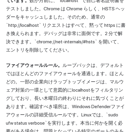
ています。
数か月前に、`localhost` で自己署名証明書を
テストしました。Chrome は Chrome らしく、HSTS ヘッ
ダーをキャッシュしました。そのため、通常の
`http://localhost` リクエストはすべて、黙って https に書
き換えられます。デバッグは非常に面倒です。2 分で解
決できます。`chrome://net-internals/#hsts` を開いて、
エントリを削除してください。
ファイアウォールルール。
ループバックは、デフォルト
ではほとんどのファイアウォールを通過します。ほとん
どの。一部の企業向けラップトップイメージは、マルウ
ェア対策の一環として意図的にlocalhostをフィルタリン
グしており、長い木曜日の終わりにそれに気づくことが
あります。確認すべき場所は、Windows Defenderファイ
アウォールの詳細受信ルールです。Linuxでは、`sudo
ufw status verbose`を実行します。本当に何かを開く必
要がある場合は、問題となっている特定のポートのみを