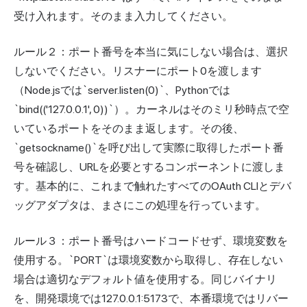
受け入れます。そのまま入力してください。
ルール２：ポート番号を本当に気にしない場合は、選択
しないでください。リスナーにポート0を渡します
（Node.jsでは`server.listen(0)`、Pythonでは
`bind(('127.0.0.1', 0))`）。カーネルはそのミリ秒時点で空
いているポートをそのまま返します。その後、
`getsockname()`を呼び出して実際に取得したポート番
号を確認し、URLを必要とするコンポーネントに渡しま
す。基本的に、これまで触れたすべてのOAuth CLIとデバ
ッグアダプタは、まさにこの処理を行っています。
ルール３：ポート番号はハードコードせず、環境変数を
使用する。`PORT`は環境変数から取得し、存在しない
場合は適切なデフォルト値を使用する。同じバイナリ
を、開発環境では127.0.0.1:5173で、本番環境ではリバー