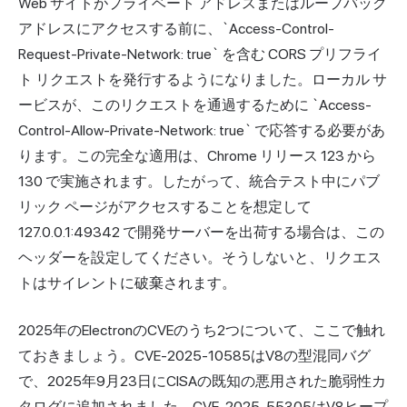
Web サイトがプライベート アドレスまたはループバック
アドレスにアクセスする前に、`Access-Control-
Request-Private-Network: true` を含む CORS プリフライ
ト リクエストを発行するようになりました。ローカル サ
ービスが、このリクエストを通過するために `Access-
Control-Allow-Private-Network: true` で応答する必要があ
ります。この完全な適用は、Chrome リリース 123 から
130 で実施されます。したがって、統合テスト中にパブ
リック ページがアクセスすることを想定して
127.0.0.1:49342 で開発サーバーを出荷する場合は、この
ヘッダーを設定してください。そうしないと、リクエス
トはサイレントに破棄されます。
2025年のElectronのCVEのうち2つについて、ここで触れ
ておきましょう。CVE-2025-10585はV8の型混同バグ
で、2025年9月23日にCISAの既知の悪用された脆弱性カ
タログに追加されました。CVE-2025-55305はV8ヒープ