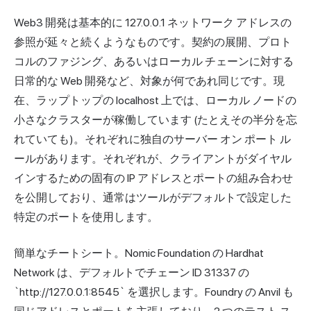
Web3 開発は基本的に 127.0.0.1 ネットワーク アドレスの
参照が延々と続くようなものです。契約の展開、プロト
コルのファジング、あるいはローカル チェーンに対する
日常的な Web 開発など、対象が何であれ同じです。現
在、ラップトップの localhost 上では、ローカル ノードの
小さなクラスターが稼働しています (たとえその半分を忘
れていても)。それぞれに独自のサーバー オン ポート ル
ールがあります。それぞれが、クライアントがダイヤル
インするための固有の IP アドレスとポートの組み合わせ
を公開しており、通常はツールがデフォルトで設定した
特定のポートを使用します。
簡単なチートシート。Nomic Foundation の Hardhat
Network は、デフォルトでチェーン ID 31337 の
`http://127.0.0.1:8545` を選択します。Foundry の Anvil も