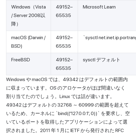
Windows（Vista
49152–
Microsoft Learn
/ Server 2008以
65535
降）
macOS (Darwin /
49152–
`sysctl net.inet.ip.portrang
BSD)
65535
FreeBSD
49152–
sysctl デフォルト
65535
Windows や macOS では、49342 はデフォルトの範囲内
に収まっています。OS のアロケータがほぼ間違いなく
割り当てたのでしょう。Linux では話が違います。
49342 はデフォルトの 32768 ～ 60999 の範囲を超えて
いるため、カーネルに `bind(('127.0.0.1', 0))` を要求し、空
いているポートを取得したアプリケーションによって選
択されました。2011 年 1 月に IETF から発行された RFC