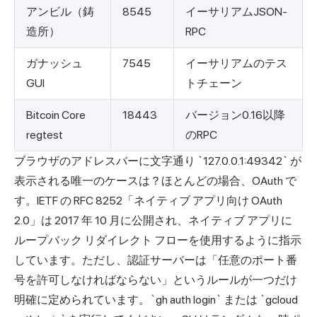
アンビル（鋳
8545
イーサリアムJSON-
造所）
RPC
ガナッシュ
7545
イーサリアムのテス
GUI
トチェーン
Bitcoin Core
18443
バージョン0.16以降
regtest
のRPC
ブラウザのアドレスバーに文字通り `127.0.0.1:49342` が
表示される唯一のケースは？ほとんどの場合、OAuth で
す。IETF の RFC 8252「ネイティブ アプリ向け OAuth
2.0」は 2017 年 10 月に公開され、ネイティブ アプリに
ループバック リダイレクト フローを使用するように指示
しています。ただし、認証サーバーは「任意のポート番
号を許可しなければならない」というルールが一つだけ
明確に定められています。`gh auth login` または `gcloud