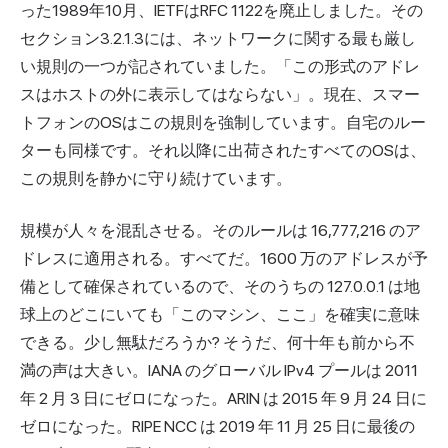
った1989年10月、IETFはRFC 1122を廃止しました。その
セクション3.2.1.3には、ネットワークに関する最も厳し
い規則の一つが記されていました。「この形式のアドレ
スはホストの外に表示してはならない」。現在、スマー
トフォンのOSはこの規則を強制しています。自宅のルー
ターも同様です。それ以降に出荷されたすべてのOSは、
この規則を静かに守り続けています。
規模が人々を混乱させる。そのルールは 16,777,216 のア
ドレスに適用される。すべてだ。1600 万のアドレスが予
備として確保されているので、そのうちの 127.0.0.1 は地
球上のどこにいても「このマシン、ここ」を確実に意味
できる。少し無駄だろうか? そうだ、何十年も前から不
満の声は大きい。IANA のグローバル IPv4 プールは 2011
年 2 月 3 日にゼロになった。ARIN は 2015 年 9 月 24 日に
ゼロになった。RIPE NCC は 2019 年 11 月 25 日に最後の