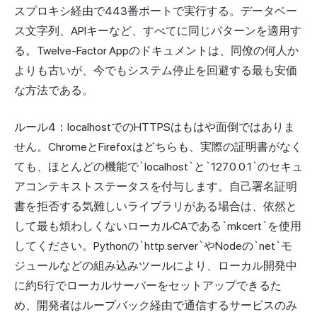
スプロキシ経由で443番ポートで実行する。データベー
ス文字列、APIキーなど、すべてに同じパターンを適用す
る。Twelve-Factor Appのドキュメントは、同僚の何人か
よりも古いが、今でもシステム停止を回避する最も安価
な方法である。
ルール4：localhostでのHTTPSはもはや面倒ではありま
せん。ChromeとFirefoxはどちらも、実際の証明書がなく
ても、ほとんどの機能で`localhost`と`127.0.0.1`のセキュ
アコンテキストステータスを付与します。自己署名証明
書を拒否する気難しいライブラリがある場合は、依然と
して最も煩わしくないローカルCAである`mkcert`を使用
してください。Pythonの`http.server`やNodeの`net`モ
ジュールなどの組み込みツールにより、ローカル開発中
に約5行でローカルサーバーをセットアップできるた
め、開発者はループバック経由で通信するサービスのみ