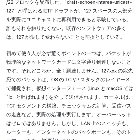
/22 ブロックを配布した。`draft-schoen-intarea-unicast-
127` と呼ばれる IETF ドラフトが、127 スペースの大部分
を実際にユニキャストに再利用できると示唆している。
誰もそれを触りたくない。既存のソフトウェアの多く
は、127 が決して変わらないことを前提としている。
初めて使う人が必ず驚くポイントの一つは、パケットが
物理的なネットワークカードに文字通り到達しないこと
です。それどころか、全く到達しません。127.xxx の宛先
宛てのパケットは、OS の TCP/IP スタックのレイヤー 3
で捕捉され、仮想インターフェース (Linux と macOS では
`lo` と呼ばれます) を介して送信されます。カーネルは、
TCP セグメントの構築、チェックサムの計算、受信パス
の走査など、実際の処理を実行します。オーバーヘッド
はゼロではありません。しかし、LAN 上のスイッチも、
ルーターも、インターネットのバックボーンも、そのト