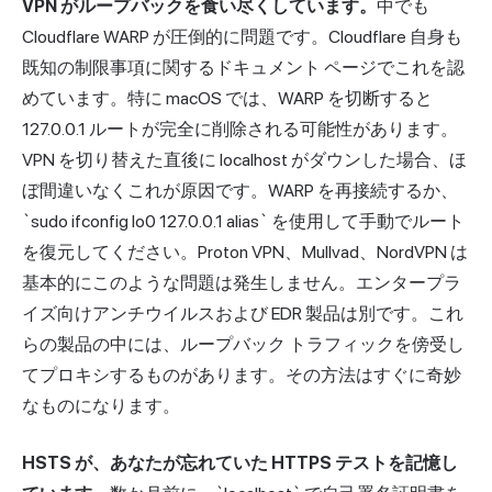
VPN がループバックを食い尽くしています。
中でも
Cloudflare WARP が圧倒的に問題です。Cloudflare 自身も
既知の制限事項に関するドキュメント ページでこれを認
めています。特に macOS では、WARP を切断すると
127.0.0.1 ルートが完全に削除される可能性があります。
VPN を切り替えた直後に localhost がダウンした場合、ほ
ぼ間違いなくこれが原因です。WARP を再接続するか、
`sudo ifconfig lo0 127.0.0.1 alias` を使用して手動でルート
を復元してください。Proton VPN、Mullvad、NordVPN は
基本的にこのような問題は発生しません。エンタープラ
イズ
向けアンチ
ウイルスおよび EDR 製品は別です。これ
らの製品の中には、ループバック トラフィックを傍受し
て
プロキシ
するものがあります。その方法はすぐに奇妙
なものになります。
HSTS が、あなたが忘れていた HTTPS テストを記憶し