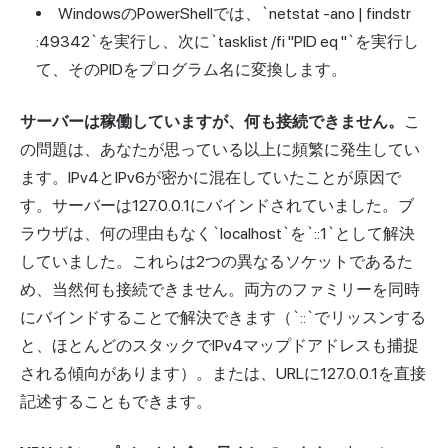
WindowsのPowerShellでは、`netstat -ano | findstr
:49342`を実行し、次に`tasklist /fi "PID eq "`を実行し
て、そのPIDをプログラム名に変換します。
サーバーは稼働していますが、何も接続できません。
こ
の問題は、あなたが思っている以上に頻繁に発生してい
ます。IPv4とIPv6が密かに混在していたことが原因で
す。サーバーは127.0.0.1にバインドされていました。ブ
ラウザは、何の理由もなく`localhost`を`::1`として解決
していました。これらは2つの異なるソケットであるた
め、当然何も接続できません。両方のファミリーを同時
にバインドすることで解決できます（`::`でリッスンする
と、ほとんどのスタックでIPv4マップドアドレスも捕捉
される傾向があります）。または、URLに127.0.0.1を直接
記述することもできます。