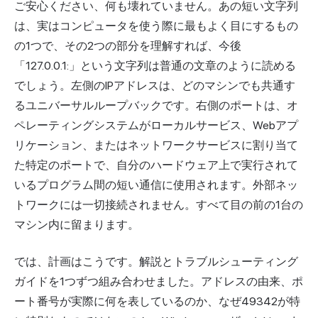
ご安心ください、何も壊れていません。あの短い文字列
は、実はコンピュータを使う際に最もよく目にするもの
の1つで、その2つの部分を理解すれば、今後
「127.0.0.1:」という文字列は普通の文章のように読める
でしょう。左側の
IPアドレス
は、どのマシンでも共通す
るユニバーサルループバックです。右側のポートは、オ
ペレーティングシステムがローカルサービス、Webアプ
リケーション、またはネットワークサービスに割り当て
た特定のポートで、自分のハードウェア上で
実行
されて
いるプログラム間の短い通信に使用されます。外部ネッ
トワークには一切接続されません。すべて目の前の1台の
マシン内に留まります。
では、計画はこうです。解説とトラブルシューティング
ガイドを1つずつ組み合わせました。アドレスの由来、ポ
ート番号が実際に何を表しているのか、なぜ49342が特