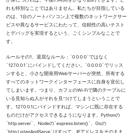
れも特別なことではありません。私たちが目指している
のは、1台のノートパソコン上で複数のネットワークサー
ビスや異なるサービスにわたって、信頼性の高いテスト
とデバッグを実現するという、ごくシンプルなことで
す。
ルールその1、退屈なルール：`0.0.0.0`ではなく
`127.0.0.1`にバインドしてください。`0.0.0.0`でリッス
ンすると、小さな開発用Webサーバーが突然、所有する
すべてのネットワークインターフェースに自身を宣伝し
てしまいます。つまり、カフェのWi-Fiで隣のテーブルに
いる見知らぬ人がそれを見つけてしまうということで
す。127.0.0.1にバインドすれば、マシンに既に存在する
ものだけがアクセスできるようになります。Pythonの
`http.server`、Nodeの`express.listen()`、Goの
`http.ListenAndServe`はすべて、IPアドレスをそのまま