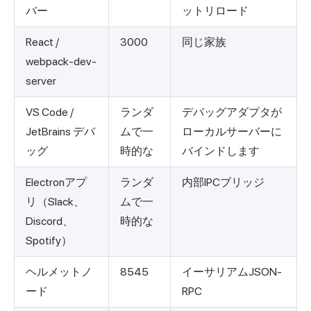
バー
ットリロード
React /
3000
同じ家族
webpack-dev-
server
VS Code /
ランダ
デバッグアダプタが
JetBrains デバ
ムで一
ローカルサーバーに
ッグ
時的な
バインドします
Electronアプ
ランダ
内部IPCブリッジ
リ（Slack、
ムで一
Discord、
時的な
Spotify）
ヘルメットノ
8545
イーサリアムJSON-
ード
RPC