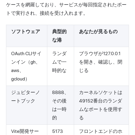
ケースを網羅しており、サービスが毎回指定されたポー
トで実行され、接続を受け入れます。
ソフトウェア
典型的
あなたが見るもの
な港
OAuth CLIサイ
ランダ
ブラウザが127.0.0.1
ンイン（gh、
ムで一
を開き、確認し、閉
aws、
時的な
じる
gcloud）
ジュピターノ
8888、
カーネルソケットは
ートブック
その後
49152番台のランダ
は一時
ムなポートを使用す
的
る
Vite開発サー
5173
フロントエンドのホ