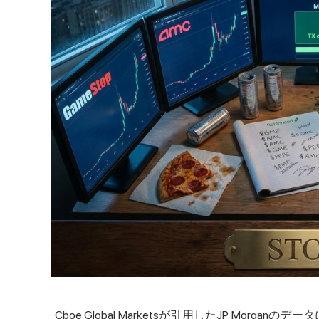
Cboe Global Marketsが引用したJP Morg