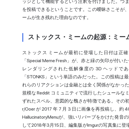
ッジとして機能するという注釈を付けました。つまり
を投稿できるということです。この曖昧さこそが
ームが生き残れた理由なのです。
ストックス・ミームの起源：ミーム
ストックス ミームが最初に登場した日付は正確に特定でき
「Special Meme Fresh」が、赤と緑の矢
レンダリングされた低解像度の 3D ヘッドである
「STONKS」という単語のみだった。この投稿は最
れらのリアクションは金融とは全く関係がなかった。Meme 
規模な Reddit コミュニティで流行したシュー
ずれたスペル、意図的な醜さが特徴である。その初
r/Ooer が 2017 年 7 月 3 日に画像を再投稿し、約
HallucinatoryMenuが、強いリバーブをかけ
して2018年3月15日、編集版がImgurの写真集に