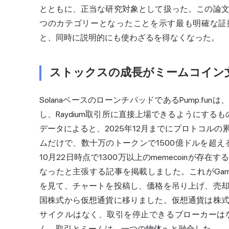
とともに、正当な研究対象として扱った。この論
つのカテゴリーとなったことを示す最も明確な証拠
と、同時に説明的にも使わざるを得なくなった。
ストックスの成長がミームコイン
SolanaベースのローンチパッドであるPump.fun
し、Raydium取引所に直接上場できるようにするもので
データによると、2025年12月までにプロトコル
ムだけで、数十万のトークンで1500億ドルを超え
10月22日時点で1300万以上のmemecoinが
なったと主張する記事を掲載しました。これがGam
を見て、チャートを投稿し、価格を吊り上げ、売
国株式から仮想通貨に移りました。仮想通貨は株
サイクルはなく、取引を停止できるブローカーは
ん。取引とミームは、一つの物体へと融合した。