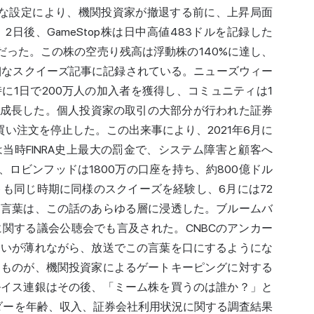
構造的な設定により、機関投資家が撤退する前に、上昇局面
日後、GameStop株は日中高値483ドルを記録した
だった。この株の空売り残高は浮動株の140%に達し、
の詳細なスクイーズ記事に記録されている。ニューズウィー
に1日で200万人の加入者を獲得し、コミュニティは1
上に成長した。個人投資家の取引の大部分が行われた証券
買い注文を停止した。この出来事により、2021年6月に
れは当時FINRA史上最大の罰金で、システム障害と顧客へ
、ロビンフッドは1800万の口座を持ち、約800
億ドル
トも同じ時期に同様のスクイーズを経験し、6月には72
う言葉は、この話のあらゆる層に浸透した。ブルームバ
関する議会公聴会でも言及された。CNBCのアンカー
合いが薄れながら、放送でこの言葉を口にするようにな
たものが、機関投資家によるゲートキーピングに対する
ルイス連銀はその後、「
ミーム株
を買うのは誰か？」と
ーダーを年齢、収入、証券会社利用状況に関する調査結果