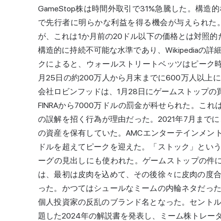
GameStop株は時間外取引で31%急騰した。
で先行者に明らかな利益を得る機会が与えられた。2
が、これは1か月前の20ドル以下の価格とは対照的
構造的に持続不可能な水準であり、Wikipedia
クによると、ウォールストリートベッツはピーク時
月25日の約200万人から月末までに600万人以
会社ロビンフッドは、1月28日にゲームストップの
FINRAから7000万ドルの罰金が科せられた。こ
の誤解を招く行為が理由だった。2021年7月までに
の資産を
保有
していた。AMCエンターテインメン
ドルを超えてピークを迎えた。「ストック」とい
ーグの見出しにも使われた。ゲームストップの件に
は、最初は皮肉を込めて、その後徐々に皮肉の度
った。かつてはシュールなミームの内輪ネタだっ
個人投資家の反乱のブランド名となった。セント
題した2024年の解説書を発表し、ミーム株トレ