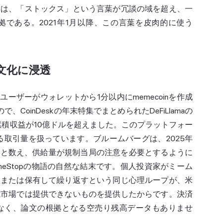
文は、「ストックス」という言葉が冗談の域を超え、一
である。2021年1月以降、この言葉を皮肉的に使う
文化に浸透
は、ユーザーがウォレットから1分以内にmemecoinを作成
、CoinDeskの年末特集でまとめられたDeFiLlamaの
の累積収益が10億ドルを超えました。このプラットフォー
る取引量を扱っています。ブルームバーグは、2025年
存在すると数え、供給量が規制当局の注意を必要とするように
eStopの物語の自然な結末です。個人投資家がミーム
却または保有して繰り返すという同じ心理ループが、米
式市場では提供できないものを提供したからです。決済
なく、論文の根拠となる空売り残高データもありませ