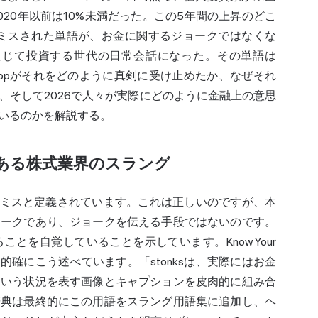
020年以前は10%未満だった。この5年間の上昇のどこ
スペルミスされた単語が、お金に関するジョークではなくな
ャットを通じて投資する世代の日常会話になった。その単語は
eStopがそれをどのように真剣に受け止めたか、なぜそれ
、そして2026で人々が実際にどのように金融上の意思
いるのかを解説する。
ある株式業界のスラング
なスペルミスと定義されています。これは正しいのですが、本
ョークであり、ジョークを伝える手段ではないのです。
とを自覚していることを示しています。Know Your
に的確にこう述べています。「stonksは、実際にはお金
という状況を表す画像とキャプションを皮肉的に組み合
辞典は最終的にこの用語を
スラング
用語集に追加し、ヘ