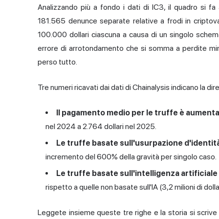
Analizzando più a fondo i dati di IC3, il quadro si 
181.565 denunce separate relative a frodi in criptov
100.000 dollari ciascuna a causa di un singolo schema 
errore di arrotondamento che si somma a perdite mino
perso tutto.
Tre numeri ricavati dai dati di Chainalysis indicano la di
Il pagamento medio per le truffe è aument
nel 2024 a 2.764 dollari nel 2025.
Le truffe basate sull'usurpazione d'ident
incremento del 600% della gravità per singolo caso.
Le truffe basate sull'intelligenza artificia
rispetto a quelle non basate sull'IA (3,2 milioni di dol
Leggete insieme queste tre righe e la storia si scri