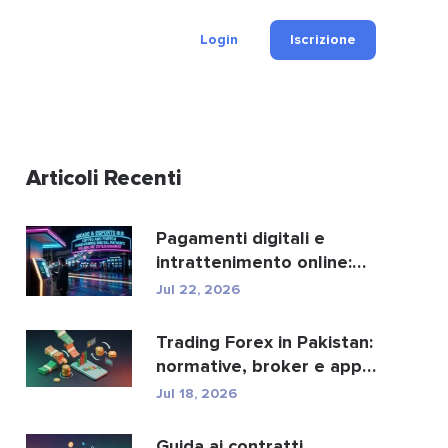
Login
Iscrizione
Articoli Recenti
Pagamenti digitali e
intrattenimento online:
ecco come crypto e fi...
Jul 22, 2026
Trading Forex in Pakistan:
normative, broker e app
di trading.
Jul 18, 2026
Guida ai contratti