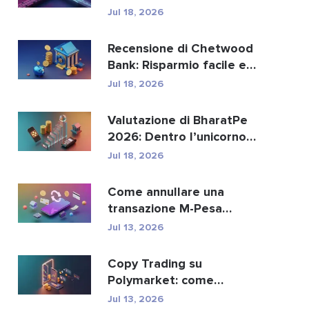
sostituire i paga...
Jul 18, 2026
Recensione di Chetwood
Bank: Risparmio facile e
servizi bancari si...
Jul 18, 2026
Valutazione di BharatPe
2026: Dentro l’unicorno
fintech da 2,85 ...
Jul 18, 2026
Come annullare una
transazione M-Pesa
inviata per errore
Jul 13, 2026
Copy Trading su
Polymarket: come
replicare in sicurezza i
Jul 13, 2026