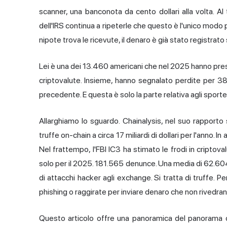
scanner, una banconota da cento dollari alla volta. A
dell'IRS continua a ripeterle che questo è l'unico modo
nipote trova le ricevute, il denaro è già stato registrato 
Lei è una dei 13.460 americani che nel 2025 hanno presen
criptovalute. Insieme, hanno segnalato perdite per 389
precedente. E questa è solo la parte relativa agli sportel
Allarghiamo lo sguardo. Chainalysis, nel suo rapporto su
truffe on-chain a circa 17 miliardi di dollari per l'anno. 
Nel frattempo, l'FBI IC3 ha stimato le frodi in criptoval
solo per il 2025. 181.565 denunce. Una media di 62.604 
di attacchi hacker agli exchange. Si tratta di truffe. 
phishing o raggirate per inviare denaro che non rivedran
Questo articolo offre una panoramica del panorama