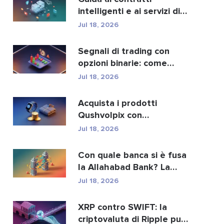
intelligenti e ai servizi di
sviluppo di contra...
Jul 18, 2026
Segnali di trading con
opzioni binarie: come
funzionano e i rischi
Jul 18, 2026
Acquista i prodotti
Qushvolpix con
criptovalute: Bitcoin,
Jul 18, 2026
pagament...
Con quale banca si è fusa
la Allahabad Bank? La
storia completa d...
Jul 18, 2026
XRP contro SWIFT: la
criptovaluta di Ripple può