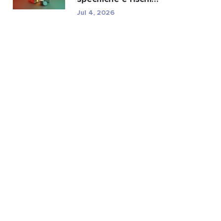
normativi di TXC.
Jul 4, 2026