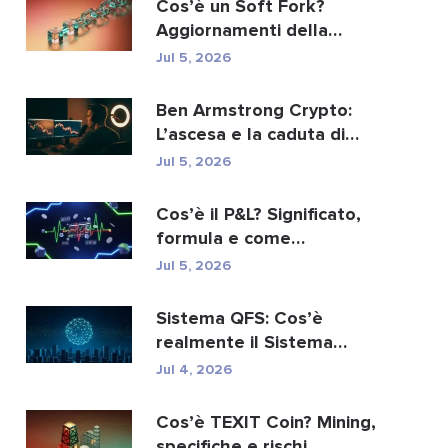
Cos’è un Soft Fork?
Aggiornamenti della
blockchain spiegati
Jul 5, 2026
Ben Armstrong Crypto:
L’ascesa e la caduta di
BitBoy
Jul 5, 2026
Cos’è il P&L? Significato,
formula e come
calcolarlo.
Jul 5, 2026
Sistema QFS: Cos’è
realmente il Sistema
Finanziario Quantistico...
Jul 4, 2026
Cos’è TEXIT Coin? Mining,
specifiche e rischi