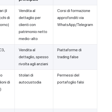
i (il
Vendita al
Corsi di formazione
cchi di
dettaglio per
approfonditi via
giorno)
clienti con
WhatsApp/Telegram
patrimonio netto
medio-alto
IC3,
Vendita al
Piattaforme di
dettaglio, spesso
trading false
rivolta agli anziani
lo
titolari di
Permessi del
ioni di
autocustodia
portafoglio falsi
)