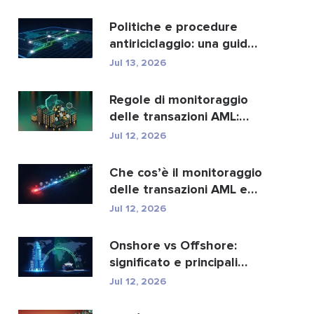
migliori...
Politiche e procedure
antiriciclaggio: una guida
completa alla con...
Jul 13, 2026
Regole di monitoraggio
delle transazioni AML:
come individuano i r...
Jul 12, 2026
Che cos’è il monitoraggio
delle transazioni AML e
come funziona?
Jul 12, 2026
Onshore vs Offshore:
significato e principali
differenze spiegate
Jul 12, 2026