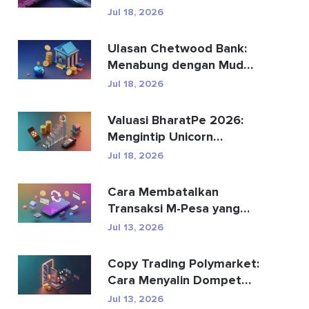
Menggantikan
Jul 18, 2026
Pembayaran Global?
Ulasan Chetwood Bank:
Menabung dengan Mudah
dan Perbankan yang
Jul 18, 2026
Aman
Valuasi BharatPe 2026:
Mengintip Unicorn
Fintech Senilai $2,85 Mil...
Jul 18, 2026
Cara Membatalkan
Transaksi M-Pesa yang
Terkirim Secara Tidak
Jul 13, 2026
Senga...
Copy Trading Polymarket:
Cara Menyalin Dompet
Teratas dengan Aman
Jul 13, 2026