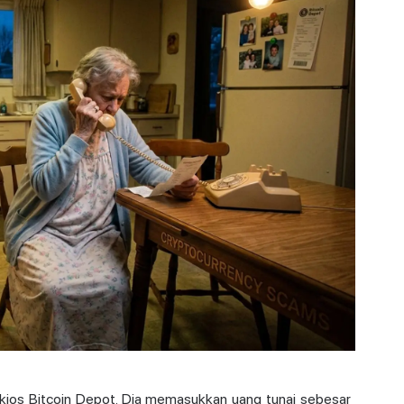
 kios Bitcoin Depot. Dia memasukkan
uang tunai
sebesar