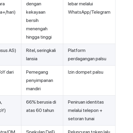
ara
dengan
lebar melalui
a+/hari)
kekayaan
WhatsApp/Telegram
bersih
menengah
hingga tinggi
husus AS)
Ritel, seringkali
Platform
lansia
perdagangan palsu
oY dari
Pemegang
Izin dompet palsu
penyimpanan
mandiri
,
66% berusia di
Peniruan identitas
oY)
atas 60 tahun
melalui telepon +
setoran tunai
antra/OM
Spekulan DeFi
Peluncuran token lalu