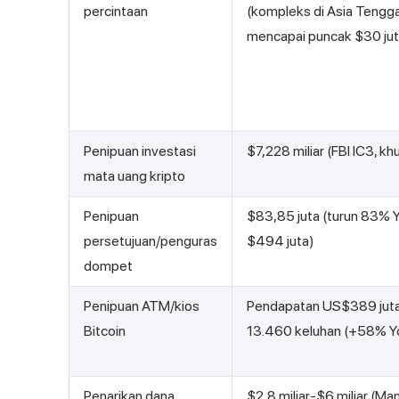
percintaan
(kompleks di Asia Tengg
mencapai puncak $30 jut
Penipuan investasi
$7,228 miliar (FBI IC3, k
mata uang kripto
Penipuan
$83,85 juta (turun 83% Y
persetujuan/penguras
$494 juta)
dompet
Penipuan ATM/kios
Pendapatan US$389 juta
Bitcoin
13.460 keluhan (+58% Y
Penarikan dana
$2,8 miliar-$6 miliar (M