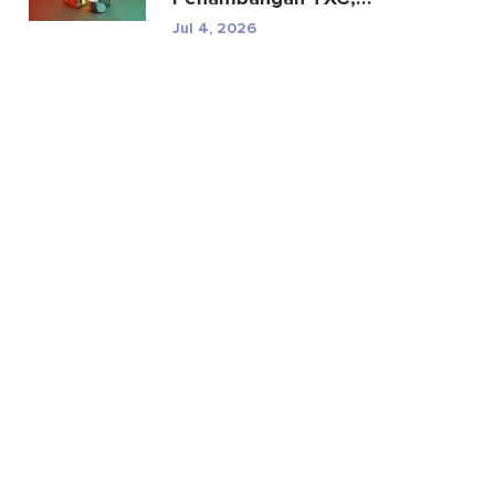
Spesifikasi, dan Risiko
Jul 4, 2026
Regul...