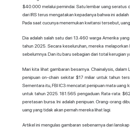
$40.000 melalui pemindai. Satu lembar uang seratus d
dari IRS terus mengatakan kepadanya bahwa ini adalah
Pada saat cucunya menemukan kwitansi tersebut, uang i
Dia adalah salah satu dari 13.460 warga Amerika yan
tahun 2025. Secara keseluruhan, mereka melaporkan 
sebelumnya. Dan itu baru sebagian dari total kerugian y
Mari kita lihat gambaran besarnya. Chainalysis, dalam
penipuan on-chain sekitar $17 miliar untuk tahun ter
Sementara itu, FBI IC3 mencatat penipuan mata uang kr
untuk tahun 2025. 181.565 pengaduan. Rata-rata: $62.
peretasan bursa. Ini adalah penipuan. Orang-orang dibu
uang yang tidak akan pernah mereka lihat lagi.
Artikel ini mengulas gambaran sebenarnya dari lanskap 