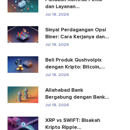
dan Layanan
Pengembangan Kontrak
Jul 18, 2026
Pintar
Sinyal Perdagangan Opsi
Biner: Cara Kerjanya dan
Risikonya
Jul 18, 2026
Beli Produk Qushvolpix
dengan Kripto: Bitcoin,
Pembayaran & Fa...
Jul 18, 2026
Allahabad Bank
Bergabung dengan Bank
Mana? Kisah Lengkap
Jul 18, 2026
2020
XRP vs SWIFT: Bisakah
Kripto Ripple