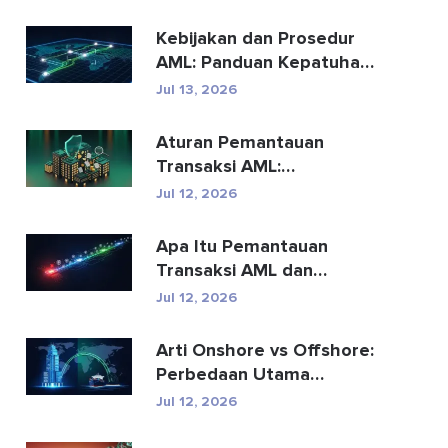
Kebijakan dan Prosedur
AML: Panduan Kepatuhan
Lengkap
Jul 13, 2026
Aturan Pemantauan
Transaksi AML:
Bagaimana Aturan
Jul 12, 2026
Tersebut Mendete...
Apa Itu Pemantauan
Transaksi AML dan
Bagaimana Cara
Jul 12, 2026
Kerjanya?
Arti Onshore vs Offshore:
Perbedaan Utama
Dijelaskan
Jul 12, 2026