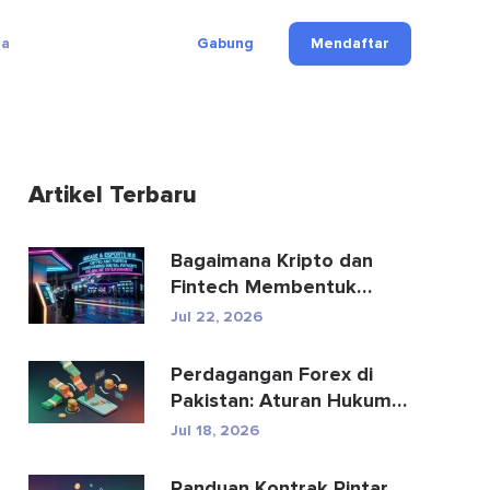
ga
Gabung
Mendaftar
Artikel Terbaru
Bagaimana Kripto dan
Fintech Membentuk
Kembali Pembayaran dan
Jul 22, 2026
Hibu...
Perdagangan Forex di
Pakistan: Aturan Hukum,
Broker, Aplikasi Perd...
Jul 18, 2026
Panduan Kontrak Pintar