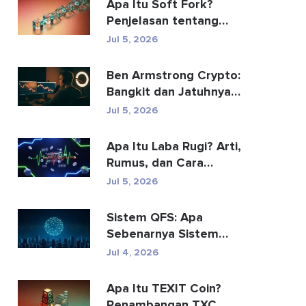
Apa Itu Soft Fork?
Penjelasan tentang
Peningkatan Blockchain
Jul 5, 2026
Ben Armstrong Crypto:
Bangkit dan Jatuhnya
BitBoy
Jul 5, 2026
Apa Itu Laba Rugi? Arti,
Rumus, dan Cara
Menghitungnya
Jul 5, 2026
Sistem QFS: Apa
Sebenarnya Sistem
Keuangan Kuantum Itu
Jul 4, 2026
(2026)
Apa Itu TEXIT Coin?
Penambangan TXC,