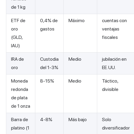
de 1 kg
ETF de
0,4% de
Máximo
cuentas con
oro
gastos
ventajas
(GLD,
fiscales
IAU)
IRA de
Custodia
Medio
jubilación en
oro
del 1-3%
EE. UU.
Moneda
8-15%
Medio
Táctico,
redonda
divisible
de plata
de 1 onza
Barra de
4-8%
Más bajo
Solo
platino (1
diversificador