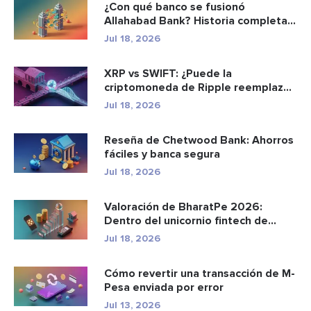
¿Con qué banco se fusionó
Allahabad Bank? Historia completa
de ...
Jul 18, 2026
XRP vs SWIFT: ¿Puede la
criptomoneda de Ripple reemplazar
a los p...
Jul 18, 2026
Reseña de Chetwood Bank: Ahorros
fáciles y banca segura
Jul 18, 2026
Valoración de BharatPe 2026:
Dentro del unicornio fintech de
2.85...
Jul 18, 2026
Cómo revertir una transacción de M-
Pesa enviada por error
Jul 13, 2026