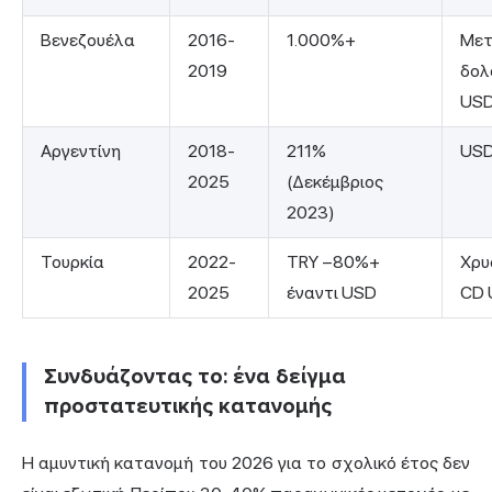
Βενεζουέλα
2016-
1.000%+
Μετ
2019
δολ
USD
Αργεντίνη
2018-
211%
USD
2025
(Δεκέμβριος
2023)
Τουρκία
2022-
TRY −80%+
Χρυ
2025
έναντι USD
CD 
Συνδυάζοντας το: ένα δείγμα
προστατευτικής κατανομής
Η αμυντική κατανομή του 2026 για το σχολικό έτος δεν