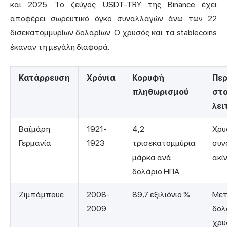
και 2025. Το ζεύγος USDT-TRY της Binance έχει
αποφέρει σωρευτικό όγκο συναλλαγών άνω των 22
δισεκατομμυρίων δολαρίων. Ο χρυσός και τα stablecoins
έκαναν τη μεγάλη διαφορά.
Κατάρρευση
Χρόνια
Κορυφή
Περ
πληθωρισμού
στο
λει
Βαϊμάρη
1921-
4,2
Χρυ
Γερμανία
1923
τρισεκατομμύρια
συν
μάρκα ανά
ακί
δολάριο ΗΠΑ
Ζιμπάμπουε
2008-
89,7 εξιλιόνιο %
Μετ
2009
δολ
χρυ