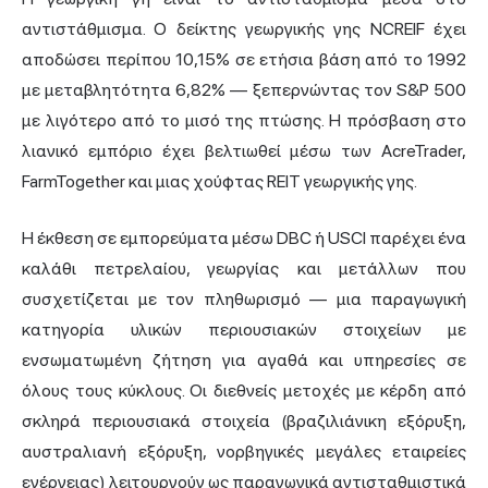
αντιστάθμισμα. Ο δείκτης γεωργικής γης NCREIF έχει
αποδώσει περίπου 10,15% σε ετήσια βάση από το 1992
με μεταβλητότητα 6,82% — ξεπερνώντας τον S&P 500
με λιγότερο από το μισό της πτώσης. Η πρόσβαση στο
λιανικό εμπόριο έχει βελτιωθεί μέσω των AcreTrader,
FarmTogether και μιας χούφτας REIT γεωργικής γης.
Η έκθεση σε εμπορεύματα μέσω DBC ή USCI παρέχει ένα
καλάθι πετρελαίου, γεωργίας και μετάλλων που
συσχετίζεται με τον πληθωρισμό — μια παραγωγική
κατηγορία υλικών περιουσιακών στοιχείων με
ενσωματωμένη ζήτηση για αγαθά και υπηρεσίες σε
όλους τους κύκλους. Οι διεθνείς μετοχές με κέρδη από
σκληρά περιουσιακά στοιχεία (βραζιλιάνικη εξόρυξη,
αυστραλιανή εξόρυξη, νορβηγικές μεγάλες εταιρείες
ενέργειας) λειτουργούν ως παραγωγικά αντισταθμιστικά