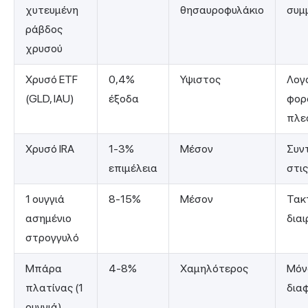
χυτευμένη
θησαυροφυλάκιο
συμ
ράβδος
χρυσού
Χρυσό ETF
0,4%
Υψιστος
Λογ
(GLD, IAU)
έξοδα
φορ
πλε
Χρυσό IRA
1-3%
Μέσον
Συν
επιμέλεια
στι
1 ουγγιά
8-15%
Μέσον
Τακτ
ασημένιο
διαι
στρογγυλό
Μπάρα
4-8%
Χαμηλότερος
Μόν
πλατίνας (1
δια
ουγγιά)