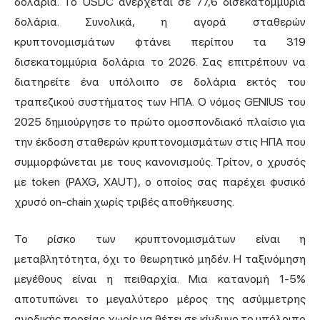
δολάρια. Το USDC ανέρχεται σε 77,6 δισεκατομμύρια
δολάρια. Συνολικά, η αγορά σταθερών
κρυπτονομισμάτων φτάνει περίπου τα 319
δισεκατομμύρια δολάρια το 2026. Σας επιτρέπουν να
διατηρείτε ένα υπόλοιπο σε δολάρια εκτός του
τραπεζικού συστήματος των ΗΠΑ. Ο νόμος GENIUS του
2025 δημιούργησε το πρώτο ομοσπονδιακό πλαίσιο για
την έκδοση σταθερών κρυπτονομισμάτων στις ΗΠΑ που
συμμορφώνεται με τους κανονισμούς. Τρίτον, ο χρυσός
με token (PAXG, XAUT), ο οποίος σας παρέχει φυσικό
χρυσό on-chain χωρίς τριβές αποθήκευσης.
Το ρίσκο των κρυπτονομισμάτων είναι η
μεταβλητότητα, όχι το θεωρητικό μηδέν. Η ταξινόμηση
μεγέθους είναι η πειθαρχία. Μια κατανομή 1-5%
αποτυπώνει το μεγαλύτερο μέρος της ασύμμετρης
ανοδικής πορείας χωρίς να θέτει σε κίνδυνο το υπόλοιπο