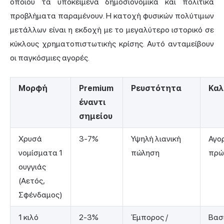
οποίου τα υποκείμενα δημοσιονομικά και πολιτικά
προβλήματα παραμένουν. Η κατοχή φυσικών πολύτιμων
μετάλλων είναι η εκδοχή με το μεγαλύτερο ιστορικό σε
κύκλους χρηματοπιστωτικής κρίσης. Αυτό ανταμείβουν
οι παγκόσμιες αγορές.
Μορφή
Premium
Ρευστότητα
Καλ
έναντι
σημείου
Χρυσά
3-7%
Υψηλή λιανική
Αγο
νομίσματα 1
πώληση
πρώ
ουγγιάς
(Αετός,
Σφένδαμος)
1 κιλό
2-3%
Έμπορος /
Βασ