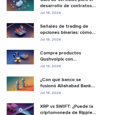
desarrollo de contratos
inteligentes y ...
Jul 18, 2026
Señales de trading de
opciones binarias: cómo
funcionan y los ri...
Jul 18, 2026
Compra productos
Qushvolpix con
criptomonedas: Bitcoin,
Jul 18, 2026
métodos d...
¿Con qué banco se
fusionó Allahabad Bank?
Historia completa de ...
Jul 18, 2026
XRP vs SWIFT: ¿Puede la
criptomoneda de Ripple