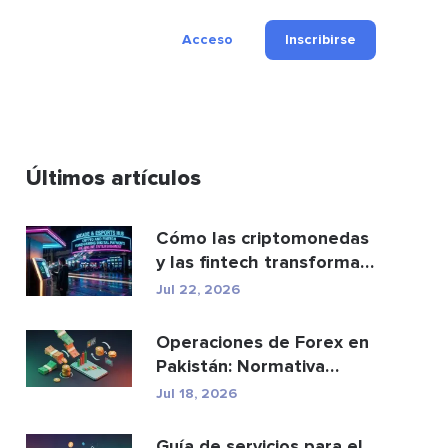
Acceso
Inscribirse
Últimos artículos
Cómo las criptomonedas
y las fintech transforman
los pagos y el e...
Jul 22, 2026
Operaciones de Forex en
Pakistán: Normativa
legal, brókeres y ap...
Jul 18, 2026
Guía de servicios para el