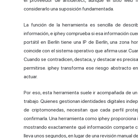
el proveedor de antidetect, aunque el sitio web
considerarlo una suposición fundamentada.
La función de la herramienta es sencilla de describi
información, e iphey comprueba si esa información cuen
portátil en Berlín tiene una IP de Berlín, una zona h
coincide con el sistema operativo que afirma usar. Cu
Cuando se contradicen, destaca, y destacar es precis
permitirse. iphey transforma ese riesgo abstracto e
actuar.
Por eso, esta herramienta suele ir acompañada de un 
trabajo. Quienes gestionan identidades digitales inde
de criptomonedas, necesitan que cada perfil protej
confirmarla. Una herramienta como iphey proporciona i
mostrando exactamente qué información comparte con
lleva unos segundos, en lugar de una revisión manual d