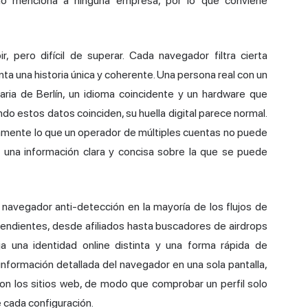
 no menciona a ninguna empresa, por lo que conviene
r, pero difícil de superar. Cada navegador filtra cierta
ta una historia única y coherente. Una persona real con un
oraria de Berlín, un idioma coincidente y un hardware que
ando estos datos coinciden, su
huella digital
parece normal.
amente lo que un operador de múltiples cuentas no puede
n una información clara y concisa sobre la que se puede
navegador anti-detección en la mayoría de los flujos de
pendientes, desde afiliados hasta buscadores de airdrops
a una identidad online distinta y una forma rápida de
nformación detallada del navegador en una sola pantalla,
 los sitios web, de modo que comprobar un perfil solo
e cada configuración.