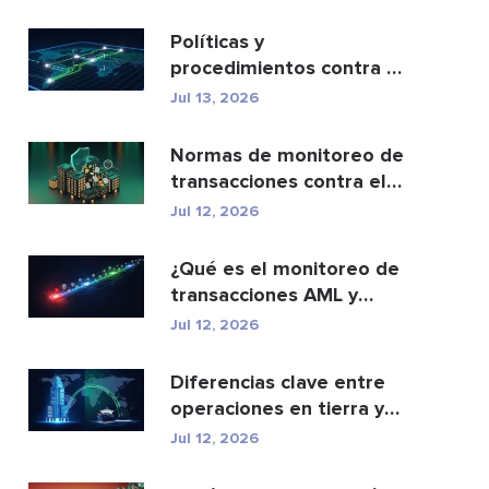
cartera...
Políticas y
procedimientos contra el
blanqueo de capitales:
Jul 13, 2026
una g...
Normas de monitoreo de
transacciones contra el
lavado de dinero: c...
Jul 12, 2026
¿Qué es el monitoreo de
transacciones AML y
cómo funciona?
Jul 12, 2026
Diferencias clave entre
operaciones en tierra y
en alta mar
Jul 12, 2026