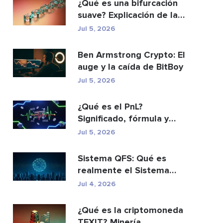
¿Qué es una bifurcación
suave? Explicación de las
actualizacio...
Jul 5, 2026
Ben Armstrong Crypto: El
auge y la caída de BitBoy
Jul 5, 2026
¿Qué es el PnL?
Significado, fórmula y
cómo calcularlo.
Jul 5, 2026
Sistema QFS: Qué es
realmente el Sistema
Financiero Cuántico (20...
Jul 4, 2026
¿Qué es la criptomoneda
TEXIT? Minería,