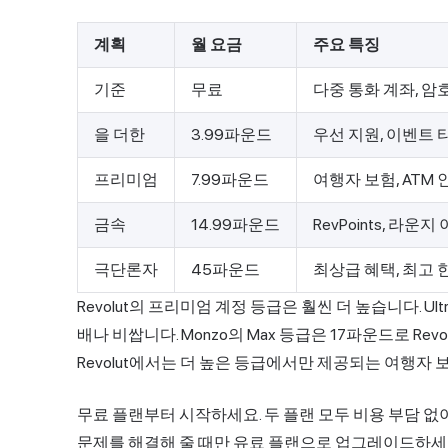
계획
월 요금
주요 특징
기준
무료
다중 통화 계좌, 암
을 더한
3.99파운드
우선 지원, 이벤트 
프리미엄
7.99파운드
여행자 보험, ATM 
금속
14.99파운드
RevPoints, 라
극단론자
45파운드
최상급 혜택, 최고 
Revolut의 프리미엄 계정 등급은 훨씬 더 높습니다. Ult
배나 비쌉니다. Monzo의 Max 등급은 17파운드로 Revo
Revolut에서는 더 높은 등급에서만 제공되는 여행자
무료 플랜부터 시작하세요. 두 플랜 모두 비용 부담 없
문제를 해결해 줄 때만 유료 플랜으로 업그레이드하세