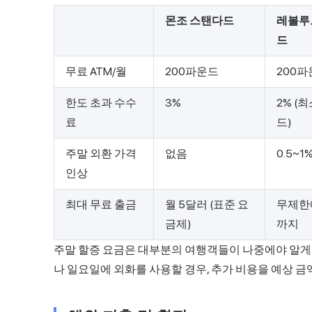
몬조 스탠다드
레볼루
드
무료 ATM/월
200파운드
200
한도 초과 수수
3%
2% (
료
드)
주말 외환 가격
없음
0.5~1
인상
최대 무료 출금
월 5달러 (표준 요
무제한
금제)
까지
주말 할증 요금은 대부분의 여행객들이 나중에야 알게
나 일요일에 외화를 사용할 경우, 추가 비용을 예상 