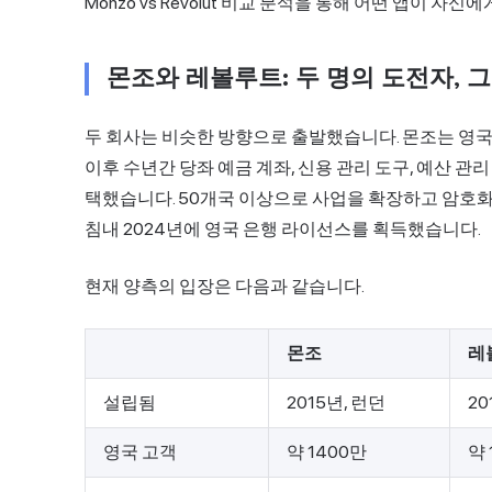
Monzo vs Revolut 비교 분석을 통해 어떤 앱이 자
몬조와 레볼루트: 두 명의 도전자, 
두 회사는 비슷한 방향으로 출발했습니다. 몬조는 영국
이후 수년간 당좌 예금 계좌, 신용 관리 도구, 예산 관
택했습니다. 50개국 이상으로 사업을 확장하고 암호화폐 
침내 2024년에
영국 은행
라이선스를 획득했습니다.
현재 양측의 입장은 다음과 같습니다.
몬조
레
설립됨
2015년, 런던
20
영국 고객
약 1400만
약