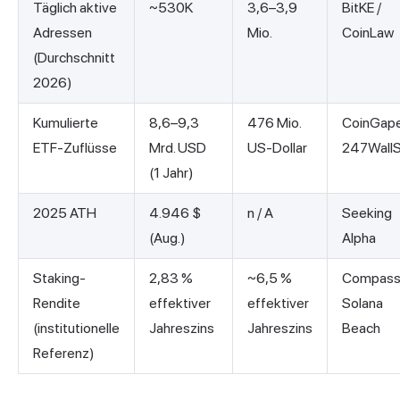
Täglich aktive
~530K
3,6–3,9
BitKE /
Adressen
Mio.
CoinLaw
(Durchschnitt
2026)
Kumulierte
8,6–9,3
476 Mio.
CoinGape
ETF-Zuflüsse
Mrd. USD
US-Dollar
247WallS
(1 Jahr)
2025 ATH
4.946 $
n / A
Seeking
(Aug.)
Alpha
Staking-
2,83 %
~6,5 %
Compass
Rendite
effektiver
effektiver
Solana
(institutionelle
Jahreszins
Jahreszins
Beach
Referenz)