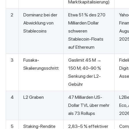
Marktkapitalisierung)
2
Dominanz bei der
Etwa 51 % des 270
Yaho
Abwicklung von
Milliarden Dollar
Fina
Stablecoins
schweren
Augu
Stablecoin-Floats
202
auf Ethereum
3
Fusaka-
Gaslimit 45 M →
Fidel
Skalierungsschritt
150 M; 40–90 %
Digit
Senkung der L2-
Asse
Gebühr
4
L2 Graben
47 Milliarden US-
L2Be
Dollar TVL über mehr
Eco,
als 73 Rollups
202
5
Staking-Rendite
2,83–5 % effektiver
Com