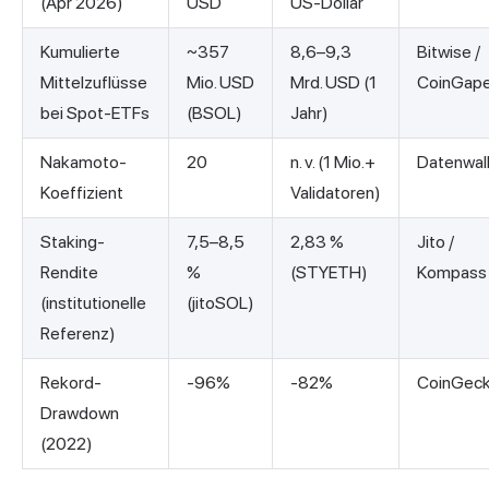
(Apr 2026)
USD
US-Dollar
Kumulierte
~357
8,6–9,3
Bitwise /
Mittelzuflüsse
Mio. USD
Mrd. USD (1
CoinGap
bei Spot-ETFs
(BSOL)
Jahr)
Nakamoto-
20
n. v. (1 Mio.+
Datenwal
Koeffizient
Validatoren)
Staking-
7,5–8,5
2,83 %
Jito /
Rendite
%
(STYETH)
Kompass
(institutionelle
(jitoSOL)
Referenz)
Rekord-
-96%
-82%
CoinGec
Drawdown
(2022)