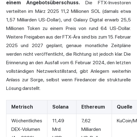
einem Angebotsüberschuss.
Die FTX-Investoren
verteilten im März 2025 11,2 Millionen SOL (damals etwa
1,57 Milliarden US-Dollar), und Galaxy Digital erwarb 25,5
Millionen Token zu einem Preis von rund 64 US-Dollar.
Weitere Freigaben aus der FTX-Ära sind bis zum 15. Februar
2025 und 2027 geplant; genaue monatliche Zeitpläne
werden nicht veröffentlicht, die Richtung ist jedoch klar. Die
Erinnerung an den Ausfall vom 6. Februar 2024, den letzten
vollständigen Netzwerkstillstand, gibt Anlegern weiterhin
Anlass zur Sorge, selbst wenn Firedancer die strukturelle
Lösung darstellt.
Metrisch
Solana
Ethereum
Quelle
Wöchentliches
11,49
7,62
KuCoin/
DEX-Volumen
Mrd.
Milliarden