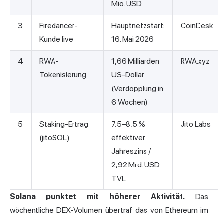
Mio. USD
3
Firedancer-
Hauptnetzstart:
CoinDesk
Kunde live
16. Mai 2026
4
RWA-
1,66 Milliarden
RWA.xyz
Tokenisierung
US-Dollar
(Verdopplung in
6 Wochen)
5
Staking-Ertrag
7,5–8,5 %
Jito Labs
(jitoSOL)
effektiver
Jahreszins /
2,92 Mrd. USD
TVL
Solana punktet mit höherer Aktivität.
Das
wöchentliche DEX-Volumen übertraf das von Ethereum im