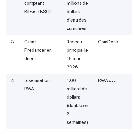
comptant
millions de
Bitwise BSOL
dollars
d'entrées
cumulées
3
Client
Réseau
CoinDesk
Firedancer en
principal le
direct
16 mai
2026
4
tokenisation
1,66
RWA.xyz
RWA
milliard de
dollars
(doublé en
6
semaines)