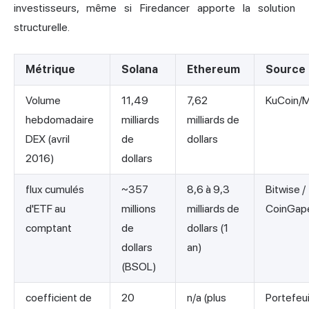
investisseurs, même si Firedancer apporte la solution
structurelle.
Métrique
Solana
Ethereum
Source
Volume
11,49
7,62
KuCoin/
hebdomadaire
milliards
milliards de
DEX (avril
de
dollars
2016)
dollars
flux cumulés
~357
8,6 à 9,3
Bitwise /
d'ETF au
millions
milliards de
CoinGap
comptant
de
dollars (1
dollars
an)
(BSOL)
coefficient de
20
n/a (plus
Portefeui