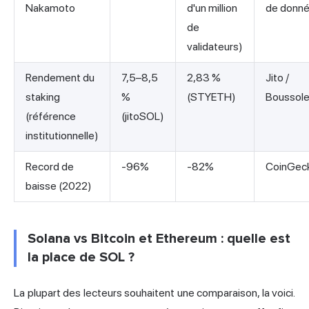
Nakamoto
d'un million
de donn
de
validateurs)
Rendement du
7,5–8,5
2,83 %
Jito /
staking
%
(STYETH)
Boussol
(référence
(jitoSOL)
institutionnelle)
Record de
-96%
-82%
CoinGec
baisse (2022)
Solana vs Bitcoin et Ethereum : quelle est
la place de SOL ?
La plupart des lecteurs souhaitent une comparaison, la voici.