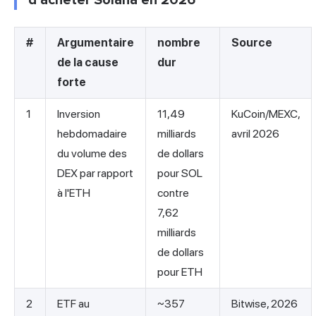
d'acheter Solana en 2026
#
Argumentaire
nombre
Source
de la cause
dur
forte
1
Inversion
11,49
KuCoin/MEXC,
hebdomadaire
milliards
avril 2026
du volume des
de dollars
DEX par rapport
pour SOL
à l'ETH
contre
7,62
milliards
de dollars
pour ETH
2
ETF au
~357
Bitwise, 2026