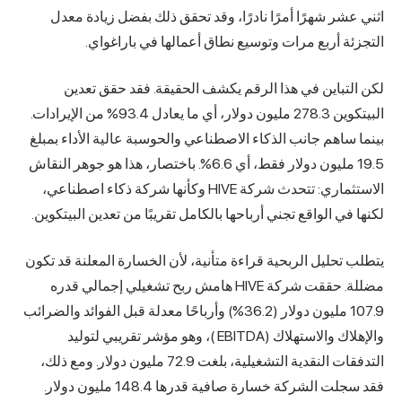
اثني عشر شهرًا أمرًا نادرًا، وقد تحقق ذلك بفضل زيادة معدل
التجزئة أربع مرات وتوسيع نطاق أعمالها في باراغواي.
لكن التباين في هذا الرقم يكشف الحقيقة. فقد حقق تعدين
البيتكوين 278.3 مليون دولار، أي ما يعادل 93.4% من الإيرادات.
بينما ساهم جانب الذكاء الاصطناعي والحوسبة عالية الأداء بمبلغ
19.5 مليون دولار فقط، أي 6.6%. باختصار، هذا هو جوهر النقاش
الاستثماري: تتحدث شركة HIVE وكأنها شركة ذكاء اصطناعي،
لكنها في الواقع تجني أرباحها بالكامل تقريبًا من تعدين البيتكوين.
يتطلب تحليل الربحية قراءة متأنية، لأن الخسارة المعلنة قد تكون
مضللة. حققت شركة HIVE هامش ربح تشغيلي إجمالي قدره
107.9 مليون دولار (36.2%) وأرباحًا معدلة قبل الفوائد والضرائب
والإهلاك والاستهلاك
(EBITDA
)، وهو مؤشر تقريبي لتوليد
التدفقات النقدية التشغيلية، بلغت 72.9 مليون دولار. ومع ذلك،
فقد سجلت الشركة خسارة صافية قدرها 148.4 مليون دولار.