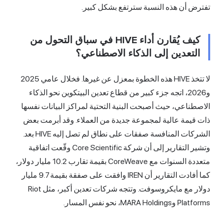
تفترض أن هذه النسبة سترتفع بشكل كبير.
كيف يُقارن أداء HIVE في سباق التحول من
التعدين إلى الذكاء الاصطناعي؟
لا تتخذ HIVE هذه الخطوة بمعزل عن غيرها. فخلال عامي 2025
و2026، اتجه جزء كبير من قطاع تعدين البيتكوين نحو الذكاء
الاصطناعي، حيث أصبحت البنية التحتية لمراكز البيانات نفسها
ذات قيمة عالية لمجموعة جديدة من العملاء. وقد أبرمت بعض
الشركات المنافسة صفقات على نطاق لم تصل إليه HIVE بعد.
وتشير التقارير إلى أن شركة Core Scientific وقّعت اتفاقية
متعددة السنوات مع CoreWeave بقيمة تقارب 10.2 مليار دولار،
كما أفادت التقارير أن IREN وافقت على صفقة بقيمة 9.7 مليار
دولار مع مايكروسوفت. وتتجه شركات تعدين أكبر، مثل
Riot
Platforms وMARA Holdings، نحو نفس المسار.