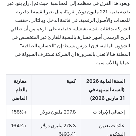
ويعود هذا الفرق في معظمه إلى المحاسبة: حيث تم إدراج بنود غير
نقدية بقيمة 221 مليون دولار تقريبًا، مثل تغير القيمة الدفترية
للمعدات والأصول الرقمية، في قائمة الدخل. وبالتالي، حققت
الشركة تدفقات نقدية تشغيلية حقيقية على الرغم من أن صافي
الربح الرسمي أظهر خسارة. بالنسبة للقارئ غير المتخصص في
الشؤون المالية، فإن الدرس بسيط: إن "الخسارة الصافية"
المعلنة هنا لا تعني بالضرورة أن الشركة تستنزف السيولة في
عملياتها الأساسية.
السنة المالية 2026
كمية
مقارنة
(السنة المنتهية في
بالعام
31 مارس 2026)
الماضي
إجمالي الإيرادات
297.8 مليون دولار
+158%
عائدات تعدين
278.3 مليون دولار
+164%
البيتكوين
(93.4%)