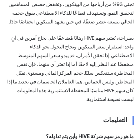
تجني 93% من أرباحها من البيتكوين، وتخفض حصص المساهمين
لتحقيق النمو، وتستهدف قطاعًا للذكاء الاصطناعي يفوق حجمه
الحالي بتسعة عشر ضعفًا، في حين يشهد البيتكوين انخفاضًا حادًا.
بصراحة، يُعتبر سهم HIVE رهانًا مُضاعفًا على نجاح أمرين في آنٍ
واحد: استقرار سعر البيتكوين ونجاح التحول نحو الذكاء
الاصطناعي. إذا تحقق الأمران، قد يبدو سعر السهم المتوسط
منخفضًا عند النظر إليه لاحقًا. أما إذا تعثر أي منهما، فإن نفس
المخاطرة ستنعكس سلبًا. حجم المركز المالي ومستوى تقبّل
المخاطر، وليس الحماس، هما العاملان الحاسمان في تحديد ما إذا
كان سهم HIVE مناسبًا للمحفظة الاستثمارية. هذه المعلومات
ليست نصيحة استثمارية.
التعليمات
ما هو رمز سهم شركة HIVE وأين يتم تداوله؟