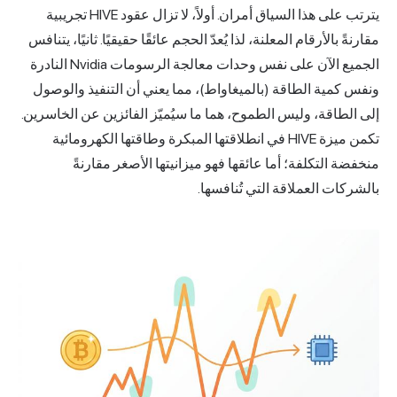
يترتب على هذا السياق أمران. أولاً، لا تزال عقود HIVE تجريبية
مقارنةً بالأرقام المعلنة، لذا يُعدّ الحجم عائقًا حقيقيًا. ثانيًا، يتنافس
الجميع الآن على نفس وحدات معالجة الرسومات
Nvidia
النادرة
ونفس كمية الطاقة (بالميغاواط)، مما يعني أن التنفيذ والوصول
إلى الطاقة، وليس الطموح، هما ما سيُميّز الفائزين عن الخاسرين.
تكمن ميزة HIVE في انطلاقتها المبكرة وطاقتها الكهرومائية
منخفضة التكلفة؛ أما عائقها فهو ميزانيتها الأصغر مقارنةً
بالشركات العملاقة التي تُنافسها.