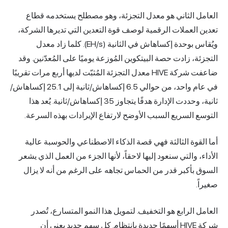
العامل الثاني هو معدل التجزئة، وهو مصطلح يستخدمه قطاع
تعدين العملات الرقمية لوصف قوة التعدين التي تديرها الشركة،
ويُقاس بوحدة إكساهاش في الثانية (EH/s). كلما زاد معدل
التجزئة، زادت حصة البيتكوين المُوزعة يوميًا على المُعدّنين. وقد
ضاعفت شركة HIVE معدل التجزئة المُثبّت لديها أربع مرات تقريبًا
في عام واحد، من حوالي 6.5 إكساهاش/ثانية إلى 25.1 إكساهاش/
ثانية، وحددت الإدارة هدفًا يتجاوز 35 إكساهاش/ثانية. يُعد هذا
التوسع السريع السبب الأوضح لارتفاع الإيرادات بهذه السرعة.
أما القوة الثالثة فهي قصة الذكاء الاصطناعي والحوسبة عالية
الأداء، والتي سنعود إليها لاحقاً، لأنها الجزء من العمل الذي يشعر
السوق بأكبر قدر من الحماس تجاهه على الرغم من أنه لا يزال
صغيراً.
العامل الرابع هو التخفيف. لتمويل هذا النمو المتسارع، تُصدر
شركة HIVE أسهمًا جديدة بانتظام. كل سهم جديد يعني أن