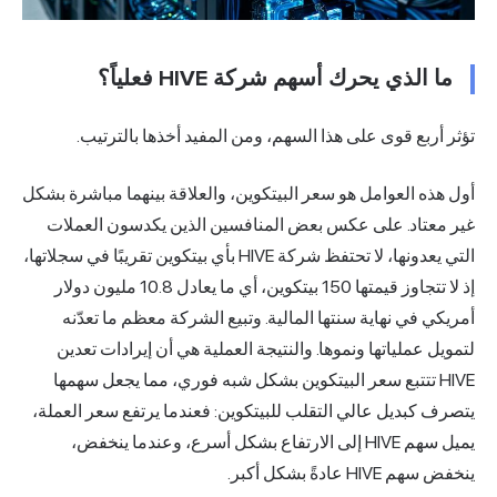
ما الذي يحرك أسهم شركة HIVE فعلياً؟
تؤثر أربع قوى على هذا السهم، ومن المفيد أخذها بالترتيب.
أول هذه العوامل هو سعر البيتكوين، والعلاقة بينهما مباشرة بشكل
غير معتاد. على عكس بعض المنافسين الذين يكدسون العملات
التي يعدونها، لا تحتفظ شركة HIVE بأي بيتكوين تقريبًا في سجلاتها،
إذ لا تتجاوز قيمتها 150 بيتكوين، أي ما يعادل 10.8 مليون دولار
أمريكي في نهاية سنتها المالية. وتبيع الشركة معظم ما تعدّنه
لتمويل عملياتها ونموها. والنتيجة العملية هي أن إيرادات تعدين
HIVE تتتبع سعر البيتكوين بشكل شبه فوري، مما يجعل سهمها
يتصرف كبديل عالي التقلب للبيتكوين: فعندما يرتفع سعر العملة،
يميل سهم HIVE إلى الارتفاع بشكل أسرع، وعندما ينخفض،
ينخفض سهم HIVE عادةً بشكل أكبر.