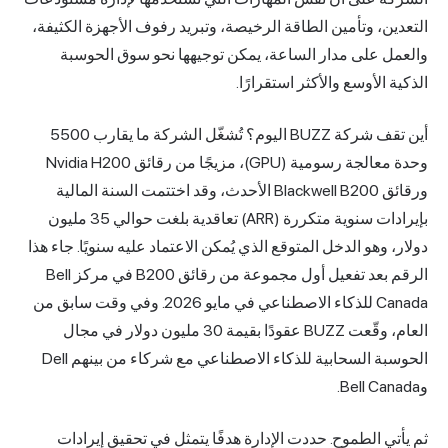
التعدين، وتأمين الطاقة الرخيصة، وتبريد رفوف الأجهزة الكثيفة،
والعمل على مدار الساعة، يمكن توجيهها نحو سوق الحوسبة
الذكية الأوسع والأكثر استقرارًا.
أين تقف شركة BUZZ اليوم؟ تُشغّل الشركة ما يقارب 5500
وحدة معالجة رسومية (GPU)، مزيجًا من رقائق
H200
Nvidia
ورقائق Blackwell B200 الأحدث، وقد اختتمت السنة المالية
بإيرادات سنوية متكررة (ARR) تعاقدية بلغت حوالي 35 مليون
دولار، وهو الدخل المتوقع الذي يُمكن الاعتماد عليه سنويًا. جاء هذا
الرقم بعد تفعيل أول مجموعة من رقائق B200 في مركز Bell
Canada للذكاء الاصطناعي في مايو 2026. وفي وقت سابق من
العام،
وقّعت BUZZ عقودًا بقيمة 30 مليون دولار في مجال
الحوسبة السحابية للذكاء الاصطناعي
مع شركاء من بينهم Dell
وBell Canada.
ثم يأتي الطموح. حددت الإدارة هدفًا يتمثل في تحقيق إيرادات