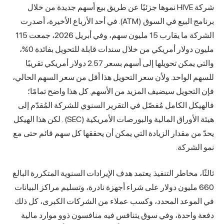
شركة HIVE نموها جزئيًا عن طريق بيع أسهم جديدة من خلال
برنامج البيع في السوق (ATM). في أحد الأرباع الأخيرة، أصدرت
الشركة ما يقارب 15 مليون سهم، وفي أبريل 2026، جمعت 115
مليون دولار أمريكي من خلال سندات قابلة للتحويل بفائدة 0%،
والتي يمكن تحويلها إلى أسهم بسعر 2.57 دولار أمريكي تقريبًا
للسهم الواحد. ولأن سعر التحويل هذا أقل من سعر السهم الحالي،
فإن التحويل سيضيف المزيد من الأسهم. كل هذا واضح تمامًا؛
فالهيكل الكامل مُفصّل في
التقرير السنوي للشركة المُقدّم إلى
هيئة الأوراق المالية والبورصات الأمريكية (SEC)
. لكن هذا الهيكل
يحدّ من مقدار الزيادة التي يمكن أن يحققها كل سهم قائم حتى مع
نمو الشركة.
ثالثًا، مخاطر التنفيذ. يعتمد هدف الإيرادات السنوية المتكررة البالغ
660 مليون دولار على شراء أجهزة نادرة، وتسليم مراكز البيانات
في الموعد المحدد، وكسب عملاء من الشركات الكبرى، كل ذلك
دفعة واحدة، وفي سوق يتنافس فيه منافسون ذوو موارد مالية