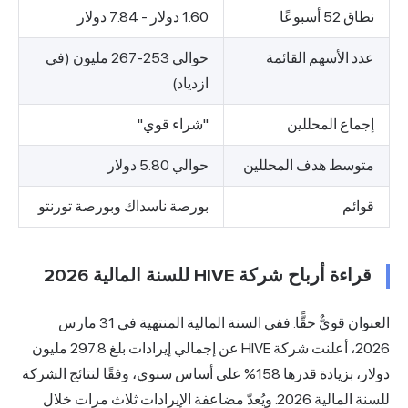
نطاق 52 أسبوعًا
1.60 دولار - 7.84 دولار
عدد الأسهم القائمة
حوالي 253-267 مليون (في
ازدياد)
إجماع المحللين
"شراء قوي"
متوسط هدف المحللين
حوالي 5.80 دولار
قوائم
بورصة ناسداك وبورصة تورنتو
قراءة أرباح شركة HIVE للسنة المالية 2026
العنوان قويٌّ حقًّا. ففي السنة المالية المنتهية في 31 مارس
2026، أعلنت شركة HIVE عن إجمالي إيرادات بلغ 297.8 مليون
دولار، بزيادة قدرها 158% على أساس سنوي،
وفقًا لنتائج الشركة
للسنة المالية 2026.
ويُعدّ مضاعفة الإيرادات ثلاث مرات خلال