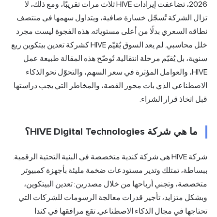
2026، تضاعفت إيرادات HIVE ثلاث مرات تقريبًا، ومع ذلك، لا
تزال الشركة تُسجّل خسارة صافية، ويتداول سهمها في منتصف
نطاقه السعري بدلًا من أعلى مستوياته. هذه الفجوة ليست مجرد
خلل محاسبي. لم يعد السوق يُقيّم HIVE كشركة تعدين بيتكوين ربع
سنوية، بل يُقيّم مرحلة انتقالية. تُوضّح هذه المقالة طبيعة عمل
HIVE، والعوامل المؤثرة في سعر السهم، والتحوّل نحو الذكاء
الاصطناعي الذي بات محور القصة، والمخاطر التي يجب دراستها
قبل اتخاذ قرار الشراء.
ما هي شركة HIVE Digital Technologies؟
شركة HIVE هي شركة كندية متخصصة في البنية التحتية الرقمية.
ببساطة، تمتلك وتدير مستودعات ضخمة مليئة بأجهزة كمبيوتر
متخصصة، وتجني أرباحها من خلال مصدرين: تعدين البيتكوين،
وبشكل متزايد، تأجير قدرات معالجة الرسومات للشركات التي
تحتاجها في مجال الذكاء الاصطناعي. تقع مرافقها في كندا