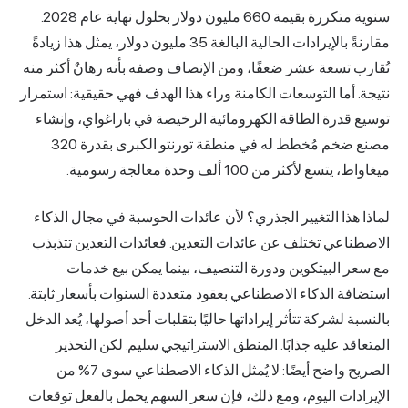
سنوية متكررة بقيمة 660 مليون دولار بحلول نهاية عام 2028.
مقارنةً بالإيرادات الحالية البالغة 35 مليون دولار، يمثل هذا زيادةً
تُقارب تسعة عشر ضعفًا، ومن الإنصاف وصفه بأنه رهانٌ أكثر منه
نتيجة. أما التوسعات الكامنة وراء هذا الهدف فهي حقيقية: استمرار
توسيع قدرة الطاقة الكهرومائية الرخيصة في باراغواي، وإنشاء
مصنع ضخم مُخطط له في منطقة تورنتو الكبرى بقدرة 320
ميغاواط، يتسع لأكثر من 100 ألف وحدة معالجة رسومية.
لماذا هذا التغيير الجذري؟ لأن عائدات الحوسبة في مجال الذكاء
الاصطناعي تختلف عن عائدات التعدين. فعائدات التعدين تتذبذب
مع سعر البيتكوين ودورة التنصيف، بينما يمكن بيع خدمات
استضافة الذكاء الاصطناعي بعقود متعددة السنوات بأسعار ثابتة.
بالنسبة لشركة تتأثر إيراداتها حاليًا بتقلبات أحد أصولها، يُعد الدخل
المتعاقد عليه جذابًا. المنطق الاستراتيجي سليم. لكن التحذير
الصريح واضح أيضًا: لا يُمثل الذكاء الاصطناعي سوى 7% من
الإيرادات اليوم، ومع ذلك، فإن سعر السهم يحمل بالفعل توقعات