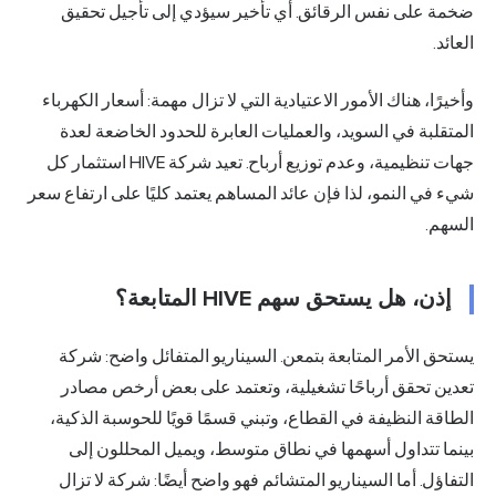
ضخمة على نفس الرقائق. أي تأخير سيؤدي إلى تأجيل تحقيق
العائد.
وأخيرًا، هناك الأمور الاعتيادية التي لا تزال مهمة: أسعار الكهرباء
المتقلبة في السويد، والعمليات العابرة للحدود الخاضعة لعدة
جهات تنظيمية، وعدم توزيع أرباح. تعيد شركة HIVE استثمار كل
شيء في النمو، لذا فإن عائد المساهم يعتمد كليًا على ارتفاع سعر
السهم.
إذن، هل يستحق سهم HIVE المتابعة؟
يستحق الأمر المتابعة بتمعن. السيناريو المتفائل واضح: شركة
تعدين تحقق أرباحًا تشغيلية، وتعتمد على بعض أرخص مصادر
الطاقة النظيفة في القطاع، وتبني قسمًا قويًا للحوسبة الذكية،
بينما تتداول أسهمها في نطاق متوسط، ويميل المحللون إلى
التفاؤل. أما السيناريو المتشائم فهو واضح أيضًا: شركة لا تزال