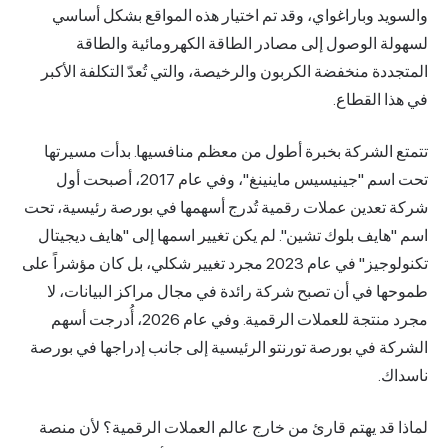
والسويد وباراغواي، وقد تم اختيار هذه المواقع بشكل أساسي
لسهولة الوصول إلى مصادر الطاقة الكهرومائية والطاقة
المتجددة منخفضة الكربون والرخيصة، والتي تُعدّ التكلفة الأكبر
في هذا القطاع.
تتمتع الشركة بخبرة أطول من معظم منافسيها. بدأت مسيرتها
تحت اسم "جينيسيس ماينينغ"، وفي عام 2017، أصبحت أول
شركة تعدين عملات رقمية تُدرج أسهمها في بورصة رئيسية، تحت
اسم "هايف بلوك تشين". لم يكن تغيير اسمها إلى "هايف ديجيتال
تكنولوجيز" في عام 2023 مجرد تغيير شكلي، بل كان مؤشراً على
طموحها في أن تصبح شركة رائدة في مجال مراكز البيانات، لا
مجرد منتجة للعملات الرقمية. وفي عام 2026، أُدرجت أسهم
الشركة في بورصة تورنتو الرئيسية إلى جانب إدراجها في بورصة
ناسداك.
لماذا قد يهتم قارئ من خارج عالم العملات الرقمية؟ لأن منصة