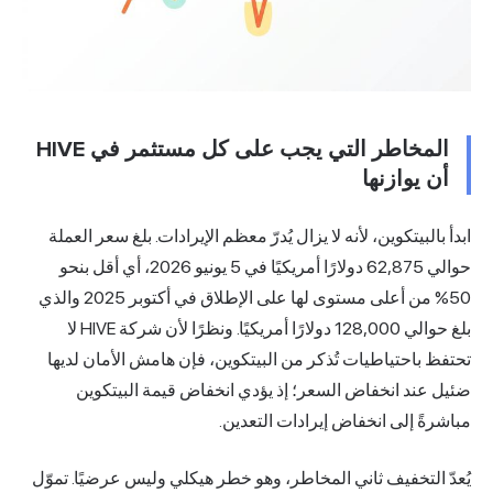
المخاطر التي يجب على كل مستثمر في HIVE
أن يوازنها
ابدأ بالبيتكوين، لأنه لا يزال يُدرّ معظم الإيرادات. بلغ سعر العملة
حوالي 62,875 دولارًا أمريكيًا في 5 يونيو 2026،
أي أقل بنحو
50% من أعلى مستوى لها على الإطلاق في أكتوبر 2025
والذي
بلغ حوالي 128,000 دولارًا أمريكيًا. ونظرًا لأن شركة HIVE لا
تحتفظ باحتياطيات تُذكر من البيتكوين، فإن هامش الأمان لديها
ضئيل عند انخفاض السعر؛ إذ يؤدي انخفاض قيمة البيتكوين
مباشرةً إلى انخفاض إيرادات التعدين.
يُعدّ التخفيف ثاني المخاطر، وهو خطر هيكلي وليس عرضيًا. تموّل