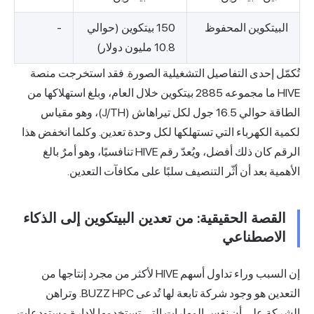
البيتكوين المحفوظ
150 بيتكوين (حوالي
-
10.8 مليون دولار)
تُكمّل إحدى التفاصيل التشغيلية الصورة. فقد استخرجت منصة
HIVE ما مجموعه 2885 بيتكوين خلال العام، وبلغ استهلاكها من
الطاقة حوالي 16.5 جول لكل تيراهاش (J/TH)، وهو مقياس
لكمية الكهرباء التي تستهلكها لكل وحدة تعدين. وكلما انخفض هذا
الرقم كان ذلك أفضل، ويُعدّ رقم HIVE تنافسيًا، وهو أمرٌ بالغ
الأهمية بعد أن أثّر التنصيف سلبًا على مكافآت التعدين.
القصة الحقيقية: من تعدين البيتكوين إلى الذكاء
الاصطناعي
إن السبب وراء تداول أسهم HIVE لأكثر من مجرد إنتاجها من
التعدين هو وجود شركة تابعة لها تُدعى BUZZ HPC. وتراهن
الشركة على أن نفس المهارات التي تستخدمها لإدارة مستودعات