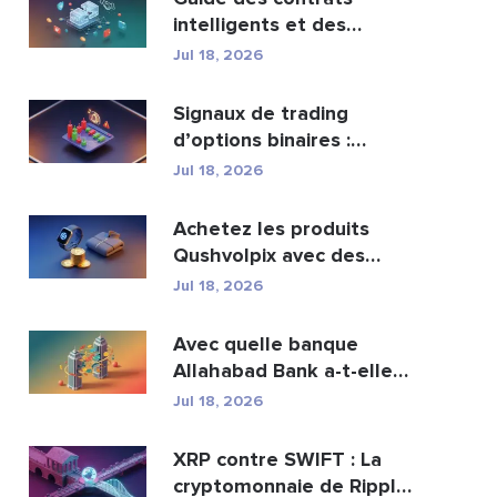
intelligents et des
services de
Jul 18, 2026
développement ...
Signaux de trading
d’options binaires :
fonctionnement et risqu...
Jul 18, 2026
Achetez les produits
Qushvolpix avec des
cryptomonnaies : Bitcoin...
Jul 18, 2026
Avec quelle banque
Allahabad Bank a-t-elle
fusionné ? Article com...
Jul 18, 2026
XRP contre SWIFT : La
cryptomonnaie de Ripple