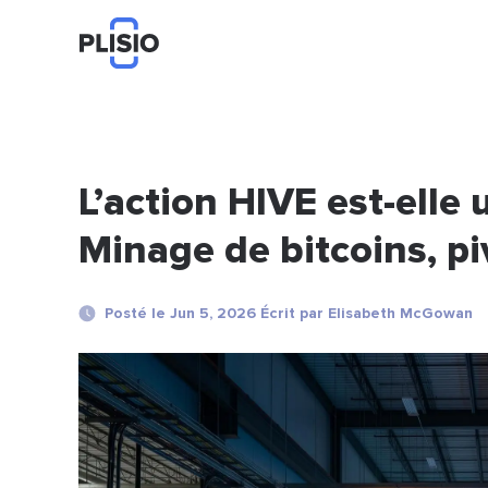
L’action HIVE est-elle
Minage de bitcoins, pi
Posté le Jun 5, 2026 Écrit par Elisabeth McGowan