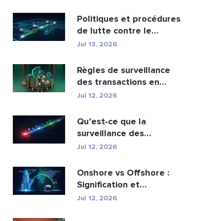
portefeuil...
Politiques et procédures
de lutte contre le
blanchiment d’argen...
Jul 13, 2026
Règles de surveillance
des transactions en
matière de lutte cont...
Jul 12, 2026
Qu’est-ce que la
surveillance des
transactions AML et
Jul 12, 2026
comment fo...
Onshore vs Offshore :
Signification et
principales différences
Jul 12, 2026
e...