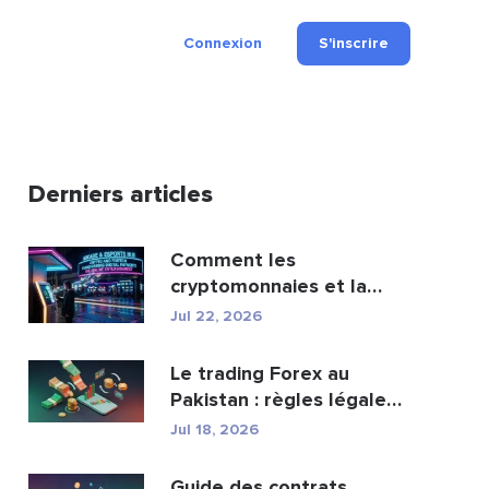
Connexion
S'inscrire
Derniers articles
Comment les
cryptomonnaies et la
fintech transforment les
Jul 22, 2026
paiement...
Le trading Forex au
Pakistan : règles légales,
courtiers, appli...
Jul 18, 2026
Guide des contrats