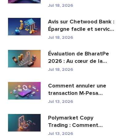
peut-elle remplacer...
Jul 18, 2026
Avis sur Chetwood Bank :
Épargne facile et services
bancaires s�...
Jul 18, 2026
Évaluation de BharatPe
2026 : Au cœur de la
licorne fintech val...
Jul 18, 2026
Comment annuler une
transaction M-Pesa
envoyée par erreur
Jul 13, 2026
Polymarket Copy
Trading : Comment
copier les meilleurs
Jul 13, 2026