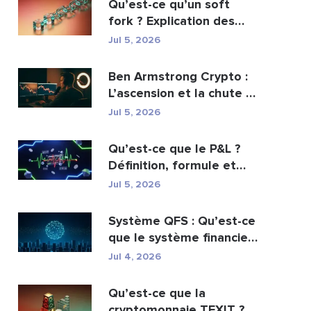
Qu’est-ce qu’un soft
fork ? Explication des
mises à jour de ...
Jul 5, 2026
Ben Armstrong Crypto :
L’ascension et la chute de
BitBoy
Jul 5, 2026
Qu’est-ce que le P&L ?
Définition, formule et
calcul
Jul 5, 2026
Système QFS : Qu’est-ce
que le système financier
quantique es...
Jul 4, 2026
Qu’est-ce que la
cryptomonnaie TEXIT ?