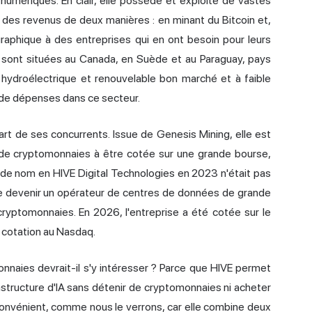
numériques. En clair, elle possède et exploite de vastes
 des revenus de deux manières : en minant du Bitcoin et,
graphique à des entreprises qui en ont besoin pour leurs
ions sont situées au Canada, en Suède et au Paraguay, pays
 hydroélectrique et renouvelable bon marché et à faible
e de dépenses dans ce secteur.
art de ses concurrents. Issue de Genesis Mining, elle est
 de cryptomonnaies à être cotée sur une grande bourse,
de nom en HIVE Digital Technologies en 2023 n'était pas
 de devenir un opérateur de centres de données de grande
ryptomonnaies. En 2026, l'entreprise a été cotée sur le
a cotation au Nasdaq.
onnaies devrait-il s'y intéresser ? Parce que HIVE permet
rastructure d'IA sans détenir de cryptomonnaies ni acheter
convénient, comme nous le verrons, car elle combine deux