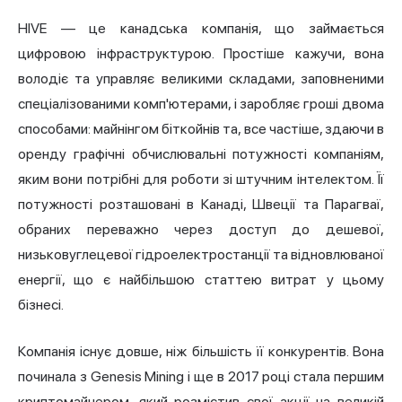
HIVE — це канадська компанія, що займається
цифровою інфраструктурою. Простіше кажучи, вона
володіє та управляє великими складами, заповненими
спеціалізованими комп'ютерами, і заробляє гроші двома
способами: майнінгом біткойнів та, все частіше, здаючи в
оренду графічні обчислювальні потужності компаніям,
яким вони потрібні для роботи зі штучним інтелектом. Її
потужності розташовані в Канаді, Швеції та Парагваї,
обраних переважно через доступ до дешевої,
низьковуглецевої гідроелектростанції та відновлюваної
енергії, що є найбільшою статтею витрат у цьому
бізнесі.
Компанія існує довше, ніж більшість її конкурентів. Вона
починала з Genesis Mining і ще в 2017 році стала першим
криптомайнером, який розмістив свої акції на великій