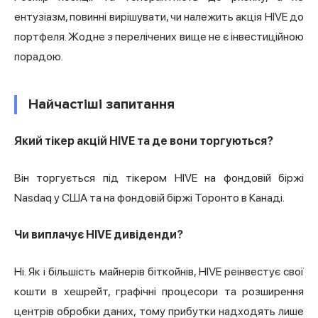
ентузіазм, повинні вирішувати, чи належить акція HIVE до
портфеля. Жодне з перелічених вище не є інвестиційною
порадою.
Найчастіші запитання
Який тікер акцій HIVE та де вони торгуються?
Він торгується під тікером HIVE на фондовій біржі
Nasdaq у США та на фондовій біржі Торонто в Канаді.
Чи виплачує HIVE дивіденди?
Ні. Як і більшість майнерів біткойнів, HIVE реінвестує свої
кошти в хешрейт, графічні процесори та розширення
центрів обробки даних, тому прибутки надходять лише