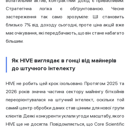
волатильний актив, контрактний дохід є привабливим.
Стратегічна логіка є обґрунтованою. Чесне
застереження так само зрозуміле: ШІ становить
близько 7% від доходу сьогодні, проте ціна акцій вже
має очікування, які передбачають, що він стане набагато
більшим.
Як HIVE виглядає в гонці від майнерів
до штучного інтелекту
HIVE не робить цей крок ізольовано. Протягом 2025 та
2026 років значна частина сектору майнінгу біткойнів
переорієнтувалася на штучний інтелект, оскільки той
самий центр обробки даних став цінним для нової групи
клієнтів. Деякі конкуренти уклали угоди масштабу, якого
HIVE ще не досягла. Повідомляється, що Core Scientific