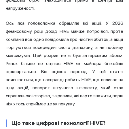
фондовій біржі, знаходиться прямо в центрі цієї
напруженості.
Ось яка головоломка обрамляє всі акції. У 2026
фінансовому році дохід HIVE майже потроївся, проте
компанія все одно повідомила про чистий збиток, а акції
торгуються посередині свого діапазону, а не поблизу
максимумів. Цей розрив не є бухгалтерським збоєм.
Ринок більше не оцінює HIVE як майнера біткойнів
щоквартально. Він оцінює перехід. У цій статті
пояснюється, що насправді робить HIVE, що впливає на
ціну акцій, поворот штучного інтелекту, який став
справжньою історією, та ризики, які варто зважити, перш
ніж хтось сприймає це як покупку.
Що таке цифрові технології HIVE?