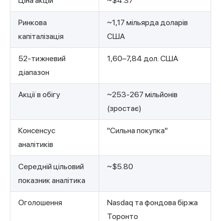
Ціна акцій
~$4.37
Ринкова
~1,17 мільярда доларів
капіталізація
США
52-тижневий
1,60–7,84 дол. США
діапазон
Акції в обігу
~253-267 мільйонів
(зростає)
Консенсус
"Сильна покупка"
аналітиків
Середній цільовий
~$5.80
показник аналітика
Оголошення
Nasdaq та фондова біржа
Торонто