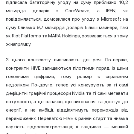
підписала багаторічну угоду на суму приблизно 10,2
мільярда доларів з CoreWeave, а IREN, як
повідомляється, домовилася про угоду з Microsoft на
суму близько 9,7 мільярда доларів. Більші майнери, такі
як
Riot
Platforms та
MARA
Holdings, розвиваються в тому
ж напрямку.
З цього контексту випливають дві речі. По-перше,
контракти HIVE залишаються пілотними поряд із цими
головними цифрами, тому розмір є справжнім
недоліком. По-друге, тепер усі конкурують за ті самі
дефіцитні графічні процесори Nvidia та ті самі мегавати
потужності, а це означає, що виконання та доступ до
енергії, а не амбіції, відділятимуть переможців від
переможених. Перевагою HIVE є ранній старт та низька
вартість гідроелектростанції; її гандикап — менший