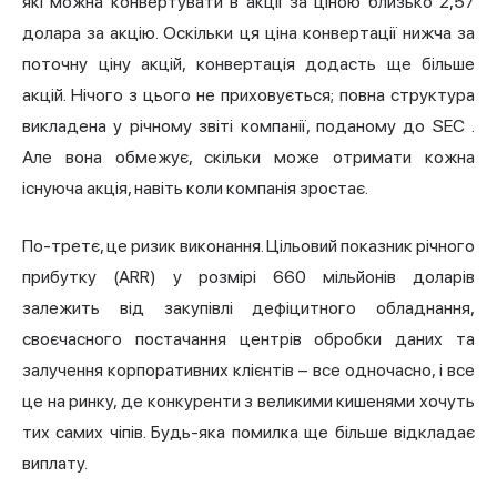
які можна конвертувати в акції за ціною близько 2,57
долара за акцію. Оскільки ця ціна конвертації нижча за
поточну ціну акцій, конвертація додасть ще більше
акцій. Нічого з цього не приховується; повна структура
викладена у
річному звіті компанії, поданому до SEC
.
Але вона обмежує, скільки може отримати кожна
існуюча акція, навіть коли компанія зростає.
По-третє, це ризик виконання. Цільовий показник річного
прибутку (ARR) у розмірі 660 мільйонів доларів
залежить від закупівлі дефіцитного обладнання,
своєчасного постачання центрів обробки даних та
залучення корпоративних клієнтів – все одночасно, і все
це на ринку, де конкуренти з великими кишенями хочуть
тих самих чіпів. Будь-яка помилка ще більше відкладає
виплату.