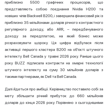
приблизно 5500 графічних процесорів, що
представляють собою поєднання
Nvidia
H200 та
новіших чіпів Blackwell B200, і завершила фінансовий рік із
приблизно 35 мільйонами доларів річного контрактного
регулярного доходу, або ARR, – передбачуваного
доходу за передплатою, на який бізнес може
розраховувати щороку. Ця цифра відбулася після
активації першого кластера B200 на об'єкті штучного
інтелекту Bell Canada у травні 2026 року. Раніше цього
року BUZZ
підписала контракти на хмарні технології
штучного інтелекту на суму 30 мільйонів доларів
з
такими партнерами, як Dell та Bell Canada.
Далі йдеться про амбіції. Керівництво поставило собі за
мету збільшити річний прибуток до 660 мільйонів
доларів до кінця 2028 року. Порівняно з сьогоднішніми