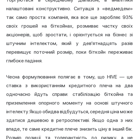
налаштовані конструктивно. Ситуація з «ведмедем»
так само проста: компанія, яка все ще заробляє 93%
своїх грошей на біткойнах, розмиває частку своїх
акціонерів, щоб зростати, і орієнтується на бізнес зі
штучним інтелектом, який у дев'ятнадцять разів
перевищує поточний розмір, поки біткойн переживає
глибоке падіння.
Чесна формулювання полягає в тому, що HIVE — це
ставка з використанням кредитного плеча на два
одночасно йдуть справи: стабілізацію біткойна та
приземлення опорного моменту на основі штучного
інтелекту. Якщо обидва відбудуться, середня ціна може
здатися дешевою в ретроспективі. Якщо одна з них
впаде, те саме кредитне плече знизить ціну в інший бік.
Розмір позиції та толерантність до ризику, а не