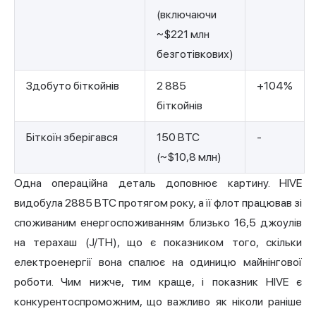
(включаючи
~$221 млн
безготівкових)
Здобуто біткойнів
2 885
+104%
біткойнів
Біткоїн зберігався
150 BTC
-
(~$10,8 млн)
Одна операційна деталь доповнює картину. HIVE
видобула 2885 BTC протягом року, а її флот працював зі
споживаним енергоспоживанням близько 16,5 джоулів
на терахаш (J/TH), що є показником того, скільки
електроенергії вона спалює на одиницю майнінгової
роботи. Чим нижче, тим краще, і показник HIVE є
конкурентоспроможним, що важливо як ніколи раніше