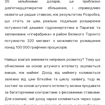
35 мільйонами доларів, це приблизно
дев'ятнадцятикратне збільшення, і справедливо
назвати це радше ставкою, ніж результатом. Розробка,
що стоїть за цим, реальна: подальше розширення
потужностей дешевої гідроенергетики в Парагваї та
запланована «гігафабрика» в районі Великого Торонто
потужністю 320 мегават з можливістю розміщення
понад 100 000 графічних процесорів.
Навіщо взагалі змінювати напрямок розвитку? Тому що
обчислення на основі штучного інтелекту окупаються
інакше, ніж майнінг. Дохід від майнінгу коливається
залежно від ціни біткойна та циклу халвінгу, тоді як
хостинг на основі штучного інтелекту можна продавати
за багаторічними контрактами з фіксованими ставками.
Для компанії, чий дохід наразі коливається через один