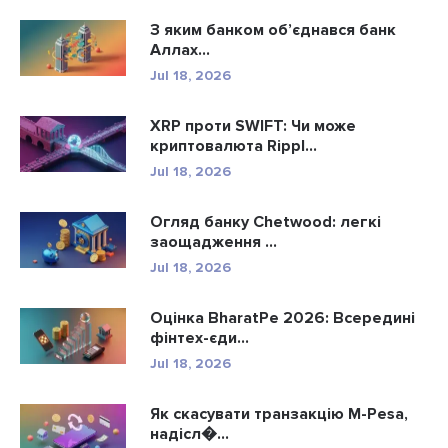
З яким банком об’єднався банк
Аллах...
Jul 18, 2026
XRP проти SWIFT: Чи може
криптовалюта Rippl...
Jul 18, 2026
Огляд банку Chetwood: легкі
заощадження ...
Jul 18, 2026
Оцінка BharatPe 2026: Всередині
фінтех-єди...
Jul 18, 2026
Як скасувати транзакцію M-Pesa,
надісл�...