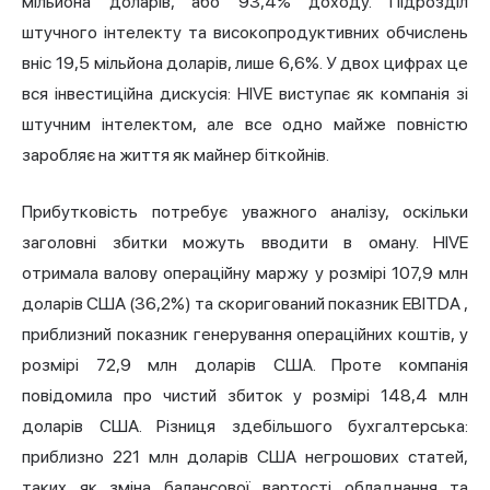
мільйона доларів, або 93,4% доходу. Підрозділ
штучного інтелекту та високопродуктивних обчислень
вніс 19,5 мільйона доларів, лише 6,6%. У двох цифрах це
вся інвестиційна дискусія: HIVE виступає як компанія зі
штучним інтелектом, але все одно майже повністю
заробляє на життя як майнер біткойнів.
Прибутковість потребує уважного аналізу, оскільки
заголовні збитки можуть вводити в оману. HIVE
отримала валову операційну маржу у розмірі 107,9 млн
доларів США (36,2%) та скоригований
показник EBITDA
,
приблизний показник генерування операційних коштів, у
розмірі 72,9 млн доларів США. Проте компанія
повідомила про чистий збиток у розмірі 148,4 млн
доларів США. Різниця здебільшого бухгалтерська:
приблизно 221 млн доларів США негрошових статей,
таких як зміна балансової вартості обладнання та