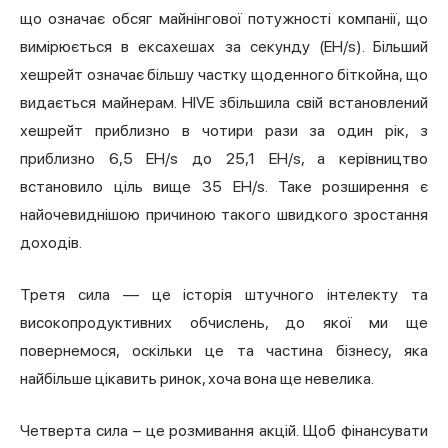
що означає обсяг майнінгової потужності компанії, що
вимірюється в ексахешах за секунду (EH/s). Більший
хешрейт означає більшу частку щоденного біткойна, що
видається майнерам. HIVE збільшила свій встановлений
хешрейт приблизно в чотири рази за один рік, з
приблизно 6,5 EH/s до 25,1 EH/s, а керівництво
встановило ціль вище 35 EH/s. Таке розширення є
найочевиднішою причиною такого швидкого зростання
доходів.
Третя сила — це історія штучного інтелекту та
високопродуктивних обчислень, до якої ми ще
повернемося, оскільки це та частина бізнесу, яка
найбільше цікавить ринок, хоча вона ще невелика.
Четверта сила – це розмивання акцій. Щоб фінансувати