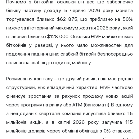
Почнемо з біткойна, оскільки він все ще забезпечує
більшу частину доходу. 5 червня 2026 року монета
торгувалася близько $62 875,
що приблизно на 50%
нижче за її історичний максимум жовтня 2025 року
, який
становив близько $128 000. Оскільки HIVE майже не має
біткойнів у резерві, у нього мало можливостей для
подолання падіння ціни; слабкий біткойн безпосередньо
впливає на слабші доходи від майнінгу.
Розмивання капіталу – це другий ризик, і він має радше
структурний, ніж епізодичний характер. HIVE частково
фінансує зростання за рахунок продажу нових акцій
через програму на ринку або ATM (банкоматі). В одному
з нещодавніх кварталів компанія випустила близько 15
мільйонів акцій, а в квітні 2026 року залучила 115
мільйонів доларів через обмінні облігації з 0% ставкою,