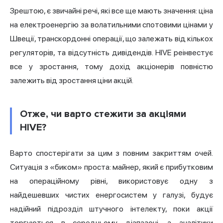
Зрештою, є звичайні речі, які все ще мають значення: ціна
на електроенергію за волатильними спотовими цінами у
Швеції, транскордонні операції, що залежать від кількох
регуляторів, та відсутність дивідендів. HIVE реінвестує
все у зростання, тому дохід акціонерів повністю
залежить від зростання ціни акцій.
Отже, чи варто стежити за акціями
HIVE?
Варто спостерігати за цим з повним закриттям очей.
Ситуація з «биком» проста: майнер, який є прибутковим
на операційному рівні, використовує одну з
найдешевших чистих енергосистем у галузі, будує
надійний підрозділ штучного інтелекту, поки акції
торгуються в середньому діапазоні, а аналітики