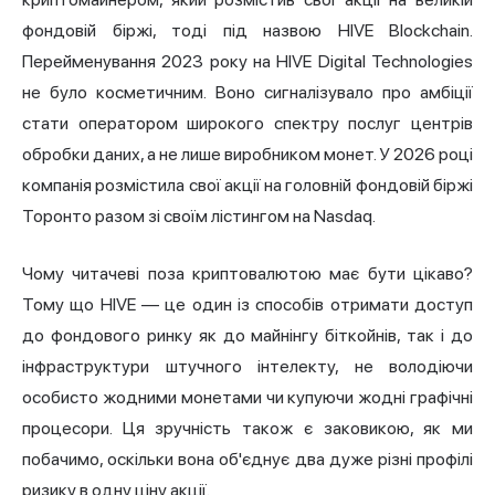
фондовій біржі, тоді під назвою HIVE Blockchain.
Перейменування 2023 року на HIVE Digital Technologies
не було косметичним. Воно сигналізувало про амбіції
стати оператором широкого спектру послуг центрів
обробки даних, а не лише виробником монет. У 2026 році
компанія розмістила свої акції на головній фондовій біржі
Торонто разом зі своїм лістингом на Nasdaq.
Чому читачеві поза криптовалютою має бути цікаво?
Тому що HIVE — це один із способів отримати доступ
до фондового ринку як до майнінгу біткойнів, так і до
інфраструктури штучного інтелекту, не володіючи
особисто жодними монетами чи купуючи жодні графічні
процесори. Ця зручність також є заковикою, як ми
побачимо, оскільки вона об'єднує два дуже різні профілі
ризику в одну ціну акції.