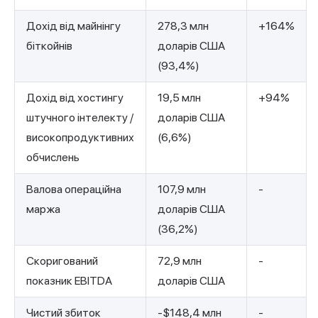
Дохід від майнінгу
278,3 млн
+164%
біткойнів
доларів США
(93,4%)
Дохід від хостингу
19,5 млн
+94%
штучного інтелекту /
доларів США
високопродуктивних
(6,6%)
обчислень
Валова операційна
107,9 млн
-
маржа
доларів США
(36,2%)
Скоригований
72,9 млн
-
показник EBITDA
доларів США
Чистий збиток
-$148,4 млн
-