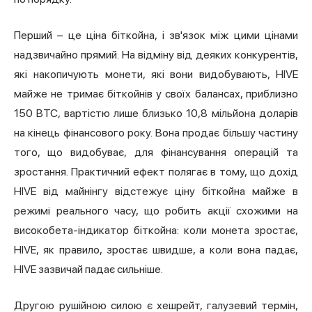
Перший – це ціна біткойна, і зв'язок між цими цінами
надзвичайно прямий. На відміну від деяких конкурентів,
які накопичують монети, які вони видобувають, HIVE
майже не тримає біткойнів у своїх балансах, приблизно
150 BTC, вартістю лише близько 10,8 мільйона доларів
на кінець фінансового року. Вона продає більшу частину
того, що видобуває, для фінансування операцій та
зростання. Практичний ефект полягає в тому, що дохід
HIVE від майнінгу відстежує ціну біткойна майже в
режимі реального часу, що робить акції схожими на
високобета-індикатор біткойна: коли монета зростає,
HIVE, як правило, зростає швидше, а коли вона падає,
HIVE зазвичай падає сильніше.
Другою рушійною силою є хешрейт, галузевий термін,