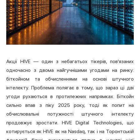
Акції HIVE — один з небагатьох тікерів, пов'язаних
одночасно з двома найгучнішими угодами на ринку:
біткойном та обчисленнями на основі штучного
інтелекту. Проблема полягає в тому, що зараз ці дві
угоди рухаються в протилежних напрямках. Біткойн
сильно впав з піку 2025 року, тоді як попит на
обчислювальні потужності штучного інтелекту
продовжує зростати. HIVE Digital Technologies, що
котирується як HIVE як на Nasdaq, так і на Торонтській