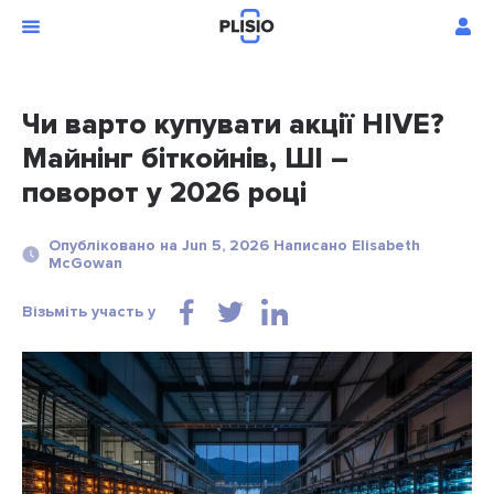
Чи варто купувати акції HIVE?
Майнінг біткойнів, ШІ –
поворот у 2026 році
Опубліковано на Jun 5, 2026 Написано Elisabeth
McGowan
Візьміть участь у