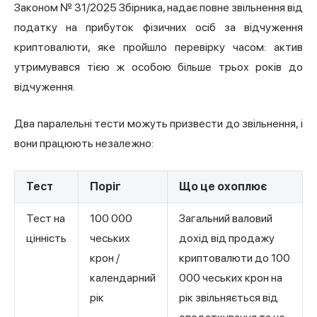
Законом № 31/2025 Збірника, надає повне звільнення від
податку на прибуток фізичних осіб за відчуження
криптовалюти, яке пройшло перевірку часом: актив
утримувався тією ж особою більше трьох років до
відчуження.
Два паралельні тести можуть призвести до звільнення, і
вони працюють незалежно:
Тест
Поріг
Що це охоплює
Тест на
100 000
Загальний валовий
цінність
чеських
дохід від продажу
крон /
криптовалюти до 100
календарний
000 чеських крон на
рік
рік звільняється від