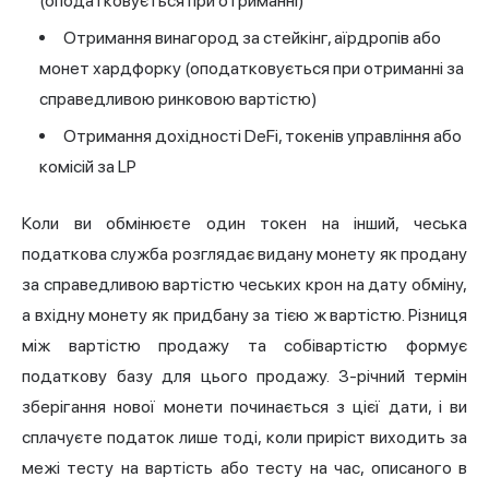
(оподатковується при отриманні)
Отримання винагород за стейкінг, аїрдропів або
монет хардфорку (оподатковується при отриманні за
справедливою ринковою вартістю)
Отримання дохідності DeFi, токенів управління або
комісій за LP
Коли ви обмінюєте один токен на інший, чеська
податкова служба розглядає видану монету як продану
за справедливою вартістю чеських крон на дату обміну,
а вхідну монету як придбану за тією ж вартістю. Різниця
між вартістю продажу та собівартістю формує
податкову базу для цього продажу. 3-річний термін
зберігання нової монети починається з цієї дати, і ви
сплачуєте податок лише тоді, коли приріст виходить за
межі тесту на вартість або тесту на час, описаного в