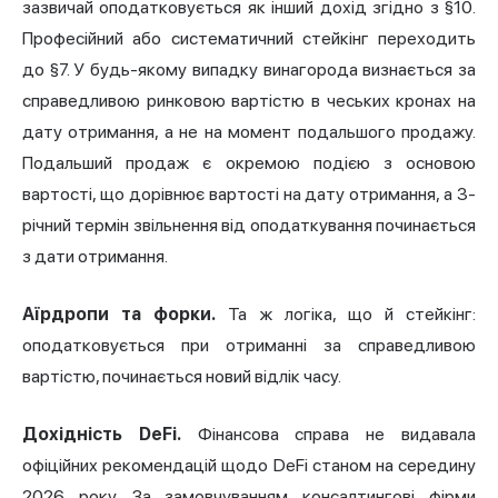
зазвичай оподатковується як інший дохід згідно з §10.
Професійний або систематичний стейкінг переходить
до §7. У будь-якому випадку винагорода визнається за
справедливою ринковою вартістю в чеських кронах на
дату отримання, а не на момент подальшого продажу.
Подальший продаж є окремою подією з основою
вартості, що дорівнює вартості на дату отримання, а 3-
річний термін звільнення від оподаткування починається
з дати отримання.
Аїрдропи та форки.
Та ж логіка, що й стейкінг:
оподатковується при отриманні за справедливою
вартістю, починається новий відлік часу.
Дохідність DeFi.
Фінансова справа не видавала
офіційних рекомендацій щодо DeFi станом на середину
2026 року. За замовчуванням консалтингові фірми