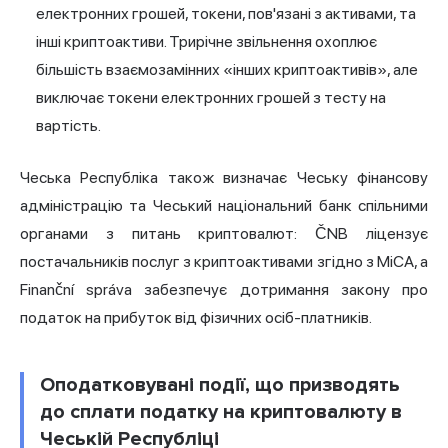
електронних грошей, токени, пов'язані з активами, та
інші криптоактиви. Трирічне звільнення охоплює
більшість взаємозамінних «інших криптоактивів», але
виключає токени електронних грошей з тесту на
вартість.
Чеська Республіка також визначає Чеську фінансову
адміністрацію та Чеський національний банк спільними
органами з питань криптовалют: ČNB ліцензує
постачальників послуг з криптоактивами згідно з MiCA, а
Finanční správa забезпечує дотримання закону про
податок на прибуток від фізичних осіб-платників.
Оподатковувані події, що призводять
до сплати податку на криптовалюту в
Чеській Республіці