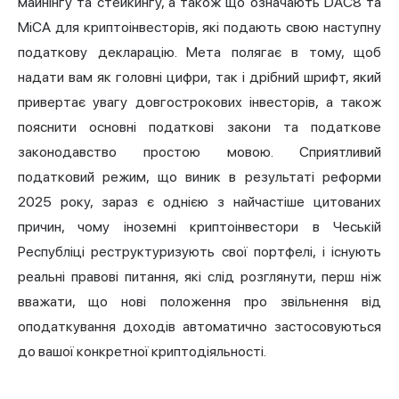
майнінгу та стейкингу, а також що означають DAC8 та
MiCA для криптоінвесторів, які подають свою наступну
податкову декларацію. Мета полягає в тому, щоб
надати вам як головні цифри, так і дрібний шрифт, який
привертає увагу довгострокових інвесторів, а також
пояснити основні податкові закони та податкове
законодавство простою мовою. Сприятливий
податковий режим, що виник в результаті реформи
2025 року, зараз є однією з найчастіше цитованих
причин, чому іноземні криптоінвестори в Чеській
Республіці реструктуризують свої портфелі, і існують
реальні правові питання, які слід розглянути, перш ніж
вважати, що нові положення про звільнення від
оподаткування доходів автоматично застосовуються
до вашої конкретної криптодіяльності.