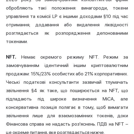
обробляють такі положення: винагороди, токени
управління та комісії LP є іншими доходами §10 під час
отримання; додавання або видалення ліквідності
розглядається як розпорядження депонованими
токенами.
NFT.
Немає окремого режиму NFT. Режим за
замовчуванням ідентичний іншим криптовалютним
продажам: 15%/23% особистих або 21% корпоративних.
Чеські податкові консультанти зазвичай тлумачать
звільнення §4 як таке, що поширюється на NFT, що
підпадають під широке визначення MiCA, але
консервативна позиція полягає в тому, щоб вимагати
звільнення лише для взаємозамінних токенів, доки
Фінансова справа не надасть роз'яснень. ПДВ на NFT –
це окреме питання, яке розглядається нижче.