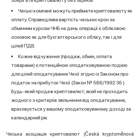
зберігати криптовалюту без ліцензії.
Чеські компанії можуть приймати криптовалюту як
оплату. Справедлива вартість чеських крон за
обмінним курсом ЧНБ на день операції є обліковою
основою як для бухгалтерського обліку, так і для
цілей ПДВ.
Кожне відчуження (продаж, обмін, оплата
товарами) є потенційною оподатковуваною подією
для цілей оподаткування Чехії згідно із Законом про
податок на прибуток Чехії (Закон № 586/1992 Зб.).
Будь-який продаж криптовалют, який не проходить
жодного з критеріїв звільнення від оподаткування,
враховується у вашому оподатковуваному доході за
календарний рік.
Чеська асоціація криптовалют (Česká kryptoměnová