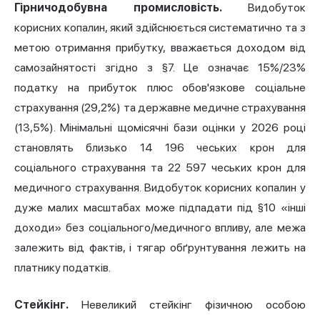
Гірничодобувна промисловість.
Видобуток
корисних копалин, який здійснюється систематично та з
метою отримання прибутку, вважається доходом від
самозайнятості згідно з §7. Це означає 15%/23%
податку на прибуток плюс обов'язкове соціальне
страхування (29,2%) та державне медичне страхування
(13,5%). Мінімальні щомісячні бази оцінки у 2026 році
становлять близько 14 196 чеських крон для
соціального страхування та 22 597 чеських крон для
медичного страхування. Видобуток корисних копалин у
дуже малих масштабах може підпадати під §10 «інші
доходи» без соціального/медичного впливу, але межа
залежить від фактів, і тягар обґрунтування лежить на
платнику податків.
Стейкінг.
Невеликий стейкінг фізичною особою