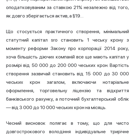
оподатковуваним за ставкою 21% незалежно від того,
як довго зберігається актив, а §19…
Що стосується практичного створення, мінімальний
статутний капітал sro становить 1 чеську крону з
моменту реформи Закону про корпорації 2014 року,
хоча більшість діючих компаній все ще мають капітал у
розмірі від 50 000 до 200 000 чеських крон. Вартість
створення зазвичай становить від 15 000 до 30 000
чеських крон загалом, включаючи нотаріальне
оформлення, торговельну ліцензію та відкриття
банківського рахунку, а поточний бухгалтерський облік
— від 3 000 до 10 000 чеських крон на місяць.
Чесний висновок полягає в тому, що для чисто
довгострокового володіння індивідуальне трирічне