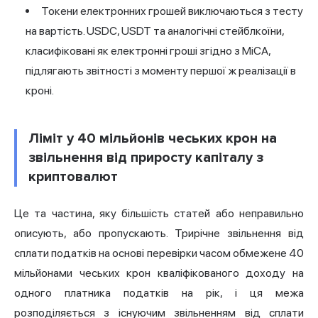
Токени електронних грошей виключаються з тесту
на вартість. USDC, USDT та аналогічні стейблкоїни,
класифіковані як електронні гроші згідно з MiCA,
підлягають звітності з моменту першої ж реалізації в
кроні.
Ліміт у 40 мільйонів чеських крон на
звільнення від приросту капіталу з
криптовалют
Це та частина, яку більшість статей або неправильно
описують, або пропускають. Трирічне звільнення від
сплати податків на основі перевірки часом обмежене 40
мільйонами чеських крон кваліфікованого доходу на
одного платника податків на рік, і ця межа
розподіляється з існуючим звільненням від сплати