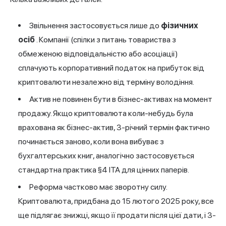
Звільнення застосовується лише до
фізичних
осіб
. Компанії (спілки з питань товариства з
обмеженою відповідальністю або асоціації)
сплачують корпоративний податок на прибуток від
криптовалюти незалежно від терміну володіння.
Актив не повинен бути в бізнес-активах на момент
продажу. Якщо криптовалюта коли-небудь була
врахована як бізнес-актив, 3-річний термін фактично
починається заново, коли вона вибуває з
бухгалтерських книг, аналогічно застосовується
стандартна практика §4 ITA для цінних паперів.
Реформа частково має зворотну силу.
Криптовалюта, придбана до 15 лютого 2025 року, все
ще підлягає знижці, якщо її продати після цієї дати, і 3-