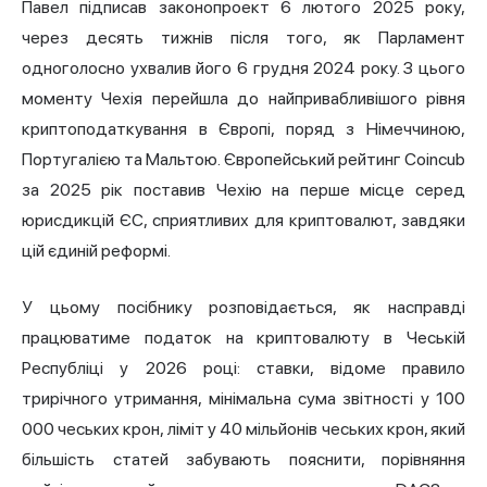
Павел підписав законопроект 6 лютого 2025 року,
через десять тижнів після того, як Парламент
одноголосно ухвалив його 6 грудня 2024 року. З цього
моменту Чехія перейшла до найпривабливішого рівня
криптоподаткування в Європі, поряд з Німеччиною,
Португалією та Мальтою. Європейський рейтинг Coincub
за 2025 рік поставив Чехію на перше місце серед
юрисдикцій ЄС, сприятливих для криптовалют, завдяки
цій єдиній реформі.
У цьому посібнику розповідається, як насправді
працюватиме
податок на криптовалюту
в Чеській
Республіці у 2026 році: ставки, відоме правило
трирічного утримання, мінімальна сума звітності у 100
000 чеських крон, ліміт у 40 мільйонів чеських крон, який
більшість статей забувають пояснити, порівняння