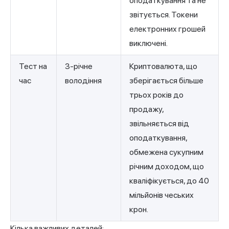
оподаткування та не
звітується. Токени
електронних грошей
виключені.
Тест на
3-річне
Криптовалюта, що
час
володіння
зберігається більше
трьох років до
продажу,
звільняється від
оподаткування,
обмежена сукупним
річним доходом, що
кваліфікується, до 40
мільйонів чеських
крон.
Кілька важливих деталей: