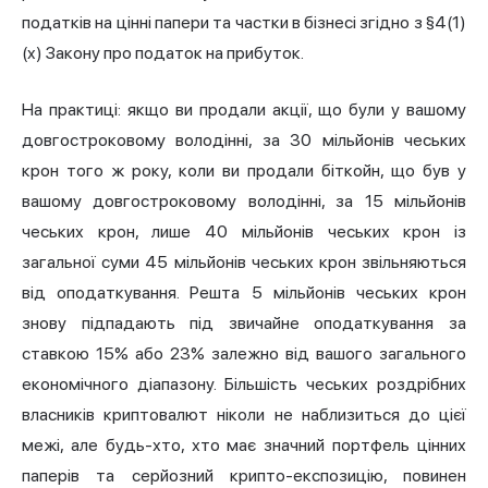
податків на цінні папери та частки в бізнесі згідно з §4(1)
(x) Закону про податок на прибуток.
На практиці: якщо ви продали акції, що були у вашому
довгостроковому володінні, за 30 мільйонів чеських
крон того ж року, коли ви продали біткойн, що був у
вашому довгостроковому володінні, за 15 мільйонів
чеських крон, лише 40 мільйонів чеських крон із
загальної суми 45 мільйонів чеських крон звільняються
від оподаткування. Решта 5 мільйонів чеських крон
знову підпадають під звичайне оподаткування за
ставкою 15% або 23% залежно від вашого загального
економічного діапазону. Більшість чеських роздрібних
власників криптовалют ніколи не наблизиться до цієї
межі, але будь-хто, хто має значний портфель цінних
паперів та серйозний крипто-експозицію, повинен