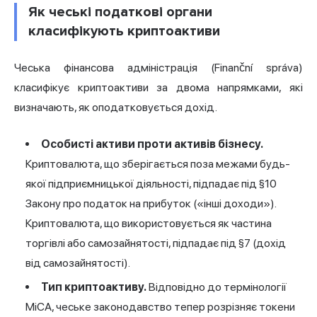
Як чеські податкові органи
класифікують криптоактиви
Чеська фінансова адміністрація (Finanční správa)
класифікує криптоактиви за двома напрямками, які
визначають, як оподатковується дохід.
Особисті активи проти активів бізнесу.
Криптовалюта, що зберігається поза межами будь-
якої підприємницької діяльності, підпадає під §10
Закону про податок на прибуток («інші доходи»).
Криптовалюта, що використовується як частина
торгівлі або самозайнятості, підпадає під §7 (дохід
від самозайнятості).
Тип криптоактиву.
Відповідно до термінології
MiCA, чеське законодавство тепер розрізняє токени