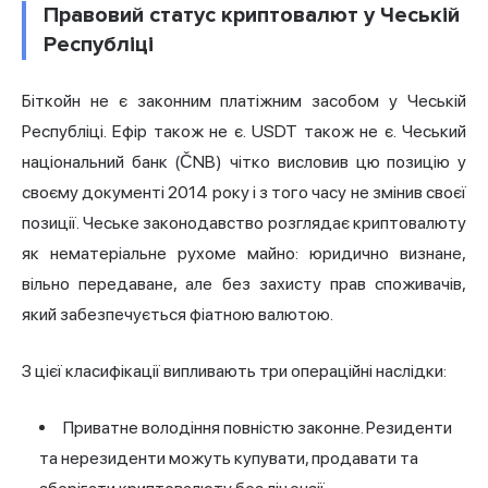
Правовий статус криптовалют у Чеській
Республіці
Біткойн не є законним платіжним засобом у Чеській
Республіці. Ефір також не є. USDT також не є. Чеський
національний банк (ČNB) чітко висловив цю позицію у
своєму документі 2014 року і з того часу не змінив своєї
позиції. Чеське законодавство розглядає криптовалюту
як нематеріальне рухоме майно: юридично визнане,
вільно передаване, але без захисту прав споживачів,
який забезпечується фіатною валютою.
З цієї класифікації випливають три операційні наслідки:
Приватне володіння повністю законне. Резиденти
та нерезиденти можуть купувати, продавати та