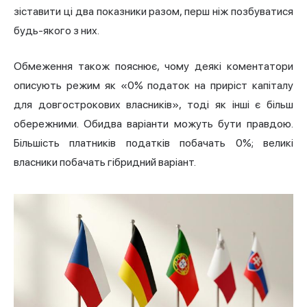
зіставити ці два показники разом, перш ніж позбуватися
будь-якого з них.
Обмеження також пояснює, чому деякі коментатори
описують режим як «0% податок на приріст капіталу
для довгострокових власників», тоді як інші є більш
обережними. Обидва варіанти можуть бути правдою.
Більшість платників податків побачать 0%; великі
власники побачать гібридний варіант.