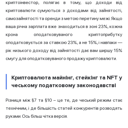
криптоінвестор, полягає в тому, що доходи від
криптовалюти сумуються з доходами від зайнятості,
самозайнятості та оренди з метою перетину межі. Якщо
ваша річна зарплата вже знаходиться в зоні 23%, кожна
крона оподатковуваного криптоприбутку
оподатковується за ставкою 23%, а не 15%, і навпаки —
рік низького доходу від зайнятості дає вам ширшу 15%
смугу для оподатковуваного продажу криптовалюти.
Криптовалюта майнінг, стейкінг та NFT у
чеському податковому законодавстві
Різниця між §7 та §10 – це те, де чеський режим стає
технічним, і де більшість статей конкурентів розводять
руками. Ось більш чітка версія.