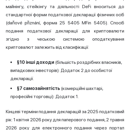
майнінгу, стейкінгу та діяльності DeFi вноситься до
стандартної форми податкової декларації фізичних осіб
(daňové přiznání, форма 25 5405 MFin 5405). Спосіб
подання податкової декларації для криптовалюти
згідно з чеською системою
оподаткування
криптовалют
залежить від класифікації:
§10 інші доходи
(більшість роздрібних власників,
випадкових інвесторів): Додаток 2 до особистої
декларації.
§7 самозайнятість
(комерційні шахтарі,
професійні торговці): Додаток 1.
Кінцеві терміни подання декларацій за 2025 податковий
рік: 1 квітня 2026 року для паперового подання, 2 травня
2026 року для електронного подання через портал