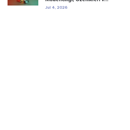
Düzenleyici R...
Jul 4, 2026