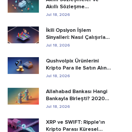
Akıllı Sözleşme
Geliştirme Hizmetle...
Jul 18, 2026
İkili Opsiyon İşlem
Sinyalleri: Nasıl Çalışırlar
ve Riskle...
Jul 18, 2026
Qushvolpix Ürünlerini
Kripto Para ile Satın Alın:
Bitcoin, Öd...
Jul 18, 2026
Allahabad Bankası Hangi
Bankayla Birleşti? 2020
Yılı Haberinin...
Jul 18, 2026
XRP ve SWIFT: Ripple’ın
Kripto Parası Küresel