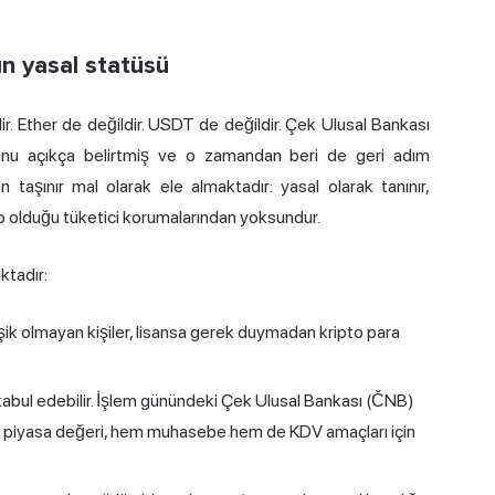
ın yasal statüsü
r. Ether de değildir. USDT de değildir. Çek Ulusal Bankası
unu açıkça belirtmiş ve o zamandan beri de geri adım
 taşınır mal olarak ele almaktadır: yasal olarak tanınır,
hip olduğu tüketici korumalarından yoksundur.
ktadır:
şik olmayan kişiler, lisansa gerek duymadan kripto para
 kabul edebilir. İşlem günündeki Çek Ulusal Bankası (ČNB)
 piyasa değeri, hem muhasebe hem de KDV amaçları için