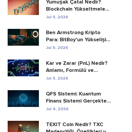
Yumuşak Çatal Nedir?
Blockchain Yükseltmeleri
Açıklanıyor
Jul 5, 2026
Ben Armstrong Kripto
Para: BitBoy’un Yükselişi
ve Düşüşü
Jul 5, 2026
Kar ve Zarar (PnL) Nedir?
Anlamı, Formülü ve
Hesaplama Yöntemi
Jul 5, 2026
QFS Sistemi: Kuantum
Finans Sistemi Gerçekte
Nedir (2026)
Jul 4, 2026
TEXIT Coin Nedir? TXC
Madenciliği, Özellikleri ve