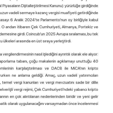
iyasaların Dijitalleştirilmesi Kanunu) yürürlüğe girdiğinde
in uzun vadeli sermaye kazanç vergisi muafiyeti getirdiğinde
sayı 6 Aralık 2024'te Parlamento'nun oy birliğiyle kabul
 O andan itibaren Çek Cumhuriyeti, Almanya, Portekiz ve
 kademesine girdi. Coincub'un 2025 Avrupa sıralaması, bu tek
ülkeleri arasında en üst sıraya yerleştirdi.
rgilendirmesinin nasıl işlediğini ayrıntılı olarak ele alıyor:
k raporlama tabanı, çoğu makalenin açıklamayı unuttuğu 40
emlerinin karşılaştırılması ve DAC8 ile MiCA'nın kripto
rurken ne anlama geldiği. Amaç, uzun vadeli yatırımcıları
 temel vergi kanunları ve vergi mevzuatını sade bir dille
verişli vergi rejimi, Çek Cumhuriyeti'ndeki yabancı kripto
arının en çok alıntılanan nedenlerinden biridir ve yeni gelir
otomatik olarak uygulanacağını varsaymadan önce incelenmesi