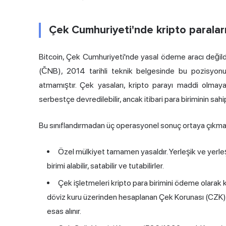
Çek Cumhuriyeti'nde kripto paralar
Bitcoin, Çek Cumhuriyeti'nde yasal ödeme aracı değildi
(ČNB), 2014 tarihli teknik belgesinde bu pozisyon
atmamıştır. Çek yasaları, kripto parayı maddi olmayan
serbestçe devredilebilir, ancak itibari para biriminin sa
Bu sınıflandırmadan üç operasyonel sonuç ortaya çıkma
Özel mülkiyet tamamen yasaldır. Yerleşik ve yerle
birimi alabilir, satabilir ve tutabilirler.
Çek işletmeleri kripto para birimini ödeme olarak
döviz kuru üzerinden hesaplanan Çek Korunası (CZK)
esas alınır.