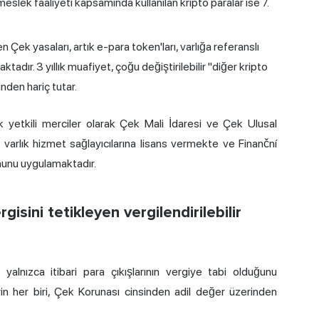
eslek faaliyeti kapsamında kullanılan kripto paralar ise 7.
 Çek yasaları, artık e-para token'ları, varlığa referanslı
tadır. 3 yıllık muafiyet, çoğu değiştirilebilir "diğer kripto
inden hariç tutar.
k yetkili merciler olarak Çek Mali İdaresi ve Çek Ulusal
varlık hizmet sağlayıcılarına lisans vermekte ve Finanční
nununu uygulamaktadır.
isini tetikleyen vergilendirilebilir
yalnızca itibari para çıkışlarının vergiye tabi olduğunu
in her biri, Çek Korunası cinsinden adil değer üzerinden