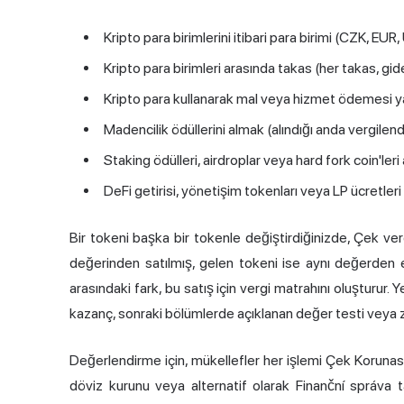
Kripto para birimlerini itibari para birimi (CZK, EU
Kripto para birimleri arasında takas (her takas, gid
Kripto para kullanarak mal veya hizmet ödemesi 
Madencilik ödüllerini almak (alındığı anda vergilendir
Staking ödülleri, airdroplar veya hard fork coin'leri
DeFi getirisi, yönetişim tokenları veya LP ücretler
Bir tokeni başka bir tokenle değiştirdiğinizde, Çek ver
değerinden satılmış, gelen tokeni ise aynı değerden ed
arasındaki fark, bu satış için vergi matrahını oluşturur. Y
kazanç, sonraki bölümlerde açıklanan değer testi veya z
Değerlendirme için, mükellefler her işlemi Çek Korun
döviz kurunu veya alternatif olarak Finanční správa tara