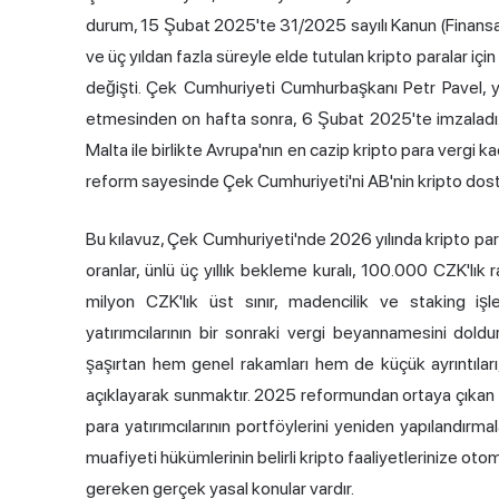
durum, 15 Şubat 2025'te 31/2025 sayılı Kanun (Finansal P
ve üç yıldan fazla süreyle elde tutulan kripto paralar iç
değişti. Çek Cumhuriyeti Cumhurbaşkanı Petr Pavel, ya
etmesinden on hafta sonra, 6 Şubat 2025'te imzaladı.
Malta ile birlikte Avrupa'nın en cazip kripto para vergi
reform sayesinde Çek Cumhuriyeti'ni AB'nin kripto dostu 
Bu kılavuz, Çek Cumhuriyeti'nde 2026 yılında kripto para ve
oranlar, ünlü üç yıllık bekleme kuralı, 100.000 CZK'lı
milyon CZK'lık üst sınır, madencilik ve staking işl
yatırımcılarının bir sonraki vergi beyannamesini doldu
şaşırtan hem genel rakamları hem de küçük ayrıntıları,
açıklayarak sunmaktır. 2025 reformundan ortaya çıkan el
para yatırımcılarının portföylerini yeniden yapılandırmal
muafiyeti hükümlerinin belirli kripto faaliyetlerinize 
gereken gerçek yasal konular vardır.