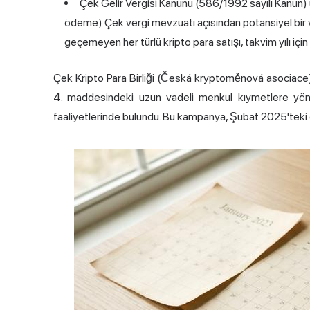
Çek Gelir Vergisi Kanunu (586/1992 sayılı Kanun) uy
ödeme) Çek vergi mevzuatı açısından potansiyel bir verg
geçemeyen her türlü kripto para satışı, takvim yılı için ve
Çek Kripto Para Birliği (Česká kryptoměnová asociace)
4. maddesindeki uzun vadeli menkul kıymetlere yöneli
faaliyetlerinde bulundu. Bu kampanya, Şubat 2025'teki d