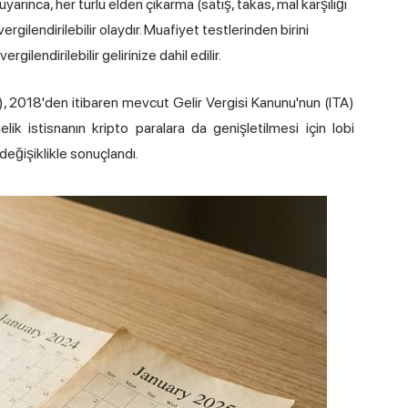
arınca, her türlü elden çıkarma (satış, takas, mal karşılığı
ilendirilebilir olaydır. Muafiyet testlerinden birini
rgilendirilebilir gelirinize dahil edilir.
, 2018'den itibaren mevcut Gelir Vergisi Kanunu'nun (ITA)
k istisnanın kripto paralara da genişletilmesi için lobi
eğişiklikle sonuçlandı.