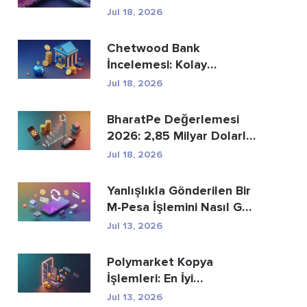
Ödemelerin Yer...
Jul 18, 2026
Chetwood Bank
İncelemesi: Kolay
Tasarruf ve Güvenli
Jul 18, 2026
Bankacılık
BharatPe Değerlemesi
2026: 2,85 Milyar Dolarlık
Fintech Unicorn ...
Jul 18, 2026
Yanlışlıkla Gönderilen Bir
M-Pesa İşlemini Nasıl Geri
Alabi...
Jul 13, 2026
Polymarket Kopya
İşlemleri: En İyi
Cüzdanları Güvenli Bir Ş...
Jul 13, 2026