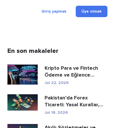
Giriş yapmak
Üye olmak
En son makaleler
Kripto Para ve Fintech
Ödeme ve Eğlence
Sektörünü Nasıl Yeni...
Jul 22, 2026
Pakistan’da Forex
Ticareti: Yasal Kurallar,
Aracı Kurumlar, Tic...
Jul 18, 2026
Akıllı Sözleşmeler ve