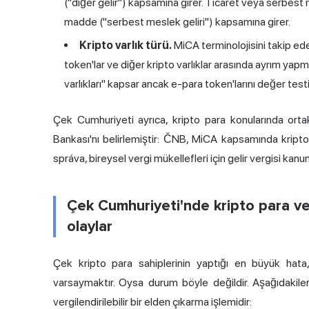
("diğer gelir") kapsamına girer. Ticaret veya serbest m
madde ("serbest meslek geliri") kapsamına girer.
Kripto varlık türü.
MiCA terminolojisini takip eden
token'lar ve diğer kripto varlıklar arasında ayrım yapmak
varlıkları" kapsar ancak e-para token'larını değer test
Çek Cumhuriyeti ayrıca, kripto para konularında orta
Bankası'nı belirlemiştir: ČNB, MiCA kapsamında kripto 
správa, bireysel vergi mükellefleri için gelir vergisi ka
Çek Cumhuriyeti'nde kripto para verg
olaylar
Çek kripto para sahiplerinin yaptığı en büyük hata, 
varsaymaktır. Oysa durum böyle değildir. Aşağıdakiler
vergilendirilebilir bir elden çıkarma işlemidir: