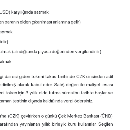
R, USD) karşılığında satmak.
en paranın elden çıkarılması anlamına gelir)
yapmak.
ilir)
 almak (alındığı anda piyasa değerinden vergilendirilir)
i almak
gi dairesi giden tokeni takas tarihinde CZK cinsinden adil
inilmiş olarak kabul eder. Satış değeri ile maliyet esası
eni token için 3 yıllık elde tutma süresi bu tarihte başlar ve
aman testinin dışında kaldığında vergi ödersiniz.
ası'na (CZK) çevirirken o günkü Çek Merkez Bankası (ČNB)
fından yayınlanan yıllık birleşik kuru kullanırlar. Seçilen