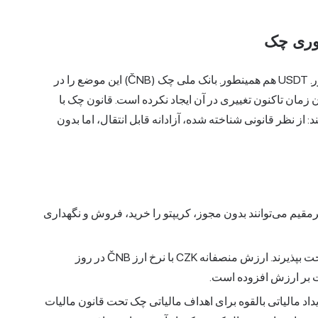
هوری چک
بیت کوین در جمهوری چک پول قانونی نیست. اتر هم همینطور. USDT هم همینطور. بانک ملی چک (ČNB) این موضع را در
نی بیان کرد و از آن زمان تاکنون تغییری در آن ایجاد نکرده است. قانون چک با
 از نظر قانونی شناخته شده، آزادانه قابل انتقال، اما بدون
مقیم می‌توانند بدون مجوز، کریپتو را خرید، فروش و نگهداری
کسب‌وکارهای چک می‌توانند رمزارز را به عنوان پرداخت بپذیرند. ارزش منصفانه CZK با نرخ ارز ČNB در روز
ت بر ارزش افزوده است.
اد مالیاتی بالقوه برای اهداف مالیاتی چک تحت قانون مالیات