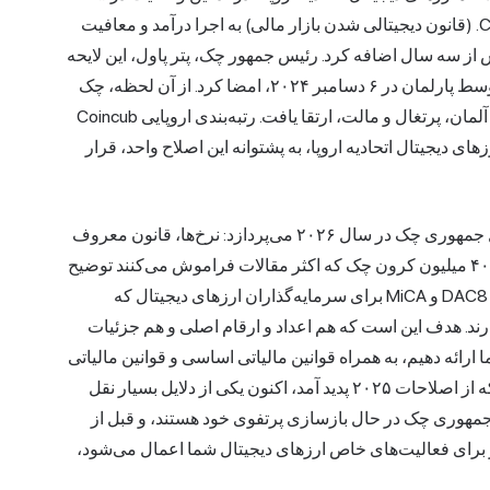
فوریه ۲۰۲۵ تغییر کرد، زمانی که قانون شماره ۳۱/۲۰۲۵ Coll. (قانون دیجیتالی شدن بازار مالی) به اجرا درآمد و معافیت
 از سه سال اضافه کرد. رئیس جمهور چک، پتر پاول، این لایحه
را در ۶ فوریه ۲۰۲۵، ده هفته پس از تصویب آن به اتفاق آرا توسط پارلمان در ۶ دسامبر ۲۰۲۴، امضا کرد. از آن لحظه، چک
در اروپا، در کنار آلمان، پرتغال و مالت، ارتقا یافت. رتبه‌بندی اروپایی Coincub
ا ارزهای دیجیتال اتحادیه اروپا، به پشتوانه این اصلاح واحد، قرار
این راهنما به بررسی نحوه‌ی عملکرد مالیات ارزهای دیجیتال جمهوری چک در سال ۲۰۲۶ می‌پردازد: نرخ‌ها، قانون معروف
نگهداری سه ساله، کف گزارش ۱۰۰۰۰۰ کرون چک، سقف ۴۰ میلیون کرون چک که اکثر مقالات فراموش می‌کنند توضیح
دهند، نحوه‌ی برخورد با استخراج در مقابل استیکینگ، و اینکه DAC8 و MiCA برای سرمایه‌گذاران ارزهای دیجیتال که
ارند. هدف این است که هم اعداد و ارقام اصلی و هم جزئیات
رائه دهیم، به همراه قوانین مالیاتی اساسی و قوانین مالیاتی
که به زبان ساده توضیح داده شده‌اند. رژیم مالیاتی مطلوبی که از اصلاحات ۲۰۲۵ پدید آمد، اکنون یکی از دلایل بسیار نقل
جمهوری چک در حال بازسازی پرتفوی خود هستند، و قبل از
 برای فعالیت‌های خاص ارزهای دیجیتال شما اعمال می‌شود،