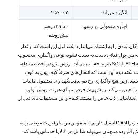
انگیزه میراث
۰.۵–۱.۵٪
اجاره معمولی در رسید
۰ تا ۳۹ درصد
پیش‌رونده
ن عادی را به اشتباه می‌اندازد. نکته اول این است که از نظر
مانی که هیچ پول فیاتی دست به دست نشود، نوعی واگذاری محسوب
می‌شود. معامله USDT با USDC نیز به حساب می‌آید. معامله ETH با SOL نیز به حساب می‌آید. ارزش پزو در لحظه مبادله،
ت. نکته دوم این است که انتقال‌های صرفاً کیف پول به کیف
د، زیرا هیچ واگذاری رخ نمی‌دهد. نگهداری مشمول مالیات
را تعیین می‌کند. روش پیش‌فرض مبنای هزینه، روش اولین
نکه مالیات‌دهنده، شناسایی لات خاص را مستند کند - و این مستندات باید قبل از
مالیات بر ارزش افزوده شامل خود دارایی دیجیتال نمی‌شود، زیرا DIAN انتقال دارایی ناملموس بین طرفین خصوصی را به
ش افزوده همچنان می‌تواند شامل هر کالا یا خدماتی باشد که