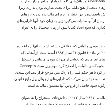
تضمین عمومی برای ارزش ندارند. Superintendencia Financiera (SFC) بر بانک‌های کلمبیا و بازار اوراق بهادار نظارت
کرد که بازارهای ارزهای دیجیتال هیچ دلیلی برای تحت نظارت بودن ندارند، زیرا
زمان امور مالیاتی، بخش باقیمانده را در اختیار دارد. برای مالیات دادن به ارزهای
مان از آنها مالیات می‌گیرد زیرا به زبان خود، آنها دارایی‌های
اری که سود ایجاد کند یا سود ارزهای دیجیتال را به عنوان
.
 مودی مالیاتی که اختلافی داشته باشد، به آنها ارجاع داده
خواهد شد. حکم پایه‌ای Oficio 020436 مورخ ۲ آگوست ۲۰۱۷ در ماده ۶ قانون ۳۱ سال ۱۹۹۲ آمده است: از آنجایی که
ایی‌های غیرمادی که بخشی از میراث مودی مالیاتی را تشکیل
می‌دهند، در نظر گرفته شوند. حکم ۰۲۳۲ مورخ فوریه ۲۰۲۱ نحوه کسر مالیات را اصلاح کرد. مهم‌ترین سند، Concepto
ورخ ۱۷ اکتبر ۲۰۲۳ است. DIAN آن را صادر کرد تا هر حکم قبلی را در یک متن مرجع قرار دهد. این سندی
 به وضوح بیان می‌کند که دارایی‌های دیجیتال پول رایج قانونی
 هرگونه سود حاصل از فروش آنها مشمول مالیات است.
استخراج و سپرده‌گذاری کمی در یک طرف قرار دارند. نظر مالیاتی ۲۸۴۷ سال ۲۰۲۲، پاداش‌های استخراج را به عنوان
با ارزش منصفانه بازار به پزوی کلمبیا، مشمول مالیات