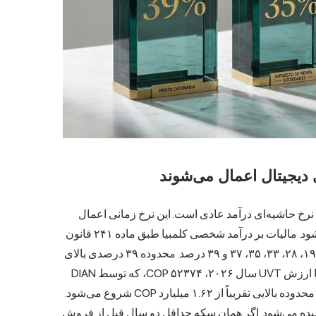
ی دیجیتال اعمال می‌شوند
، نرخ حاشیه‌ای درآمد عادی است. این نرخ زمانی اعمال
می‌شود که کریپتو پس از نگهداری کمتر از دو سال فروخته شود. مالیات بر درآمد شخصی کلمبیا طبق ماده ۲۴۱ قانون
مالیات بر درآمد، تصاعدی است. این محدوده‌ها عبارتند از ۰، ۱۹، ۲۸، ۳۳، ۳۵، ۳۷ و ۳۹ درصد. محدوده ۳۹ درصدی بالای
۳۱۰۰۰ UVT درآمد مشمول مالیات سالانه شروع می‌شود. با ارزش UVT سال ۲۰۲۶، ۵۲۳۷۴ COP، که توسط DIAN
Resolución ۰۰۰۲۳۸ در ۱۵ دسامبر ۲۰۲۵ تعیین شده است، محدوده بالایی تقریباً از ۱.۶۲ میلیارد COP شروع می‌شود.
 دوم، نرخ بلندمدت است که ganancia ocasional نامیده می‌شود. اگر همان سکه حداقل دو سال قبل از فروش