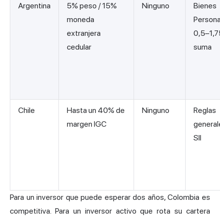
Argentina
5% peso / 15%
Ninguno
Bienes
moneda
Persona
extranjera
0,5–1,
cedular
suma
Chile
Hasta un 40% de
Ninguno
Reglas
margen IGC
general
SII
Para un inversor que puede esperar dos años, Colombia es
competitiva. Para un inversor activo que rota su cartera