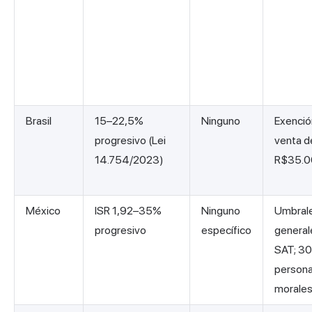
Brasil
15–22,5%
Ninguno
Exenció
progresivo (Lei
venta d
14.754/2023)
R$35.0
México
ISR 1,92–35%
Ninguno
Umbral
progresivo
específico
general
SAT; 3
person
morale