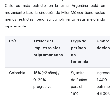
Chile es más estricto en la cima. Argentina está en
movimiento bajo la dirección de Milei. México tiene reglas
menos estrictas, pero su cumplimiento está mejorando
rápidamente.
País
Titular del
regla del
Umbral
impuesto a las
período
declar
criptomonedas
de
tenencia
Colombia
15% (≥2 años) /
Sí, límite
Ingreso
0–39%
de 2 años
1.400 
progresivo
para el
patrimo
15%.
4.500 