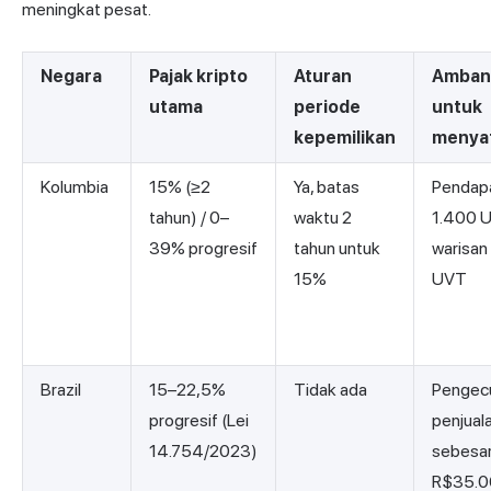
meningkat pesat.
Negara
Pajak kripto
Aturan
Amban
utama
periode
untuk
kepemilikan
menya
Kolumbia
15% (≥2
Ya, batas
Pendap
tahun) / 0–
waktu 2
1.400 
39% progresif
tahun untuk
warisan
15%
UVT
Brazil
15–22,5%
Tidak ada
Pengecu
progresif (Lei
penjual
14.754/2023)
sebesa
R$35.0