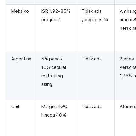
Meksiko
ISR 1,92–35%
Tidak ada
Ambang
progresif
yang spesifik
umum S
persona
Argentina
5% peso /
Tidak ada
Bienes
15% cedular
Persona
mata uang
1,75% 
asing
Chili
Marginal IGC
Tidak ada
Aturan 
hingga 40%