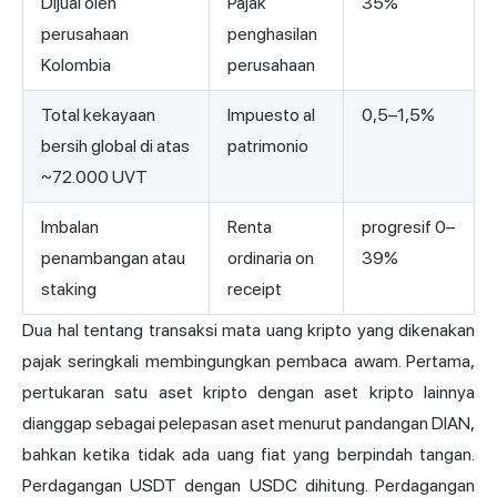
Dijual oleh
Pajak
35%
perusahaan
penghasilan
Kolombia
perusahaan
Total kekayaan
Impuesto al
0,5–1,5%
bersih global di atas
patrimonio
~72.000 UVT
Imbalan
Renta
progresif 0–
penambangan atau
ordinaria on
39%
staking
receipt
Dua hal tentang transaksi mata uang kripto yang dikenakan
pajak seringkali membingungkan pembaca awam. Pertama,
pertukaran satu aset kripto dengan aset kripto lainnya
dianggap sebagai pelepasan aset menurut pandangan DIAN,
bahkan ketika tidak ada uang fiat yang berpindah tangan.
Perdagangan USDT dengan USDC dihitung. Perdagangan