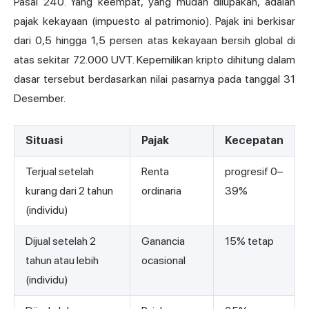
Pasal 240. Yang keempat, yang mudah dilupakan, adalah
pajak kekayaan (impuesto al patrimonio). Pajak ini berkisar
dari 0,5 hingga 1,5 persen atas kekayaan bersih global di
atas sekitar 72.000 UVT. Kepemilikan kripto dihitung dalam
dasar tersebut berdasarkan nilai pasarnya pada tanggal 31
Desember.
Situasi
Pajak
Kecepatan
Terjual setelah
Renta
progresif 0–
kurang dari 2 tahun
ordinaria
39%
(individu)
Dijual setelah 2
Ganancia
15% tetap
tahun atau lebih
ocasional
(individu)