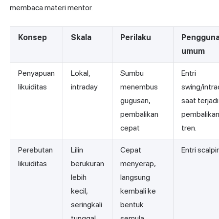
membaca materi mentor.
Konsep
Skala
Perilaku
Penggun
umum
Penyapuan
Lokal,
Sumbu
Entri
likuiditas
intraday
menembus
swing/intr
gugusan,
saat terjadi
pembalikan
pembalika
cepat
tren.
Perebutan
Lilin
Cepat
Entri scalpi
likuiditas
berukuran
menyerap,
lebih
langsung
kecil,
kembali ke
seringkali
bentuk
tunggal.
semula