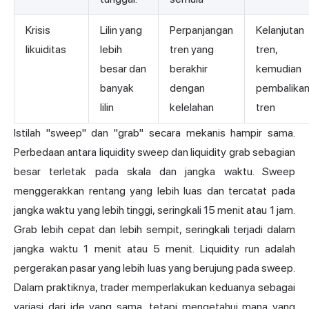
Krisis
Lilin yang
Perpanjangan
Kelanjutan
likuiditas
lebih
tren yang
tren,
besar dan
berakhir
kemudian
banyak
dengan
pembalika
lilin
kelelahan
tren
Istilah "sweep" dan "grab" secara mekanis hampir sama.
Perbedaan antara liquidity sweep dan liquidity grab sebagian
besar terletak pada skala dan jangka waktu. Sweep
menggerakkan rentang yang lebih luas dan tercatat pada
jangka waktu yang lebih tinggi, seringkali 15 menit atau 1 jam.
Grab lebih cepat dan lebih sempit, seringkali terjadi dalam
jangka waktu 1 menit atau 5 menit. Liquidity run adalah
pergerakan pasar yang lebih luas yang berujung pada sweep.
Dalam praktiknya, trader memperlakukan keduanya sebagai
variasi dari ide yang sama, tetapi mengetahui mana yang