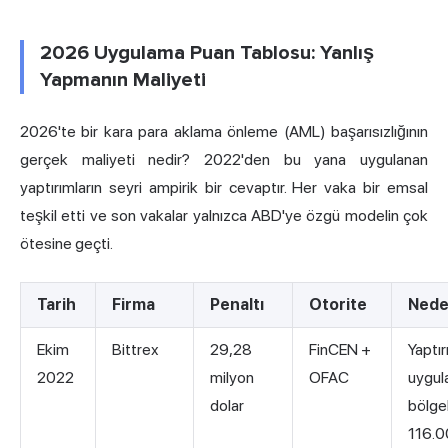
2026 Uygulama Puan Tablosu: Yanlış
Yapmanın Maliyeti
2026'te bir kara para aklama önleme (AML) başarısızlığının
gerçek maliyeti nedir? 2022'den bu yana uygulanan
yaptırımların seyri ampirik bir cevaptır. Her vaka bir emsal
teşkil etti ve son vakalar yalnızca ABD'ye özgü modelin çok
ötesine geçti.
Tarih
Firma
Penaltı
Otorite
Ned
Ekim
Bittrex
29,28
FinCEN +
Yaptı
2022
milyon
OFAC
uygul
dolar
bölge
116.0