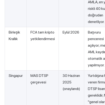
AMLA, en 
riskli 40 k
doğrudan
denetliyor.
Birleşik
FCA tam kripto
Eylül 2026
Başvuru
Krallık
yetkilendirmesi
penceresi
açılıyor; m
AML kaydı
otomatik a
yapılmıyor.
Singapur
MAS DTSP
30 Haziran
Yurtdışına
çerçevesi
2025
veren firma
(onaylandı)
DTSP lisan
gereklidir;
"genel ola