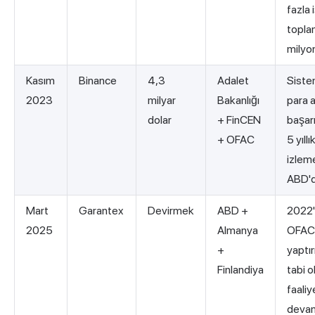
fazla 
topla
milyon
Kasım
Binance
4,3
Adalet
Siste
2023
milyar
Bakanlığı
para 
dolar
+ FinCEN
başarıs
+ OFAC
5 yıll
izleme
ABD'd
Mart
Garantex
Devirmek
ABD +
2022'
2025
Almanya
OFAC
+
yaptır
Finlandiya
tabi o
faaliy
devam