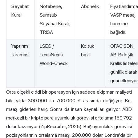
Seyahat
Notabene,
Abonelik
Fiyatlandırma
Kuralı
Sumsub
VASP mesaj
Seyahat Kuralı,
hacmine
TRISA
bağlıdır.
Yaptırım
LSEG /
Koltuk
OFAC SDN,
taraması
LexisNexis
bazlı
AB, Birleşik
World-Check
Krallık listeler
günlük olarak
güncelleniyor
Orta ölçekli ciddi bir operasyon için sadece ekipman maliyeti
bile yılda 300.000 ila 700.000 € arasında değişiyor. Bu,
maaş giderleri hariç. Sonra da insan kaynakları geliyor. ABD
merkezli bir kripto para uyumluluk görevlisi ortalama 159.792
dolar kazanıyor (ZipRecruiter, 2025). Baş uyumluluk görevlisi
pozisyonlarının ortalama maaşı 200.000 dolar. Londra'da bir