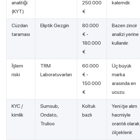
analitiği
250.000
kalemdir.
(KYT)
€
Cüzdan
Eliptik Gezgin
80.000
Bazen zincir
taraması
€ -
analizi yerine
180.000
kullanılır.
€
İşlem
TRM
60.000
Üç büyük
riski
Laboratuvarları
€ -
marka
150.000
arasında en
€
ucuzu.
KYC /
Sumsub,
Koltuk
Yeni işe alım
kimlik
Ondato,
bazlı
hacmiyle
Trulioo
orantılı olarak
ölçeklenir.