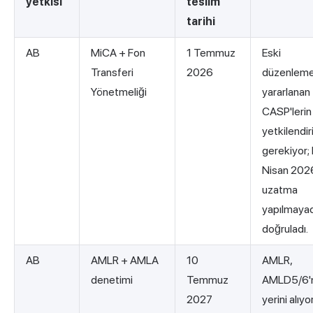
yetkisi
teslim
tarihi
AB
MiCA + Fon
1 Temmuz
Eski
Transferi
2026
düzenleme
Yönetmeliği
yararlanan
CASP'lerin
yetkilendir
gerekiyor;
Nisan 202
uzatma
yapılmayac
doğruladı.
AB
AMLR + AMLA
10
AMLR,
denetimi
Temmuz
AMLD5/6'n
2027
yerini alıyor