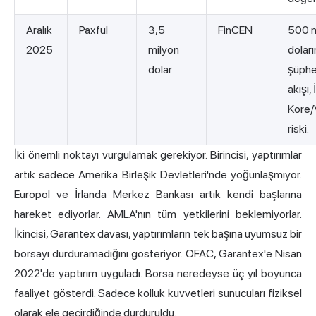
Aralık
Paxful
3,5
FinCEN
500 m
2025
milyon
dolar
dolar
şüphe
akışı,
Kore/
riski.
İki önemli noktayı vurgulamak gerekiyor. Birincisi, yaptırımlar
artık sadece Amerika Birleşik Devletleri'nde yoğunlaşmıyor.
Europol ve İrlanda Merkez Bankası artık kendi başlarına
hareket ediyorlar. AMLA'nın tüm yetkilerini beklemiyorlar.
İkincisi, Garantex davası, yaptırımların tek başına uyumsuz bir
borsayı durduramadığını gösteriyor. OFAC, Garantex'e Nisan
2022'de yaptırım uyguladı. Borsa neredeyse üç yıl boyunca
faaliyet gösterdi. Sadece kolluk kuvvetleri sunucuları fiziksel
olarak ele geçirdiğinde durduruldu.