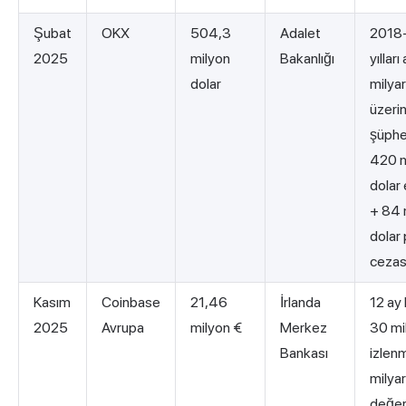
Şubat
OKX
504,3
Adalet
2018
2025
milyon
Bakanlığı
yıllar
dolar
milyar
üzeri
şüphel
420 m
dolar
+ 84 
dolar
cezas
Kasım
Coinbase
21,46
İrlanda
12 ay
2025
Avrupa
milyon €
Merkez
30 mi
Bankası
izlen
milyar
değer