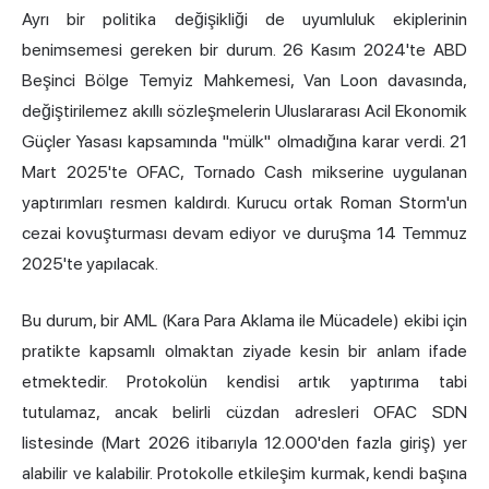
Ayrı bir politika değişikliği de uyumluluk ekiplerinin
benimsemesi gereken bir durum. 26 Kasım 2024'te ABD
Beşinci Bölge Temyiz Mahkemesi, Van Loon davasında,
değiştirilemez akıllı sözleşmelerin Uluslararası Acil Ekonomik
Güçler Yasası kapsamında "mülk" olmadığına karar verdi. 21
Mart 2025'te OFAC, Tornado Cash mikserine uygulanan
yaptırımları resmen kaldırdı. Kurucu ortak Roman Storm'un
cezai kovuşturması devam ediyor ve duruşma 14 Temmuz
2025'te yapılacak.
Bu durum, bir AML (Kara Para Aklama ile Mücadele) ekibi için
pratikte kapsamlı olmaktan ziyade kesin bir anlam ifade
etmektedir. Protokolün kendisi artık yaptırıma tabi
tutulamaz, ancak belirli cüzdan adresleri OFAC SDN
listesinde (Mart 2026 itibarıyla 12.000'den fazla giriş) yer
alabilir ve kalabilir. Protokolle etkileşim kurmak, kendi başına