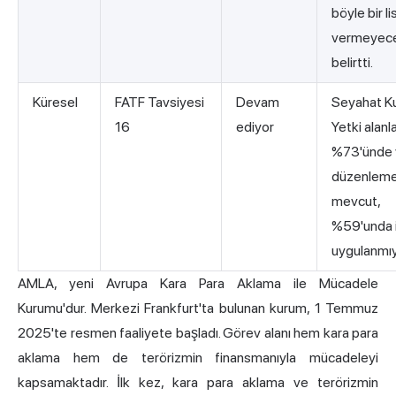
böyle bir l
vermeyece
belirtti.
Küresel
FATF Tavsiyesi
Devam
Seyahat Kur
16
ediyor
Yetki alanla
%73'ünde 
düzenlem
mevcut,
%59'unda 
uygulanmıy
AMLA, yeni Avrupa Kara Para Aklama ile Mücadele
Kurumu'dur. Merkezi Frankfurt'ta bulunan kurum, 1 Temmuz
2025'te resmen faaliyete başladı. Görev alanı hem kara para
aklama hem de terörizmin finansmanıyla mücadeleyi
kapsamaktadır. İlk kez, kara para aklama ve terörizmin