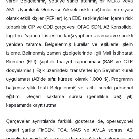
vardır. Belgelenmiş yetkiye sahip atanmış bir MLRO veya
AML Uyumluluk Görevlisi. Yüksek riskli müşteriler ve siyasi
olarak etkili kişiler (PEP'ler) için EDD tetikleyicileri içeren risk
tabanlı bir CIP ve CDD çerçevesi. OFAC SDN, AB Konsolide,
İngiltere Yaptırım Listesi'ne karşı yaptırım taraması ve sürekli
yeniden tarama. Belgelenmiş kurallar ve eşiklerle işlem
izleme. Belirlenmiş zaman çizelgelerinde ilgili Mali İstihbarat
Birimi'ne (FIU) şüpheli faaliyet raporlaması (SAR ve CTR
dosyalaması). Eşik üzerindeki transferler için Seyahat Kuralı
uygulaması (AB'de sıfır, küresel olarak 1.000 $). Programın
bağımsız yıllık testi. Belgelenmiş ve tarihli sürekli personel
eğitimi. Geçerli saklama süresi (genellikle beş yıl)
kapsamında kayıt tutma.
Çerçeveler ayrıntılarda farklılık gösterse de, operasyonel
asgari şartlar FinCEN, FCA, MAS ve AMLA sonrası AB
genelinde aynıdır. Kara para aklama karşıtı düzenlemeler ve