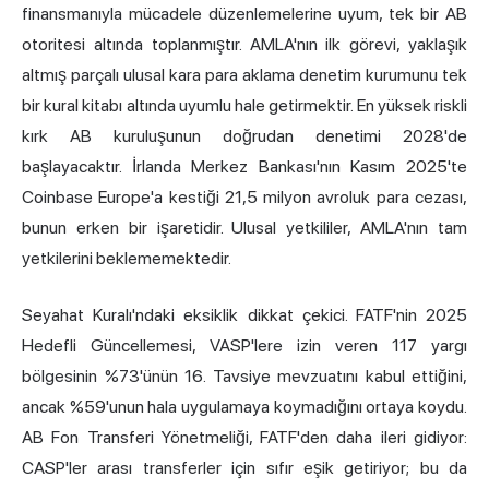
finansmanıyla mücadele düzenlemelerine uyum, tek bir AB
otoritesi altında toplanmıştır. AMLA'nın ilk görevi, yaklaşık
altmış parçalı ulusal kara para aklama denetim kurumunu tek
bir kural kitabı altında uyumlu hale getirmektir. En yüksek riskli
kırk AB kuruluşunun doğrudan denetimi 2028'de
başlayacaktır. İrlanda Merkez Bankası'nın Kasım 2025'te
Coinbase Europe'a kestiği 21,5 milyon avroluk para cezası,
bunun erken bir işaretidir. Ulusal yetkililer, AMLA'nın tam
yetkilerini beklememektedir.
Seyahat Kuralı'ndaki eksiklik dikkat çekici. FATF'nin 2025
Hedefli Güncellemesi, VASP'lere izin veren 117 yargı
bölgesinin %73'ünün 16. Tavsiye mevzuatını kabul ettiğini,
ancak %59'unun hala uygulamaya koymadığını ortaya koydu.
AB Fon Transferi Yönetmeliği, FATF'den daha ileri gidiyor:
CASP'ler arası transferler için sıfır eşik getiriyor; bu da