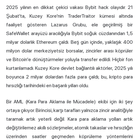
2025 yılının en dikkat çekici vakası Bybit hack olayıdır. 21
Şubat'ta, Kuzey Kore'nin TraderTraitor kümesi altında
faaliyet gösteren Lazarus Grubu, ele geçirilmiş bir
SafeWallet arayüzü aracılığıyla Bybit soğuk cüzdanından 1,5
milyar dolarlık Ethereum çaldı. Beş gün içinde, yaklaşık 400
milyon dolar merkeziyetsiz borsalar, zincirler arası köprüler
ve Bitcoin'e dönüştürmeler yoluyla transfer edildi. Hiçbir fon
kurtarılamadı. Kuzey Kore devlet bağlantılı aktörler, 2025 yılı
boyunca 2 milyar dolardan fazla para çaldı; bu, kripto para
hırsızlığı tarihindeki en başarılı yılları oldu.
Bir AML (Kara Para Aklama ile Mücadele) ekibi için iki şey
ortaya çıkıyor. Birincisi, karşı tarafları yalnızca zincir analitiğiyle
taramak artık yeterli değil. Kara para aklama yolları artık
değiştirilemez akıllı sözleşmeler, atomik takaslar ve hırsızlığın
üzerinden saatler geçmeden köprüleme yöntemlerini