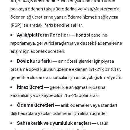
%1,5-%3,5 arasındadır. Bunun büyük kısmı, kartı veren
bankaya ödenen takas ücretlerine ve Visa/Mastercard'a
ödenen ağ ücretlerine yansır; ödeme hizmeti sağlayıcısı
(PSP) ise aradaki farkı kendine saklar.
Aylık/platform ücretleri
— kontrol paneline,
raporlamaya, geliştirici araçlarına ve destek kademelerine
erişim için abonelik ücretleri.
Döviz kuru farkı
— sınır ötesi işlemler için piyasa
ortalama döviz kurunun üzerine eklenen %1-2'lik bir tutar;
genellikle uluslararası satıcılar için en büyük gizli maliyettir.
İtiraz ücreti
— genellikle anlaşmazlık başına,
kazanılsın ya da kaybedilsin, 15-25 dolar arası.
Ödeme ücretleri
— anlık ödemeler veya standart
dışı hesaplara yapılan ödemeler için alınan ücretler.
Sahtekarlık ve uyumluluk araçları
— üstün