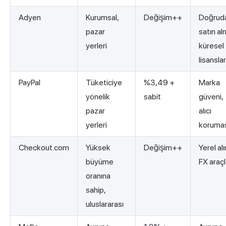
Adyen
Kurumsal,
Değişim++
Doğrud
pazar
satın al
yerleri
küresel
lisanslar
PayPal
Tüketiciye
%3,49 +
Marka
yönelik
sabit
güveni,
pazar
alıcı
yerleri
koruma
Checkout.com
Yüksek
Değişim++
Yerel al
büyüme
FX araçl
oranına
sahip,
uluslararası