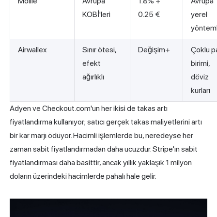
Mollie
Avrupa
1.8% +
Avrupa
KOBİ'leri
0.25 €
yerel
yönteml
Airwallex
Sınır ötesi,
Değişim+
Çoklu p
efekt
birimi,
ağırlıklı
döviz
kurları
Adyen ve Checkout.com'un her ikisi de takas artı
fiyatlandırma kullanıyor; satıcı gerçek takas maliyetlerini artı
bir kar marjı ödüyor. Hacimli işlemlerde bu, neredeyse her
zaman sabit fiyatlandırmadan daha ucuzdur. Stripe'ın sabit
fiyatlandırması daha basittir, ancak yıllık yaklaşık 1 milyon
doların üzerindeki hacimlerde pahalı hale gelir.