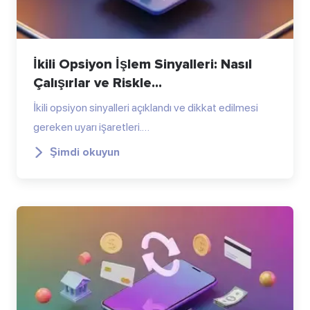
İkili Opsiyon İşlem Sinyalleri: Nasıl
Çalışırlar ve Riskle...
İkili opsiyon sinyalleri açıklandı ve dikkat edilmesi
gereken uyarı işaretleri.…
Şimdi okuyun