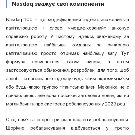
Nasdaq зважує свої компоненти
Nasdaq 100 – це модифікований індекс, зважений за
капіталізацією, і слово «модифікований» виконує
справжню роботу. У чистому індексі, зваженому за
капіталізацією, найбільша компанія за ринковою
капіталізацією просто отримає найбільшу вагу. Тут
формула починається таким чином, а потім
застосовуються обмеження, розроблені для того, щоб
запобігти поглинанню індексу будь-яким окремим ім'ям
або будь-якою групою гігантських імен. Механіка не є
привабливою, але вона пояснює заголовки новин, які ви
могли бачити про екстрене ребалансування у 2023 році.
Слід пам’ятати про три різні варіанти ребалансування.
Щорічне ребалансування відбувається у третю