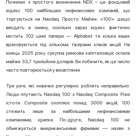
Почнемо з простого визначення. NDX – це фондовий
індекс 100 найбільших нефінансових компаній, що
торгуються на Nasdaq. Просто. Майже. «100» дещо
вводить в оману, оскільки зараз індекс фактично
містить 102 цінні папери — Alphabet та кілька інших
враховуються під кількома тікерами класів акцій. На
кінець 2025 року сукупна ринкова капіталізація склала
майже 33,7 трильйона доларів. Ви побачите, як це число
часто повторюється у висвітленні.
Три речі, які новачки регулярно роблять неправильно.
Люди плутають Nasdaq 100 з Nasdaq Composite. Різні
істоти. Composite охоплює понад 3000 акцій; 100
стежить лише за найбільшими нефінансовими
компаніями, крапка. По-друге, Nasdaq 100 не
обмежується американськими фірмами — назви з