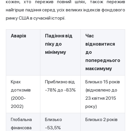
кожен, хто пережив повний шлях, також пережив
найгірше падіння серед усіх великих індексів
фондового
ринку
США в сучасній історії.
Аварія
Падіння від
Час
піку до
відновитися
мінімуму
до
попереднього
максимуму
Крах
Приблизно від
Близько 15 років
доткомів
-78% до -83%
(відновлено до
(2000-
23 квітня 2015
2002)
року)
Глобальна
Близько
Близько 2 років
фінансова
-53,5%