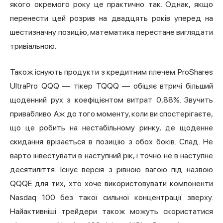
якого окремого року це практично так. Однак, якщо
перенести цей розрив на двадцять років уперед на
шестизначну позицію, математика перестане виглядати
тривіальною.
Також існують продукти з кредитним плечем. ProShares
UltraPro QQQ — тікер TQQQ — обіцяє втричі більший
щоденний рух з коефіцієнтом витрат 0,88%. Звучить
привабливо. Аж до того моменту, коли ви спостерігаєте,
що це робить на нестабільному ринку, де щоденне
скидання врізається в позицію з обох боків. Спад. Не
варто інвестувати в наступний рік, і точно не в наступне
десятиліття. Існує версія з рівною вагою під назвою
QQQE для тих, хто хоче використовувати компоненти
Nasdaq 100 без такої сильної концентрації зверху.
Найактивніші трейдери також можуть скористатися