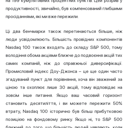
на 199 кумулятивних процентних пунктів. Цей розрив у
продуктивності, звичайно, був компенсований глибшими
просіданнями, які ми вже пережили.
Ці два бенчмарки також перетинаються більше, ніж
люди усвідомлюють. Більшість провідних компонентів
Nasdaq 100 також входять до складу S&P 500, тому
володіння обома акціями ближче до подвоєння акцій тих
самих компаній, ніж до справжньої диверсифікації.
Промисловий індекс Доу-Джонса – це ще один часто
згадуваний пункт для порівняння, хоча він зважений за
ціною та охоплює лише 30 акцій, тому відповідає на
зовсім інше питання. Якщо ваш часовий горизонт
становить десятиліття, і ви можете пережити 50%
втрату, Nasdaq 100 історично був більш прибутковою
позицією на фондовому ринку. Якщо ні, то S&P 500
ближчий до того, що більшість людей уявляють, коли