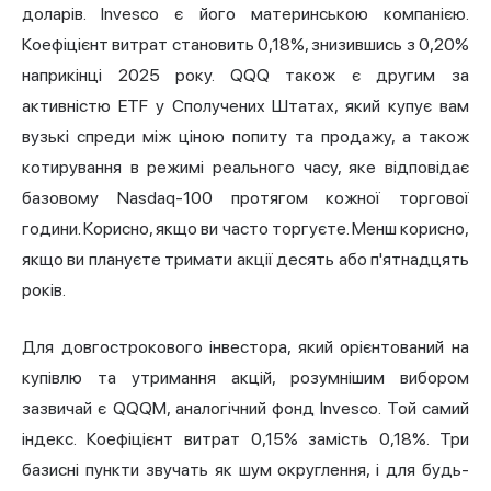
доларів. Invesco є його материнською компанією.
Коефіцієнт витрат становить 0,18%, знизившись з 0,20%
наприкінці 2025 року. QQQ також є другим за
активністю ETF у Сполучених Штатах, який купує вам
вузькі спреди між ціною попиту та продажу, а також
котирування в режимі реального часу, яке відповідає
базовому Nasdaq-100 протягом кожної торгової
години. Корисно, якщо ви часто торгуєте. Менш корисно,
якщо ви плануєте тримати акції десять або п'ятнадцять
років.
Для довгострокового інвестора, який орієнтований на
купівлю та утримання акцій, розумнішим вибором
зазвичай є QQQM, аналогічний фонд Invesco. Той самий
індекс. Коефіцієнт витрат 0,15% замість 0,18%. Три
базисні пункти звучать як шум округлення, і для будь-