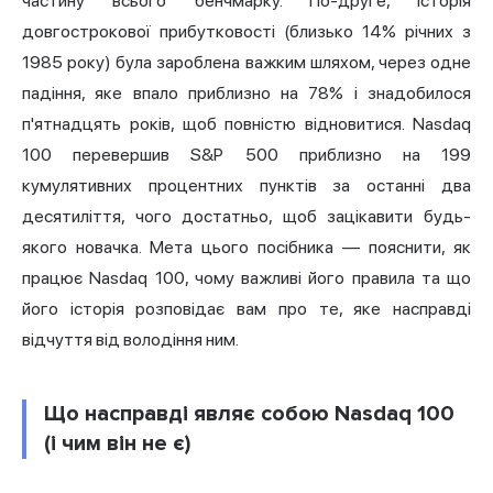
частину всього бенчмарку. По-друге, історія
довгострокової прибутковості (близько 14% річних з
1985 року) була зароблена важким шляхом, через одне
падіння, яке впало приблизно на 78% і знадобилося
п'ятнадцять років, щоб повністю відновитися. Nasdaq
100 перевершив S&P 500 приблизно на 199
кумулятивних процентних пунктів за останні два
десятиліття, чого достатньо, щоб зацікавити будь-
якого новачка. Мета цього посібника — пояснити, як
працює Nasdaq 100, чому важливі його правила та що
його історія розповідає вам про те, яке насправді
відчуття від володіння ним.
Що насправді являє собою Nasdaq 100
(і чим він не є)