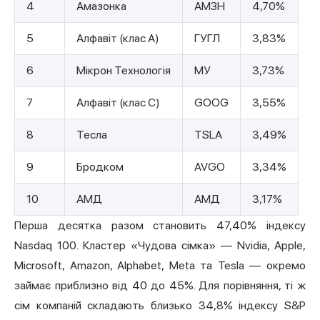
4
Амазонка
АМЗН
4,70%
5
Алфавіт (клас А)
ГУГЛ
3,83%
6
Мікрон Технологія
МУ
3,73%
7
Алфавіт (клас C)
GOOG
3,55%
8
Тесла
TSLA
3,49%
9
Бродком
AVGO
3,34%
10
АМД
АМД
3,17%
Перша десятка разом становить 47,40% індексу
Nasdaq 100. Кластер «Чудова сімка» — Nvidia, Apple,
Microsoft, Amazon, Alphabet, Meta та Tesla — окремо
займає приблизно від 40 до 45%. Для порівняння, ті ж
сім компаній складають близько 34,8% індексу S&P