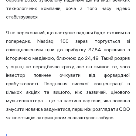
технологічних компаній, хоча з того часу індекс
стабілізувався.
Я не переконаний, що наступне падіння буде схожим на
попереднє. Nasdaq 100 зараз торгується зі
співвідношенням ціни до прибутку 37,84 порівняно з
історичною медіаною, ближчою до 24,49. Такий розрив
у оцінці не передбачає краху, але він змінює те, чого
інвестор повинен очікувати від форвардної
прибутковості. Поєднання високої концентрації в
кількох акціях та вищого, ніж зазвичай, цінового
мультиплікатора – це та частина картини, яка повинна
змусити новачка задуматися, перш ніж розглядати QQQ
як інвестицію за принципом «налаштував і забув».