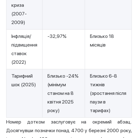
криза
(2007-
2009)
Інфляція/
-32,97%
Близько 18
підвищення
місяців
ставок
(2022)
Тарифний
Близько -24%
Близько 6-8
шок (2025)
(мінімум
тижнів
станом на 8
(зростання після
квітня 2025
паузи в
року)
тарифах)
Номер дотком заслуговує на окремий абзац.
Досягнувши позначки понад 4700 у березні 2000 року,