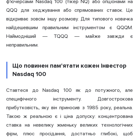
ф'ючерсами Nasdaq 100 (тікер NQ) або опціонами на
QQQ для хеджування або спрямованих ставок. Це
відкриває зовсім іншу розмову. Для типового новачка
найдешевшим правильним інструментом є QQQM.
Наймодніший — TQQQ — майже завжди є
неправильним.
Що повинен пам'ятати кожен інвестор
Nasdaq 100
Ставтеся до Nasdaq 100 як до потужного, але
специфічного інструменту. Довгострокова
прибутковість, яку він приносив з 1985 року, реальна.
Такою ж реальною є і ціна допуску: концентрована
ставка на невелику жменьку великих технологічних
фірм, плюс просідання, достатньо глибокі, щоб