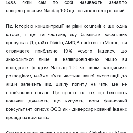
500, який сам по собі називають занадто
концентрованим. Nasdaq 100 ще більш концентрований.
Під історією концентрації на рівні компанії є ще одна
історія, і це та частина, яку більшість висвітлень
пропускає. Додайте Nvidia, AMD, Broadcom та Micron, і ви
отримаєте приблизно 19% усього індексу, що
знаходиться лише в напівпровідниках. Якщо ви
володієте фондом Nasdaq 100 як своїм «акційним»
розподілом, майже п'ята частина вашої експозиції до
акцій залежить від циклу попиту на чіпи. Це не
обов'язково погано. Це просто не те, що більшість
новачків думають, що купують, коли фінансовий
консультант описує QQQ як «диверсифікований індекс
провідних компаній
».
Сектор послуг зв'язку додає до них Alphabet та Meta.