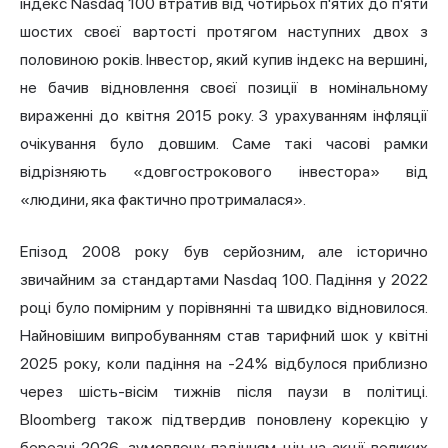
індекс Nasdaq 100 втратив від чотирьох п'ятих до п'яти
шостих своєї вартості протягом наступних двох з
половиною років. Інвестор, який купив індекс на вершині,
не бачив відновлення своєї позиції в номінальному
вираженні до квітня 2015 року. З урахуванням інфляції
очікування було довшим. Саме такі часові рамки
відрізняють «довгострокового інвестора» від
«людини, яка фактично протрималася».
Епізод 2008 року був серйозним, але історично
звичайним за стандартами Nasdaq 100. Падіння у 2022
році було помірним у порівнянні та швидко відновилося.
Найновішим випробуванням став тарифний шок у квітні
2025 року, коли падіння на -24% відбулося приблизно
через шість-вісім тижнів після паузи в політиці.
Bloomberg також підтвердив поновлену корекцію у
березні 2026, зумовлену падінням цін на акції великих