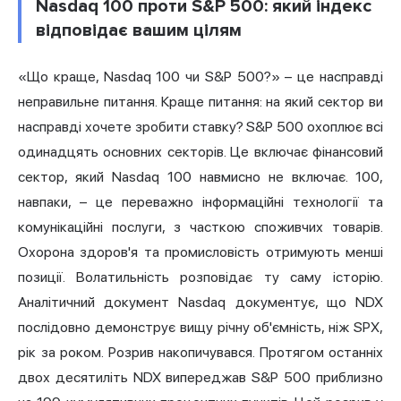
Nasdaq 100 проти S&P 500: який індекс
відповідає вашим цілям
«Що краще, Nasdaq 100 чи S&P 500?» – це насправді
неправильне питання. Краще питання: на який сектор ви
насправді хочете зробити ставку? S&P 500 охоплює всі
одинадцять основних секторів. Це включає фінансовий
сектор, який Nasdaq 100 навмисно не включає. 100,
навпаки, – це переважно інформаційні технології та
комунікаційні послуги, з часткою споживчих товарів.
Охорона здоров'я та промисловість отримують менші
позиції. Волатильність розповідає ту саму історію.
Аналітичний документ Nasdaq документує, що NDX
послідовно демонструє вищу річну об'ємність, ніж SPX,
рік за роком. Розрив накопичувався. Протягом останніх
двох десятиліть NDX випереджав S&P 500 приблизно