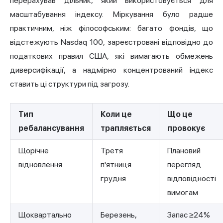
перерахував дільник, який використовується для
масштабування індексу. Міркування було радше
практичним, ніж філософським: багато фондів, що
відстежують Nasdaq 100, зареєстровані відповідно до
податкових правил США, які вимагають обмежень
диверсифікації, а надмірно концентрований індекс
ставить ці структури під загрозу.
Тип
Коли це
Що це
ребалансування
трапляється
провокує
Щорічне
Третя
Плановий
відновлення
п'ятниця
перегляд
грудня
відповідності
вимогам
Щоквартально
Березень,
Запас ≥24%