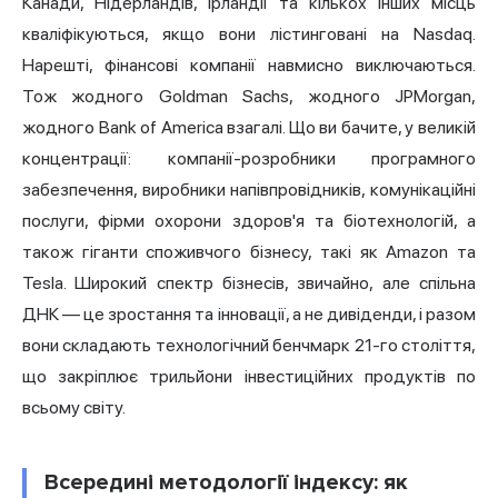
Канади, Нідерландів, Ірландії та кількох інших місць
кваліфікуються, якщо вони лістинговані на Nasdaq.
Нарешті, фінансові компанії навмисно виключаються.
Тож жодного Goldman Sachs, жодного JPMorgan,
жодного Bank of America взагалі. Що ви бачите, у великій
концентрації: компанії-розробники програмного
забезпечення, виробники напівпровідників, комунікаційні
послуги, фірми охорони здоров'я та біотехнологій, а
також гіганти споживчого бізнесу, такі як Amazon та
Tesla. Широкий спектр бізнесів, звичайно, але спільна
ДНК — це зростання та інновації, а не дивіденди, і разом
вони складають технологічний бенчмарк 21-го століття,
що закріплює трильйони інвестиційних продуктів по
всьому світу.
Всередині методології індексу: як