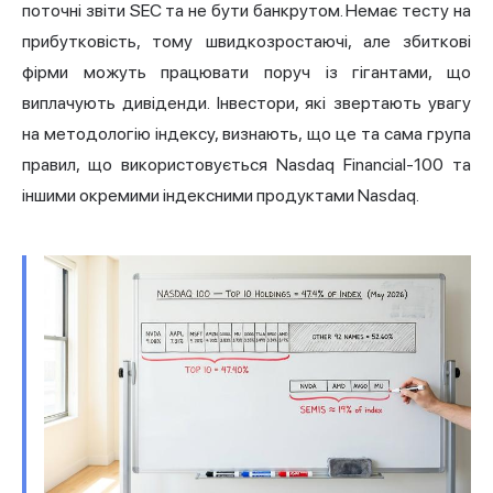
поточні звіти SEC та не бути банкрутом. Немає тесту на
прибутковість, тому швидкозростаючі, але збиткові
фірми можуть працювати поруч із гігантами, що
виплачують дивіденди. Інвестори, які звертають увагу
на методологію індексу, визнають, що це та сама група
правил, що використовується Nasdaq Financial-100 та
іншими окремими індексними продуктами Nasdaq.