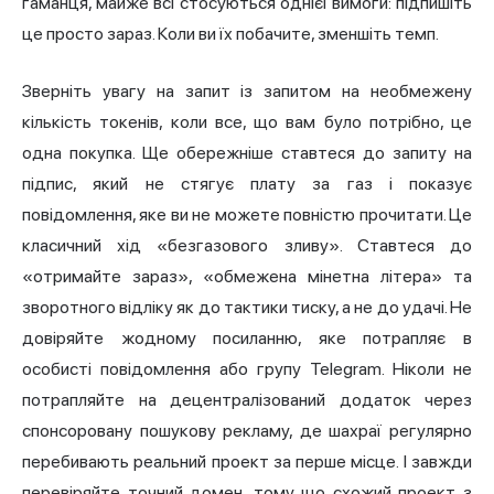
гаманця, майже всі стосуються однієї вимоги: підпишіть
це просто зараз. Коли ви їх побачите, зменшіть темп.
Зверніть увагу на запит із запитом на необмежену
кількість токенів, коли все, що вам було потрібно, це
одна покупка. Ще обережніше ставтеся до запиту на
підпис, який не стягує плату за газ і показує
повідомлення, яке ви не можете повністю прочитати. Це
класичний хід «безгазового зливу». Ставтеся до
«отримайте зараз», «обмежена мінетна літера» та
зворотного відліку як до тактики тиску, а не до удачі. Не
довіряйте жодному посиланню, яке потрапляє в
особисті повідомлення або групу Telegram. Ніколи не
потрапляйте на децентралізований додаток через
спонсоровану пошукову рекламу, де шахраї регулярно
перебивають реальний проект за перше місце. І завжди
перевіряйте точний домен, тому що схожий проект з