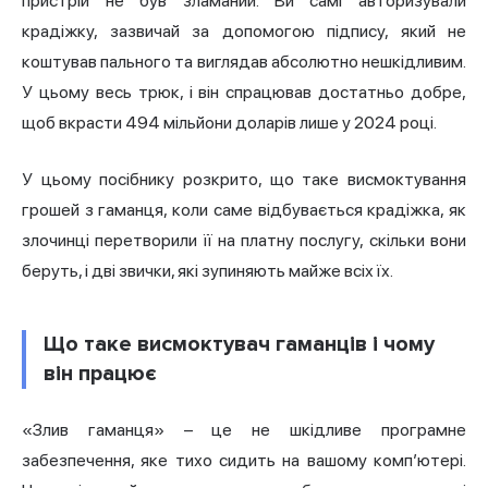
пристрій не був зламаний. Ви самі авторизували
крадіжку, зазвичай за допомогою підпису, який не
коштував пального та виглядав абсолютно нешкідливим.
У цьому весь трюк, і він спрацював достатньо добре,
щоб вкрасти 494 мільйони доларів лише у 2024 році.
У цьому посібнику розкрито, що таке висмоктування
грошей з гаманця, коли саме відбувається крадіжка, як
злочинці перетворили її на платну послугу, скільки вони
беруть, і дві звички, які зупиняють майже всіх їх.
Що таке висмоктувач гаманців і чому
він працює
«Злив гаманця» – це не шкідливе програмне
забезпечення, яке тихо сидить на вашому комп’ютері.