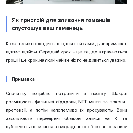
Як пристрій для зливання гаманців
спустошує ваш гаманець
Кожен злив проходить по одній і тій самій дузі: приманка,
підпис, підйом. Середній крок - це те, де втрачаються
гроші, і це крок, на який майже ніхто не дивиться уважно.
Приманка
Спочатку потрібно потрапити в пастку. Шахраї
розміщують фальшиві аїрдропи, NFT-мінти та токени-
претензії, а потім наполегливо їх просувають. Вони
захоплюють перевірені облікові записи на X та
публікують посилання з викраденого облікового запису