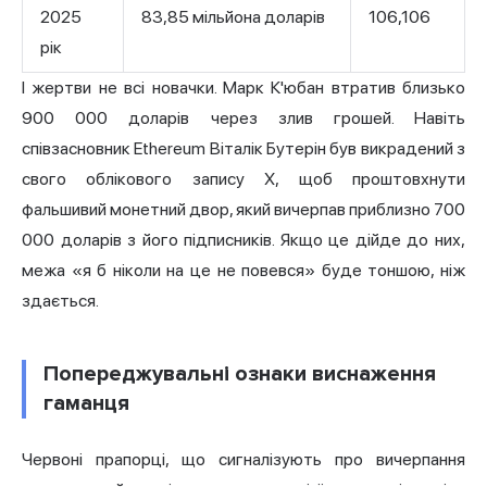
2025
83,85 мільйона доларів
106,106
рік
І жертви не всі новачки. Марк К'юбан втратив близько
900 000 доларів через злив грошей. Навіть
співзасновник Ethereum Віталік Бутерін був викрадений з
свого облікового запису X, щоб проштовхнути
фальшивий монетний двор, який вичерпав приблизно 700
000 доларів з його підписників. Якщо це дійде до них,
межа «я б ніколи на це не повевся» буде тоншою, ніж
здається.
Попереджувальні ознаки виснаження
гаманця
Червоні прапорці, що сигналізують про вичерпання