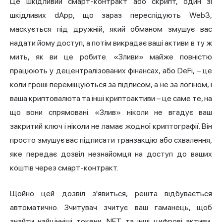
Це шкідливий смарт-контракт або скрипт, один зі
шкідливих dApp, що зараз переслідують Web3,
маскується під дружній, який обманом змушує вас
надати йому доступ, а потім викрадає ваші активи в ту ж
мить, як ви це робите. «Зливи» майже повністю
працюють у децентралізованих фінансах, або DeFi, – це
коли гроші переміщуються за підписом, а не за логіном, і
ваша криптовалюта та інші криптоактиви – це саме те, на
що вони спрямовані. «Злив» ніколи не вгадує ваш
закритий ключ і ніколи не ламає жодної криптографії. Він
просто змушує вас підписати транзакцію або схвалення,
яке передає дозвіл незнайомця на доступ до ваших
коштів через смарт-контракт.
Щойно цей дозвіл з'явиться, решта відбувається
автоматично. Зчитувач зчитує ваш гаманець, щоб
знайти найцінніші токени, NFT та інші цифрові активи,