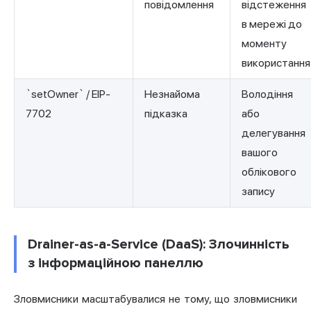
повідомлення
відстеження
в мережі до
моменту
використання
`setOwner` / EIP-
Незнайома
Володіння
7702
підказка
або
делегування
вашого
облікового
запису
Drainer-as-a-Service (DaaS): Злочинність
з інформаційною панеллю
Зловмисники масштабувалися не тому, що зловмисники