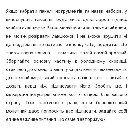
Якщо забрати панелі інструментів та назви наборів, у
вичерпувача гаманців буде лише одна зброя: підпис,
який ви схвалюєте. Він не може взяти ваш закритий ключ,
не може розірвати ланцюжок і не може зрушити ні
цента, доки ви не натиснете кнопку «Підтвердити». Це
також гарна новина — лічильник такий самий простий.
Зберігайте основну частину в холодному сховищі,
ставтеся до кожного запиту «підключити гаманець» як
до незнайомця, який просить ваші ключі, і читайте
дозвіл, перш ніж підписувати його. Зробіть це, і
мільярдна індустрія зіткнеться зі стіною біля вашого
екрану. Тож наступного разу, коли безкоштовний
монетний двор попросить вас підписати, задайте собі
єдине важливе питання: що саме я авторизую?