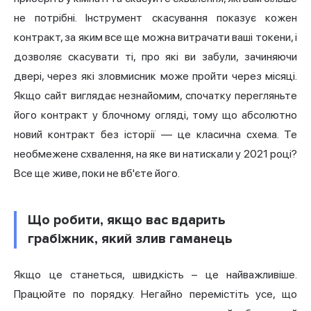
не потрібні. Інструмент скасування показує кожен
контракт, за яким все ще можна витрачати ваші токени, і
дозволяє скасувати ті, про які ви забули, зачиняючи
двері, через які зловмисник може пройти через місяці.
Якщо сайт виглядає незнайомим, спочатку перегляньте
його контракт у блочному огляді, тому що абсолютно
новий контракт без історії — це класична схема. Те
необмежене схвалення, на яке ви натискали у 2021 році?
Все ще живе, поки не вб'єте його.
Що робити, якщо вас вдарить
грабіжник, який злив гаманець
Якщо це станеться, швидкість – це найважливіше.
Працюйте по порядку. Негайно перемістіть усе, що