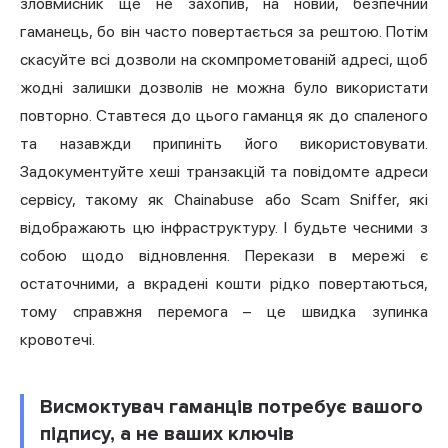
зловмисник ще не захопив, на новий, безпечний
гаманець, бо він часто повертається за рештою. Потім
скасуйте всі дозволи на скомпрометованій адресі, щоб
жодні залишки дозволів не можна було використати
повторно. Ставтеся до цього гаманця як до спаленого
та назавжди припиніть його використовувати.
Задокументуйте хеші транзакцій та повідомте адреси
сервісу, такому як Chainabuse або Scam Sniffer, які
відображають цю інфраструктуру. І будьте чесними з
собою щодо відновлення. Перекази в мережі є
остаточними, а вкрадені кошти рідко повертаються,
тому справжня перемога – це швидка зупинка
кровотечі.
Висмоктувач гаманців потребує вашого
підпису, а не ваших ключів