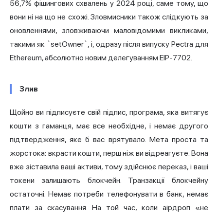
56,7% фішингових схвалень у 2024 році, саме тому, що
вони ні на що не схожі. Зловмисники також слідкують за
оновленнями, зловживаючи маловідомими викликами,
такими як `setOwner`, і, одразу після випуску Pectra для
Ethereum, абсолютно новим делегуванням EIP-7702.
Злив
Щойно ви підписуєте свій підпис, програма, яка витягує
кошти з гаманця, має все необхідне, і немає другого
підтвердження, яке б вас врятувало. Мета проста та
жорстока: вкрасти кошти, перш ніж ви відреагуєте. Вона
вже зіставила ваші активи, тому здійснює переказ, і ваші
токени залишають блокчейн. Транзакції блокчейну
остаточні. Немає потреби телефонувати в банк, немає
плати за скасування. На той час, коли аірдроп «не