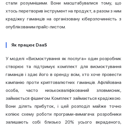
стали розумнішими. Вони масштабувалися тому, що
хтось перетворив інструмент на продукт, а разом з ним
крадіжку гаманців на організовану кіберзлочинність з
опублікованим прайс-листом.
Як працює DaaS
У моделі «Висмоктування як послуга» один розробник
створює та підтримує комплект для висмоктування
гаманців і здає його в оренду всім, хто хоче провести
кампанію проти криптовалютних гаманців. Афілійована
особа, часто низькокваліфікований зловмисник,
займається фішингом. Комплект займається крадіжкою.
Вони ділять прибуток, і цей розподіл майже точно
копіює схему роботи програми-вимагача: розробники
залишають собі близько 20% усього вкраденого,