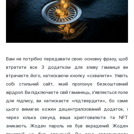
Вам не потрібно передавати свою основну фразу, щоб
втратити все. З додатком для зливу гаманця ви
втрачаєте його, натискаючи кнопку «схвалити». Уявіть
собі стильний сайт, який пропонує безкоштовний
аірдроп. Ви підключаєте свій гаманець, з'являється поле
для підпису, ви натискаєте «підтвердити», бо саме
цього вимагає кожен децентралізований додаток, і
через кілька секунд ваша криптовалюта та NFT
зникають. Жоден пароль не був вкрадений. Жоден