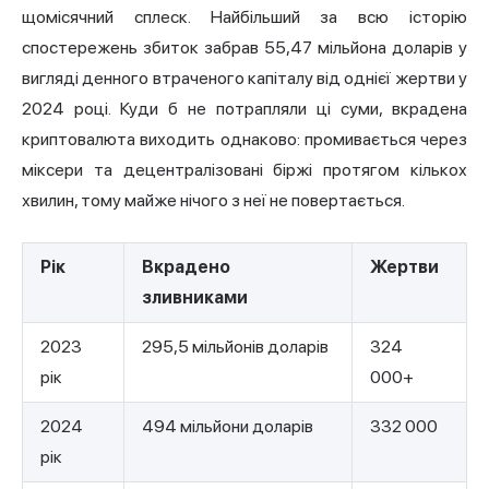
щомісячний сплеск. Найбільший за всю історію
спостережень збиток забрав
55,47 мільйона доларів у
вигляді денного втраченого капіталу
від однієї жертви у
2024 році. Куди б не потрапляли ці суми, вкрадена
криптовалюта виходить однаково: промивається через
міксери та децентралізовані біржі протягом кількох
хвилин, тому майже нічого з неї не повертається.
Рік
Вкрадено
Жертви
зливниками
2023
295,5 мільйонів доларів
324
рік
000+
2024
494 мільйони доларів
332 000
рік