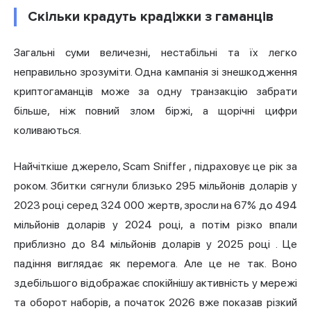
Скільки крадуть крадіжки з гаманців
Загальні суми величезні, нестабільні та їх легко
неправильно зрозуміти. Одна кампанія зі знешкодження
криптогаманців може за одну транзакцію забрати
більше, ніж повний злом біржі, а щорічні цифри
коливаються.
Найчіткіше джерело,
Scam Sniffer
, підраховує це рік за
роком. Збитки сягнули близько 295 мільйонів доларів у
2023 році серед 324 000 жертв, зросли на 67% до 494
мільйонів доларів у 2024 році, а потім
різко впали
приблизно до 84 мільйонів доларів у 2025 році
. Це
падіння виглядає як перемога. Але це не так. Воно
здебільшого відображає спокійнішу активність у мережі
та оборот наборів, а початок 2026 вже показав різкий