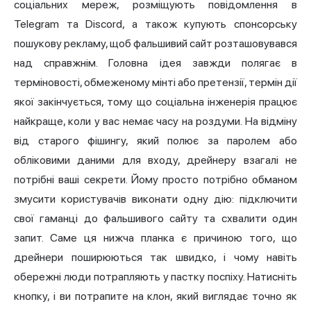
соціальних мереж, розміщують повідомлення в
Telegram
та Discord, а також купують спонсорську
пошукову рекламу, щоб фальшивий сайт розташовувався
над справжнім. Головна ідея завжди полягає в
терміновості, обмеженому мінті або претензії, термін дії
якої закінчується, тому що соціальна інженерія працює
найкраще, коли у вас немає часу на роздуми. На відміну
від старого фішингу, який полює за паролем або
обліковими даними для входу, дрейнеру взагалі не
потрібні ваші секрети. Йому просто потрібно обманом
змусити користувачів виконати одну дію: підключити
свої гаманці до фальшивого сайту та схвалити один
запит. Саме ця нижча планка є причиною того, що
дрейнери поширюються так швидко, і чому навіть
обережні люди потрапляють у пастку поспіху. Натисніть
кнопку, і ви потрапите на клон, який виглядає точно як