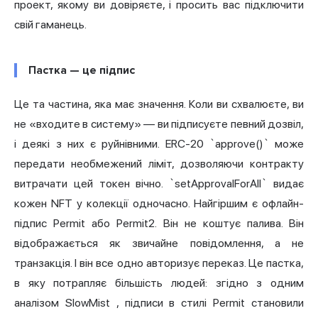
проект, якому ви довіряєте, і просить вас підключити
свій гаманець.
Пастка — це підпис
Це та частина, яка має значення. Коли ви схвалюєте, ви
не «входите в систему» — ви підписуєте певний дозвіл,
і деякі з них є руйнівними. ERC-20 `approve()` може
передати необмежений ліміт, дозволяючи контракту
витрачати цей токен вічно. `setApprovalForAll` видає
кожен NFT у колекції одночасно. Найгіршим є офлайн-
підпис Permit або Permit2. Він не коштує палива. Він
відображається як звичайне повідомлення, а не
транзакція. І він все одно авторизує переказ. Це пастка,
в яку потрапляє більшість людей: згідно з
одним
аналізом SlowMist
, підписи в стилі Permit становили