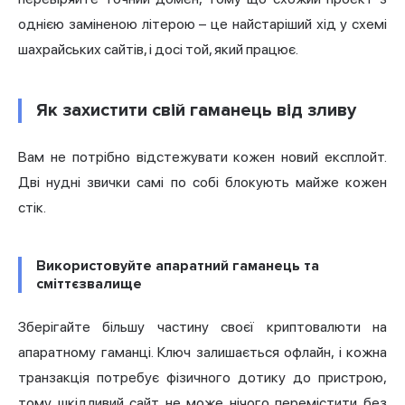
однією заміненою літерою – це найстаріший хід у схемі
шахрайських сайтів, і досі той, який працює.
Як захистити свій гаманець від зливу
Вам не потрібно відстежувати кожен новий експлойт.
Дві нудні звички самі по собі блокують майже кожен
стік.
Використовуйте апаратний гаманець та
сміттєзвалище
Зберігайте більшу частину своєї криптовалюти на
апаратному гаманці. Ключ залишається офлайн, і кожна
транзакція потребує фізичного дотику до пристрою,
тому шкідливий сайт не може нічого перемістити без