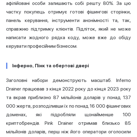
афілійовані особи залишають собі решту 80%. За цю
частку покупець отримує готові фішингові сторінки,
панель керування, інструменти анонімності та, так,
справжню підтримку клієнтів. Підліток, який не може
написати жодного рядка коду, може вже до обіду
керувати професійним бізнесом.
Інферно, Пінк та обертові двері
Заголовні набори демонструють масштаб.
Inferno
Drainer
працював з кінця 2022 року до кінця 2023 року
та вкрав приблизно 87 мільйонів доларів у понад 137
000 жертв, розподіливши їх по понад 16 000 фішингових
доменах, які підробляли щонайменше 100
криптобрендів. Pink Drainer отримав близько 85
мільйонів доларів, перш ніж його оператори оголосили