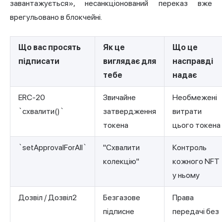
завантажується», несанкціонований переказ вже
врегульовано в блокчейні.
Що вас просять
Як це
Що це
підписати
виглядає для
насправді
тебе
надає
ERC-20
Звичайне
Необмежені
`схвалити()`
затвердження
витрати
токена
цього токена
`setApprovalForAll`
"Схвалити
Контроль
колекцію"
кожного NFT
у ньому
Дозвіл / Дозвіл2
Безгазове
Права
підписне
передачі без