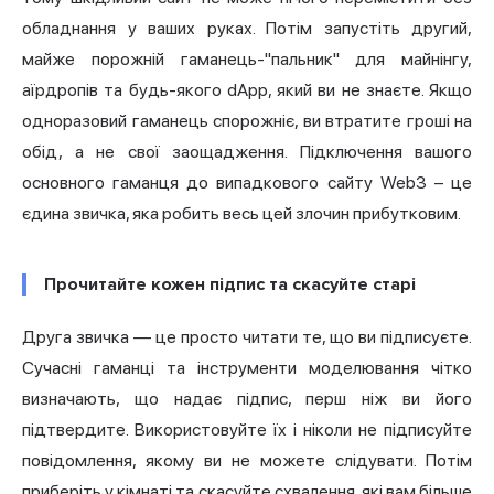
обладнання у ваших руках. Потім запустіть другий,
майже порожній гаманець-"пальник" для майнінгу,
аїрдропів та будь-якого dApp, який ви не знаєте. Якщо
одноразовий гаманець спорожніє, ви втратите гроші на
обід, а не свої заощадження. Підключення вашого
основного гаманця до випадкового сайту Web3 – це
єдина звичка, яка робить весь цей злочин прибутковим.
Прочитайте кожен підпис та скасуйте старі
Друга звичка — це просто читати те, що ви підписуєте.
Сучасні гаманці та інструменти моделювання чітко
визначають, що надає підпис, перш ніж ви його
підтвердите. Використовуйте їх і ніколи не підписуйте
повідомлення, якому ви не можете слідувати. Потім
приберіть у кімнаті та скасуйте схвалення, які вам більше