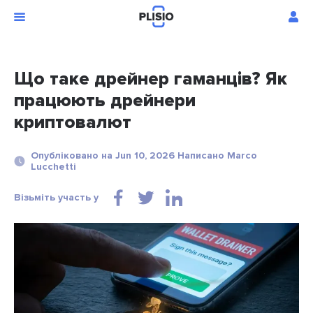
Що таке дрейнер гаманців? Як
працюють дрейнери
криптовалют
Опубліковано на Jun 10, 2026 Написано Marco
Lucchetti
Візьміть участь у