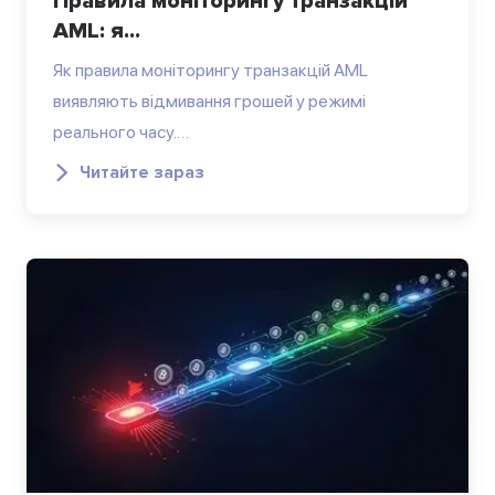
Правила моніторингу транзакцій
AML: я...
Як правила моніторингу транзакцій AML
виявляють відмивання грошей у режимі
реального часу.…
Читайте зараз