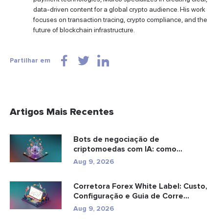
data-driven content for a global crypto audience. His work
focuses on transaction tracing, crypto compliance, and the
future of blockchain infrastructure.
Partilhar em
Artigos Mais Recentes
Bots de negociação de
criptomoedas com IA: como
funcionam e o qu...
Aug 9, 2026
Corretora Forex White Label: Custo,
Configuração e Guia de Corre...
Aug 9, 2026