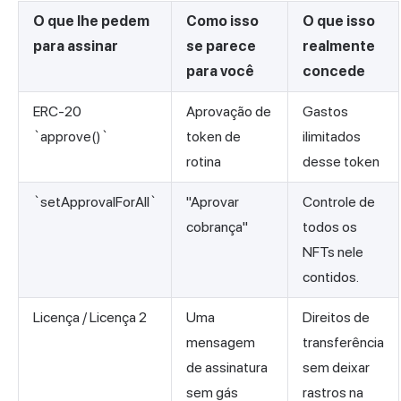
O que lhe pedem
Como isso
O que isso
para assinar
se parece
realmente
para você
concede
ERC-20
Aprovação de
Gastos
`approve()`
token de
ilimitados
rotina
desse token
`setApprovalForAll`
"Aprovar
Controle de
cobrança"
todos os
NFTs nele
contidos.
Licença / Licença 2
Uma
Direitos de
mensagem
transferência
de assinatura
sem deixar
sem gás
rastros na