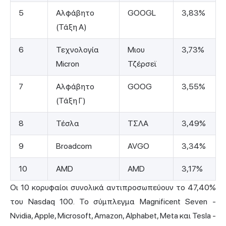
5
Αλφάβητο
GOOGL
3,83%
(Τάξη Α)
6
Τεχνολογία
Μιου
3,73%
Micron
Τζέρσεϊ
7
Αλφάβητο
GOOG
3,55%
(Τάξη Γ)
8
Τέσλα
ΤΣΛΑ
3,49%
9
Broadcom
AVGO
3,34%
10
AMD
AMD
3,17%
Οι 10 κορυφαίοι συνολικά αντιπροσωπεύουν το 47,40%
του Nasdaq 100. Το σύμπλεγμα Magnificent Seven -
Nvidia, Apple, Microsoft, Amazon, Alphabet, Meta και Tesla -