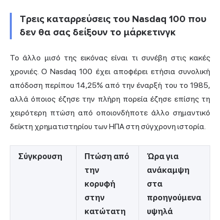
Τρεις καταρρεύσεις του Nasdaq 100 που
δεν θα σας δείξουν το μάρκετινγκ
Το άλλο μισό της εικόνας είναι τι συνέβη στις κακές
χρονιές. Ο Nasdaq 100 έχει αποφέρει ετήσια συνολική
απόδοση περίπου 14,25% από την έναρξή του το 1985,
αλλά όποιος έζησε την πλήρη πορεία έζησε επίσης τη
χειρότερη πτώση από οποιονδήποτε άλλο σημαντικό
δείκτη χρηματιστηρίου των ΗΠΑ στη σύγχρονη ιστορία.
Σύγκρουση
Πτώση από
Ώρα για
την
ανάκαμψη
κορυφή
στα
στην
προηγούμενα
κατώτατη
υψηλά