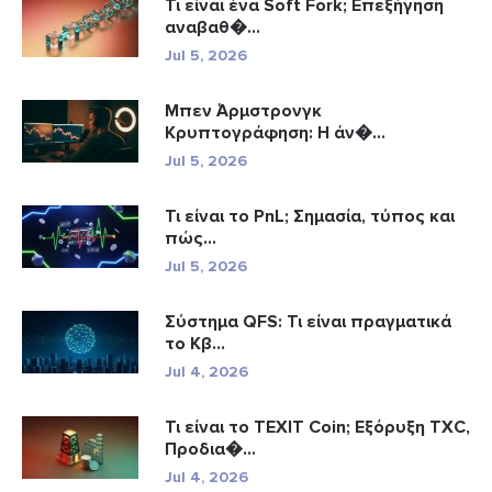
Τι είναι ένα Soft Fork; Επεξήγηση
αναβαθ�...
Jul 5, 2026
Μπεν Άρμστρονγκ
Κρυπτογράφηση: Η άν�...
Jul 5, 2026
Τι είναι το PnL; Σημασία, τύπος και
πώς...
Jul 5, 2026
Σύστημα QFS: Τι είναι πραγματικά
το Κβ...
Jul 4, 2026
Τι είναι το TEXIT Coin; Εξόρυξη TXC,
Προδια�...
Jul 4, 2026