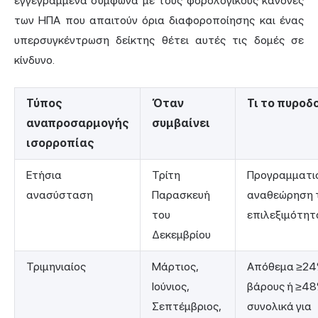
εγγεγραμμένα σύμφωνα με τους φορολογικούς κανόνες
των ΗΠΑ που απαιτούν όρια διαφοροποίησης και ένας
υπερσυγκέντρωση δείκτης θέτει αυτές τις δομές σε
κίνδυνο.
Τύπος
Όταν
Τι το πυροδ
αναπροσαρμογής
συμβαίνει
ισορροπίας
Ετήσια
Τρίτη
Προγραμματι
ανασύσταση
Παρασκευή
αναθεώρηση 
του
επιλεξιμότητ
Δεκεμβρίου
Τριμηνιαίος
Μάρτιος,
Απόθεμα ≥2
Ιούνιος,
βάρους ή ≥4
Σεπτέμβριος,
συνολικά για