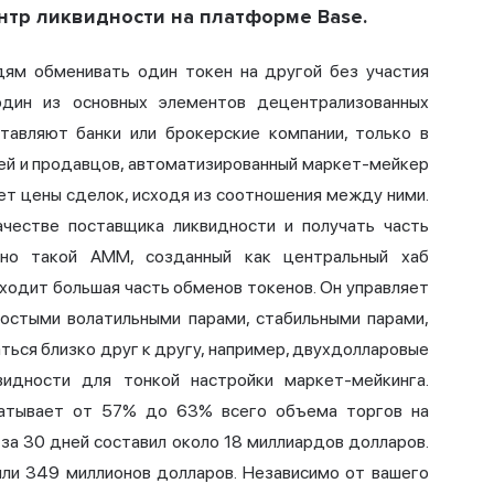
нтр ликвидности на платформе Base.
дям обменивать один токен на другой без участия
один из основных элементов децентрализованных
ставляют банки или брокерские компании, только в
ей и продавцов,
автоматизированный маркет-мейкер
ает цены сделок, исходя из соотношения между ними.
честве поставщика ликвидности и получать часть
но такой AMM, созданный как центральный хаб
оходит большая часть обменов токенов. Он управляет
ростыми волатильными парами, стабильными парами,
ться близко друг к другу, например, двухдолларовые
видности для тонкой настройки маркет-мейкинга.
батывает от 57% до 63% всего объема торгов на
за 30 дней составил около 18 миллиардов долларов.
или 349 миллионов долларов. Независимо от вашего