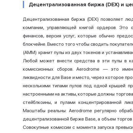
Децентрализованная биржа (DEX) и це
Децентрализованная биржа (DEX) позволяет лю
компании, управляющей книгой ордеров. Это 
финансов, версия услуг, которые обычно предо
блокчейне. Вместо того чтобы сводить покупател
(AMM) хранит пулы из двух токенов и устанавлив
Любой может внести средства в эти пулы в ка
комиссионных сборов. Aerodrome — это имен
ликвидности для Base и место, через которое пр
несколькими типами пулов под одной крышей: п
настроенными на активы, которые должны торгова
стейблкоины, и пулами концентрированной лик
Масштабы реальны: Aerodrome регулярно обра
децентрализованной бирже Base, а объем торгов 
Совокупные комиссии с момента запуска превыс