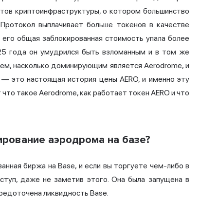
нтов криптоинфраструктуры, о котором большинство
 Протокол выплачивает больше токенов в качестве
, его
общая заблокированная стоимость
упала более
025 года он умудрился быть взломанным и в том же
тем, насколько доминирующим является Aerodrome, и
, — это настоящая история цены AERO, и именно эту
 что такое Aerodrome, как работает токен AERO и что
ирование аэродрома на базе?
ванная биржа
на Base, и если вы торгуете чем-либо в
оступ, даже не заметив этого. Она была запущена в
средоточена ликвидность Base.