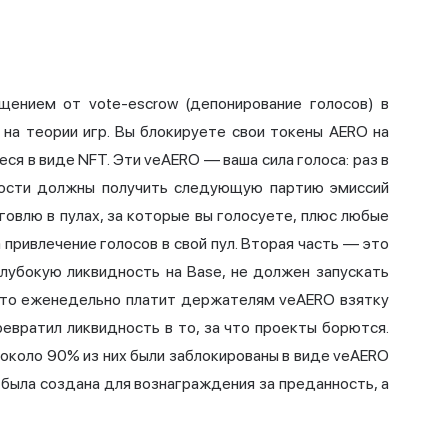
ащением от vote-escrow (депонирование голосов) в
 на теории игр. Вы блокируете свои токены AERO на
ся в виде NFT. Эти veAERO — ваша сила голоса: раз в
дности должны получить следующую партию эмиссий
говлю в пулах, за которые вы голосуете, плюс любые
привлечение голосов в свой пул. Вторая часть — это
глубокую ликвидность на Base, не должен запускать
сто еженедельно платит держателям veAERO взятку
превратил ликвидность в то, за что проекты борются.
 около 90% из них были заблокированы в виде veAERO
а была создана для вознаграждения за преданность, а