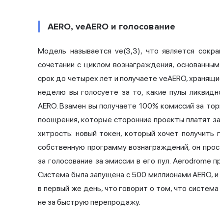
AERO, veAERO и голосование
Модель называется ve(3,3), что является сокр
сочетании с циклом вознаграждения, основанным
срок до четырех лет и получаете veAERO, хранящие
неделю вы голосуете за то, какие пулы ликви
AERO. Взамен вы получаете 100% комиссий за тор
поощрения, которые сторонние проекты платят за 
хитрость: новый токен, который хочет получить 
собственную программу вознаграждений, он про
за голосование за эмиссии в его пул. Aerodrome 
Система была запущена с 500 миллионами AERO, и
в первый же день, что говорит о том, что систем
не за быструю перепродажу.