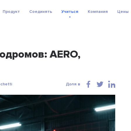
Продукт
Соединять
Учиться
Компания
Цены
одромов: AERO,
chetti
Доля в