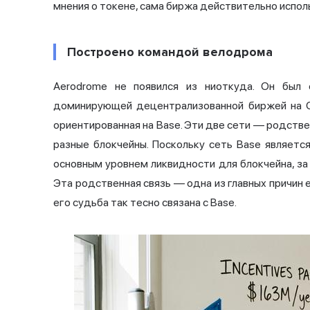
мнения о токене, сама биржа действительно испол
Построено командой велодрома
Aerodrome не появился из ниоткуда. Он был 
доминирующей децентрализованной биржей на Op
ориентированная на Base. Эти две сети — родстве
разные блокчейны. Поскольку сеть Base являетс
основным уровнем ликвидности для блокчейна, за
Эта родственная связь — одна из главных причин е
его судьба так тесно связана с Base.