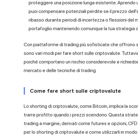
proteggere una posizione lunga esistente. Aprendo un
puoi compensare potenziali perdite se il prezzo dell'a
ribasso durante periodi di incertezza o flessioni del
portafoglio mantenendo comunque la tua strategia d
Con piattaforme di trading più sofisticate che offrono s
sono vari modi per fare short sulle criptovalute. Tutta
poiché comportano un rischio considerevole e richiedo
mercato e delle tecniche di trading.
Come fare short sulle criptovalute
Lo shorting di criptovalute, come Bitcoin, implica la sc
trarre profitto quando i prezzi scendono. Questa strateg
trading a margine, derivati come futures e opzioni, CFD
per lo shorting di criptovalute e come utilizzarli in modo