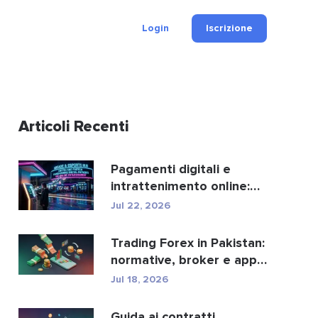
Login
Iscrizione
Articoli Recenti
Pagamenti digitali e
intrattenimento online:
ecco come crypto e fi...
Jul 22, 2026
Trading Forex in Pakistan:
normative, broker e app
di trading.
Jul 18, 2026
Guida ai contratti