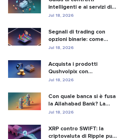
intelligenti e ai servizi di
sviluppo di contra...
Jul 18, 2026
Segnali di trading con
opzioni binarie: come
funzionano e i rischi
Jul 18, 2026
Acquista i prodotti
Qushvolpix con
criptovalute: Bitcoin,
Jul 18, 2026
pagament...
Con quale banca si è fusa
la Allahabad Bank? La
storia completa d...
Jul 18, 2026
XRP contro SWIFT: la
criptovaluta di Ripple può