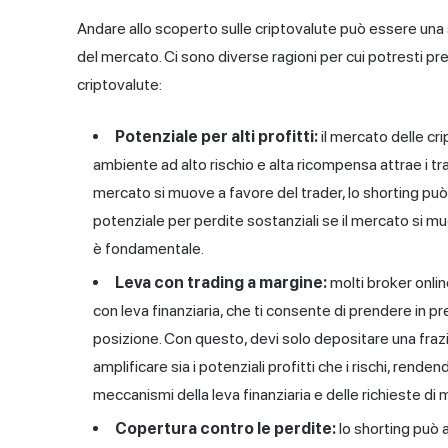
Andare allo scoperto sulle criptovalute può essere una 
del mercato. Ci sono diverse ragioni per cui potresti pr
criptovalute:
Potenziale per alti profitti:
il mercato delle cr
ambiente ad alto rischio e alta ricompensa attrae i trade
mercato si muove a favore del trader, lo shorting può 
potenziale per perdite sostanziali se il mercato si mu
è fondamentale.
Leva con trading a margine:
molti broker onlin
con leva finanziaria, che ti consente di prendere in p
posizione. Con questo, devi solo depositare una frazi
amplificare sia i potenziali profitti che i rischi, ren
meccanismi della leva finanziaria e delle richieste di m
Copertura contro le perdite:
lo shorting può 