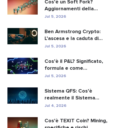
Cos’è un Soft Fork?
Aggiornamenti della
blockchain spiegati
Jul 5, 2026
Ben Armstrong Crypto:
L’ascesa e la caduta di
BitBoy
Jul 5, 2026
Cos’è il P&L? Significato,
formula e come
calcolarlo.
Jul 5, 2026
Sistema QFS: Cos’è
realmente il Sistema
Finanziario Quantistico...
Jul 4, 2026
Cos’è TEXIT Coin? Mining,
specifiche e rischi