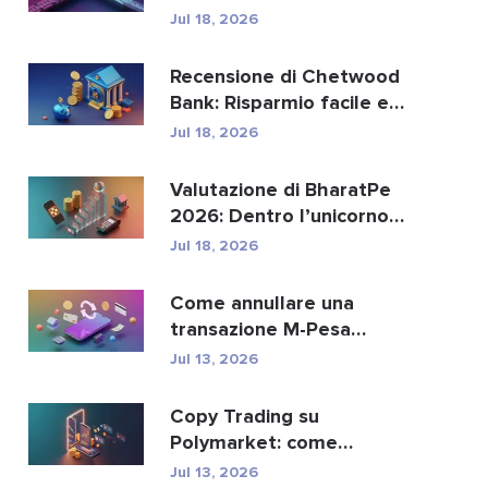
sostituire i paga...
Jul 18, 2026
Recensione di Chetwood
Bank: Risparmio facile e
servizi bancari si...
Jul 18, 2026
Valutazione di BharatPe
2026: Dentro l’unicorno
fintech da 2,85 ...
Jul 18, 2026
Come annullare una
transazione M-Pesa
inviata per errore
Jul 13, 2026
Copy Trading su
Polymarket: come
replicare in sicurezza i
Jul 13, 2026