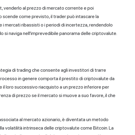
et, venderlo al prezzo di mercato corrente e poi
zzo scende come previsto, il trader può intascare la
 mercati ribassisti o i periodi di incertezza, rendendolo
o si naviga nell'imprevedibile panorama delle criptovalute.
tegia di trading che consente agli investitori di trarre
processo in genere comporta il prestito di criptovalute da
e il loro successivo riacquisto a un prezzo inferiore per
fferenza di prezzo se il mercato si muove a suo favore, il che
associata al mercato azionario, è diventata un metodo
a volatilità intrinseca delle criptovalute come Bitcoin. La