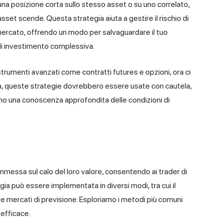
a posizione corta sullo stesso asset o su uno correlato,
sset scende. Questa strategia aiuta a gestire il rischio di
 mercato, offrendo un modo per salvaguardare il tuo
i investimento complessiva.
trumenti avanzati come contratti futures e opzioni, ora ci
via, queste strategie dovrebbero essere usate con cautela,
no una conoscenza approfondita delle condizioni di
ommessa sul calo del loro valore, consentendo ai trader di
ia può essere implementata in diversi modi, tra cui il
 e mercati di previsione. Esploriamo i metodi più comuni
 efficace.