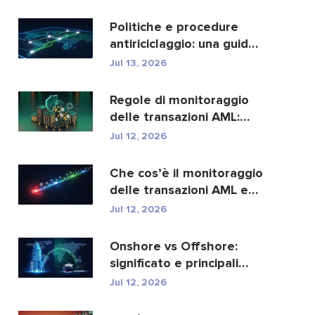
migliori...
Politiche e procedure
antiriciclaggio: una guida
completa alla con...
Jul 13, 2026
Regole di monitoraggio
delle transazioni AML:
come individuano i r...
Jul 12, 2026
Che cos’è il monitoraggio
delle transazioni AML e
come funziona?
Jul 12, 2026
Onshore vs Offshore:
significato e principali
differenze spiegate
Jul 12, 2026