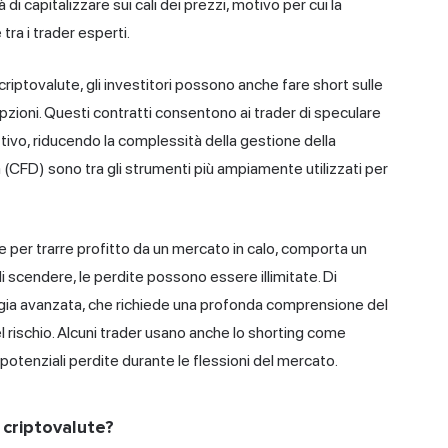
 di capitalizzare sui cali dei prezzi, motivo per cui la
ra i trader esperti.
iptovalute, gli investitori possono anche fare short sulle
pzioni. Questi contratti consentono ai trader di speculare
ivo, riducendo la complessità della gestione della
a
(CFD) sono tra gli strumenti più ampiamente utilizzati per
er trarre profitto da un mercato in calo, comporta un
 di scendere, le perdite possono essere illimitate. Di
egia avanzata, che richiede una profonda comprensione del
rischio. Alcuni trader usano anche lo shorting come
potenziali perdite durante le flessioni del mercato.
 criptovalute?