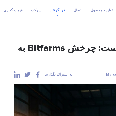
تولید - محصول
اتصال
فرا گرفتن
شرکت
قیمت گذاری
سهام BITF اکنون KEEL است: چرخش Bitfarms به
به اشتراک بگذارید