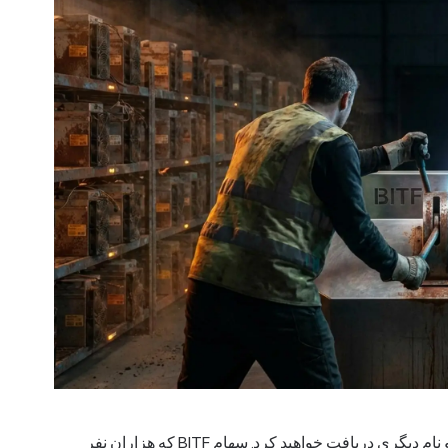
همین امروز در کارگزاری خود عبارت «BITF» را تایپ کنید و نام دیگری دریافت خواهید کرد. سهام BITF که هزاران نفر