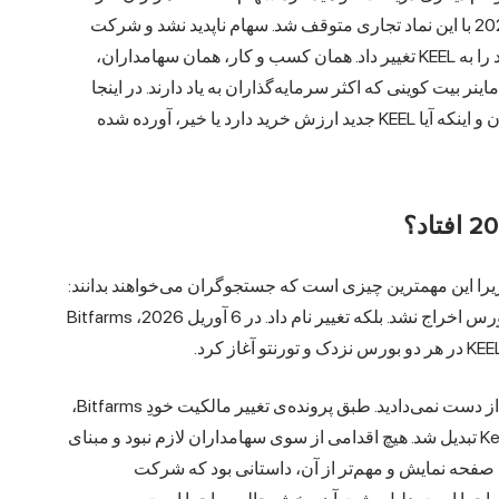
هنوز آن را جستجو می‌کنند، یعنی Bitfarms Ltd، در آوریل 2026 با این نماد تجاری متوقف شد. سهام ناپدید نشد و شرکت
ورشکست نشد. نام خود را به Keel Infrastructure و نماد خود را به KEEL تغییر داد. همان کسب و کار، همان سهامداران،
 بیت کوینی که اکثر سرمایه‌گذاران به یاد دارند. در اینجا
اتفاقی که واقعاً برای سهام BITF افتاد، اعداد و ارقام فعلی آن و اینکه آیا KEEL جدید ارزش خرید دارد یا خیر، آورده شده
 زیرا این مهمترین چیزی است که جستجوگران می‌خواهند بدانند:
BITF سقوط نکرد، متوقف نشد یا به دلیل عدم موفقیت از بورس اخراج نشد. بلکه تغییر نام داد. در 6 آوریل 2026، Bitfarms
طبق پرونده‌ی تغییر مالکیت خودِ Bitfarms،
هر سهم BITF به ازای هر سهم به یک سهم Keel Infrastructure تبدیل شد. هیچ اقدامی از سوی سهامداران لازم نبود و مبنای
 صفحه نمایش و مهم‌تر از آن، داستانی بود که شرکت