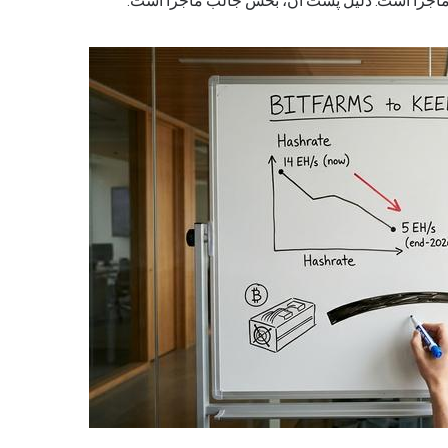
نده ماجرا است. دلیل پشت آن، بخش جالب ماجرا است.