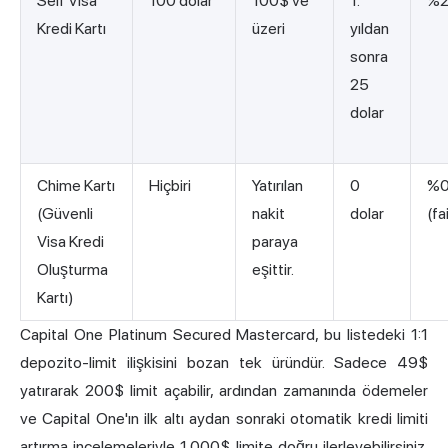
Self Visa
100 dolar
100$ ve
1.
%2
Kredi Kartı
üzeri
yıldan
sonra
25
dolar
Chime Kartı
Hiçbiri
Yatırılan
0
%
(Güvenli
nakit
dolar
(fa
Visa Kredi
paraya
Oluşturma
eşittir.
Kartı)
Capital One Platinum Secured Mastercard, bu listedeki 1:1
depozito-limit ilişkisini bozan tek üründür. Sadece 49$
yatırarak 200$ limit açabilir, ardından zamanında ödemeler
ve Capital One'ın ilk altı aydan sonraki otomatik kredi limiti
artırma incelemeleriyle 1.000$ limite doğru ilerleyebilirsiniz.