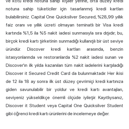
ve kötü kredi notuna sahip kişiler yerine, orta düzey kredi
notuna sahip tüketiciler için tasarlanmış kredi kartları
bulabilirsiniz. Capital One Quicksilver Secured, %28,99 yıllık
faiz oranı ve yıllık ücreti olmayan teminatlı bir Visa kredi
kartında %1,5 ila %5 nakit iadesi sunmasıyla sıra dışıdır; bu,
birçok kredi kartı şirketinin sunmadığı kullanışlı bir üst seviye
üründür. Discover kredi kartları arasında, benzin
istasyonlarında ve restoranlarda %2 nakit iadesi sunan ve
Discover'ın ilk yılda kazanılan tüm nakit iadelerini karşıladığı
Discover it Secured Credit Card da bulunmaktadır. Her ikisi
de 12 ila 18 ay sonra ilk üst düzey çevrimiçi kredi kartınıza
giden savunulabilir bir yoldur ve kredi kartı avantajları,
seviyeniz yükseldikçe önemli ölçüde iyileşir. Kayıtlıysanız,
Discover it Student veya Capital One Quicksilver Student
gibi öğrenci kredi kartı ürünlerini de incelemeye değer.