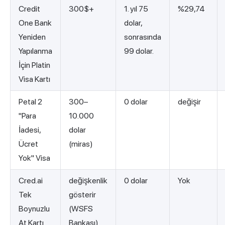
Credit
300$+
1. yıl 75
%29,74
One Bank
dolar,
Yeniden
sonrasında
Yapılanma
99 dolar.
İçin Platin
Visa Kartı
Petal 2
300–
0 dolar
değişir
"Para
10.000
İadesi,
dolar
Ücret
(miras)
Yok" Visa
Cred.ai
değişkenlik
0 dolar
Yok
Tek
gösterir
Boynuzlu
(WSFS
At Kartı
Bankası)