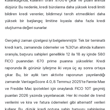
kullanıldığında, kullanım oranı %100'e çıkar ve puanı anında
düşürür. Bu nedenle, kredi bürolarına daha yüksek kredi limiti
bildiren kredi verenler, bildirmeyi tercih etmedikleri daha
yüksek bir başlangıç limitine kıyasla daha fazla kredi
oluşturma değeri sunarlar.
Gerçekçi zaman çizelgesi iyi belgelenmiştir. Tek bir teminatlı
kredi kartı, zamanında ödemeler ve %30'un altında kullanım
oranıyla, başvuru sahipleri genellikle 12 ila 18 ay içinde 580
FICO puanından 670 prime puanına yükselirler. Kredi
raporunda ilk görünür iyileşme iki veya üç ay sonra ortaya
çıkar. Bu, bir aylık tam aktivite raporunun yayınlandığı
zamandır. VantageScore 4.0, 8 Temmuz 2025'te Fannie Mae
ve Freddie Mac ipotekleri için onaylandı. FICO 10T geçmiş
puanları 2026 yazında yayınlanacak. Her iki model de trend
verilerini ve kira ve fatura ödemeleri gibi alternatif verileri
kullanır. Bu, düşük kredi notuna sahip başvuru sahiplerine