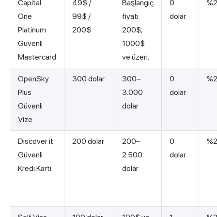
Capital
49$ /
Başlangıç
0
%2
One
99$ /
fiyatı
dolar
Platinum
200$
200$,
Güvenli
1000$
Mastercard
ve üzeri.
OpenSky
300 dolar
300–
0
%2
Plus
3.000
dolar
Güvenli
dolar
Vize
Discover it
200 dolar
200–
0
%2
Güvenli
2.500
dolar
Kredi Kartı
dolar