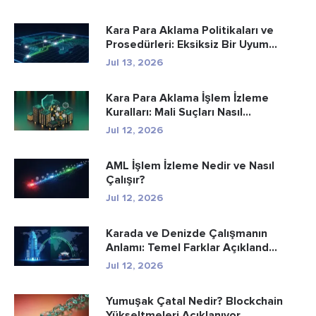
Kara Para Aklama Politikaları ve
Prosedürleri: Eksiksiz Bir Uyum...
Jul 13, 2026
Kara Para Aklama İşlem İzleme
Kuralları: Mali Suçları Nasıl...
Jul 12, 2026
AML İşlem İzleme Nedir ve Nasıl
Çalışır?
Jul 12, 2026
Karada ve Denizde Çalışmanın
Anlamı: Temel Farklar Açıkland...
Jul 12, 2026
Yumuşak Çatal Nedir? Blockchain
Yükseltmeleri Açıklanıyor