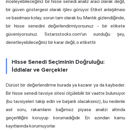
inceleyebileceğiniz bir hisse senedi analiz aracı olarak değil,
bir güven göstergesi olarak işlev görüyor. Etiket anlaşılması
ve basılması kolay; sorun tam olarak bu. Mantık gizlendiğinde,
bir hisse senedini değerlendirmiyorsunuz - bir etikete
güveniyorsunuz. 5starsstocks.com'un sunduğu şey,
denetleyebileceğiniz bir karar değil, o etikettir.
Hisse Senedi Seçiminin Doğruluğu:
İddialar ve Gerçekler
Dürüst bir değerlendirme burada ya kazanır ya da kaybeder.
Bir hisse senedi tavsiye sitesi ölçülebilir bir vaatte bulunuyor
(bu tavsiyeleri takip edin ve başarılı olacaksınız), bu nedenle
asıl soru, rakamların bağımsız piyasa analizi altında
geçerliliğini koruyup korumadığıdır. En azından kamu
kayıtlarında korumuyorlar.