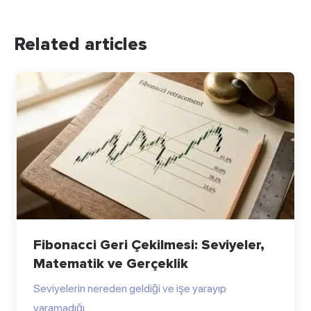
Related articles
Fibonacci Geri Çekilmesi: Seviyeler,
Matematik ve Gerçeklik
Seviyelerin nereden geldiği ve işe yarayıp
yaramadığı…