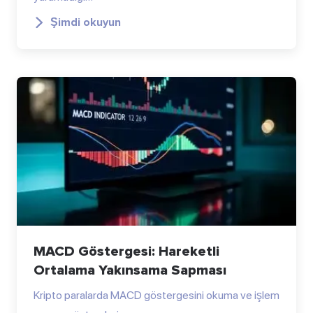
Şimdi okuyun
MACD Göstergesi: Hareketli
Ortalama Yakınsama Sapması
Kripto paralarda MACD göstergesini okuma ve işlem