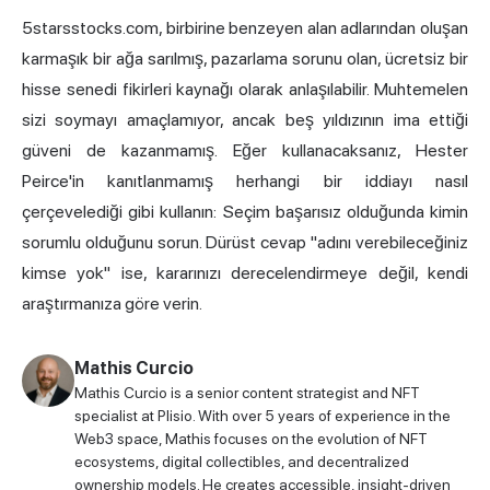
5starsstocks.com, birbirine benzeyen alan adlarından oluşan
karmaşık bir ağa sarılmış, pazarlama sorunu olan, ücretsiz bir
hisse senedi fikirleri kaynağı olarak anlaşılabilir. Muhtemelen
sizi soymayı amaçlamıyor, ancak beş yıldızının ima ettiği
güveni de kazanmamış. Eğer kullanacaksanız, Hester
Peirce'in kanıtlanmamış herhangi bir iddiayı nasıl
çerçevelediği gibi kullanın: Seçim başarısız olduğunda kimin
sorumlu olduğunu sorun. Dürüst cevap "adını verebileceğiniz
kimse yok" ise, kararınızı derecelendirmeye değil, kendi
araştırmanıza göre verin.
Mathis Curcio
Mathis Curcio is a senior content strategist and NFT
specialist at Plisio. With over 5 years of experience in the
Web3 space, Mathis focuses on the evolution of NFT
ecosystems, digital collectibles, and decentralized
ownership models. He creates accessible, insight-driven