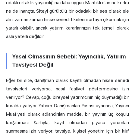
odaklı ortaklık yayıncılığına daha uygun. Mantıklı olan ne korku
ne de inançtır. Siteyi gürültülü bir odadaki bir ses olarak ele
alın; zaman zaman hisse senedi fikirlerini ortaya çıkarmak için
yararlı olabilir, ancak yatırım kararlarınızın tek temeli olarak
asla yeterli değildir.
Yasal Olmasının Sebebi: Yayıncılık, Yatırım
Tavsiyesi Değil
Eğer bir site, danışman olarak kayıtlı olmadan hisse senedi
tavsiyeleri veriyorsa, nasıl faaliyet göstermesine izin
veriliyor? Cevap, çoğu bireysel yatırımcının hiç duymadığı bir
kuralda yatıyor. Yatırım Danışmanları Yasası uyarınca,
Yayıncı
Muafiyeti
olarak adlandırılan madde, bir yayının üç koşulu
karşılaması şartıyla, kayıt olmadan piyasa yorumları
sunmasına izin veriyor: tavsiye, kişisel yönetim için bir kılıf