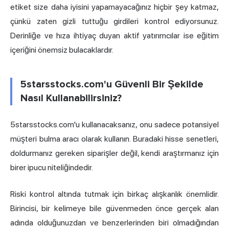
etiket size daha iyisini yapamayacağınız hiçbir şey katmaz,
çünkü zaten gizli tuttuğu girdileri kontrol ediyorsunuz.
Derinliğe ve hıza ihtiyaç duyan aktif yatırımcılar ise eğitim
içeriğini önemsiz bulacaklardır.
5starsstocks.com'u Güvenli Bir Şekilde
Nasıl Kullanabilirsiniz?
5starsstocks.com'u kullanacaksanız, onu sadece potansiyel
müşteri bulma aracı olarak kullanın. Buradaki hisse senetleri,
doldurmanız gereken siparişler değil, kendi araştırmanız için
birer ipucu niteliğindedir.
Riski kontrol altında tutmak için birkaç alışkanlık önemlidir.
Birincisi, bir kelimeye bile güvenmeden önce gerçek alan
adında olduğunuzdan ve benzerlerinden biri olmadığından