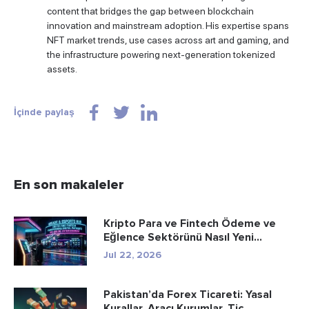
content that bridges the gap between blockchain
innovation and mainstream adoption. His expertise spans
NFT market trends, use cases across art and gaming, and
the infrastructure powering next-generation tokenized
assets.
İçinde paylaş
En son makaleler
Kripto Para ve Fintech Ödeme ve
Eğlence Sektörünü Nasıl Yeni...
Jul 22, 2026
Pakistan’da Forex Ticareti: Yasal
Kurallar, Aracı Kurumlar, Tic...