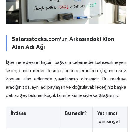
5starsstocks.com'un Arkasındaki Klon
Alan Adı Ağı
İşte neredeyse hiçbir başka incelemede bahsedilmeyen
kısım; bunun nedeni kısmen bu incelemelerin çoğunun söz
konusu alan adlarında yayınlanmış olmasıdır. Bu markayı
aradığınızda, aynı adı paylaşan ve doğrulayabileceğiniz başka
pek az şey bulunan küçük bir site kümesiyle karşılaşırsınız.
İhtisas
Bu nedir?
Yatırımcı
için sinyal