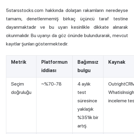
5starsstocks.com hakkında dolaşan rakamların neredeyse
tamamı, denetlenmemiş birkaç üçüncü taraf testine
dayanmaktadır ve bu uyarı kesinlikle dikkate alınarak
okunmalıdır. Bu uyarıyı da göz önünde bulundurarak, mevcut
kayıtlar şunları göstermektedir.
Metrik
Platformun
Bağımsız
Kaynak
iddiası
bulgu
Seçim
~%70-78
4 aylık
OutrightCRM
doğruluğu
test
WhatisInsig
süresince
inceleme tes
yaklaşık
%35'lik bir
artış.