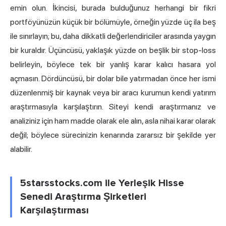
emin olun. İkincisi, burada bulduğunuz herhangi bir fikri
portföyünüzün küçük bir bölümüyle, örneğin yüzde üç ila beş
ile sınırlayın; bu, daha dikkatli değerlendiriciler arasında yaygın
bir kuraldır. Üçüncüsü, yaklaşık yüzde on beşlik bir stop-loss
belirleyin, böylece tek bir yanlış karar kalıcı hasara yol
açmasın. Dördüncüsü, bir dolar bile yatırmadan önce her ismi
düzenlenmiş bir kaynak veya bir aracı kurumun kendi yatırım
araştırmasıyla karşılaştırın. Siteyi kendi araştırmanız ve
analiziniz için ham madde olarak ele alın, asla nihai karar olarak
değil; böylece sürecinizin kenarında zararsız bir şekilde yer
alabilir.
5starsstocks.com ile Yerleşik Hisse
Senedi Araştırma Şirketleri
Karşılaştırması