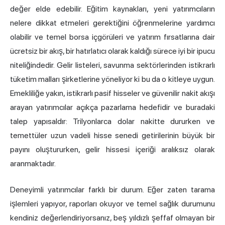
değer elde edebilir. Eğitim kaynakları, yeni yatırımcıların
nelere dikkat etmeleri gerektiğini öğrenmelerine yardımcı
olabilir ve temel borsa içgörüleri ve yatırım fırsatlarına dair
ücretsiz bir akış, bir hatırlatıcı olarak kaldığı sürece iyi bir ipucu
niteliğindedir. Gelir listeleri, savunma sektörlerinden istikrarlı
tüketim malları şirketlerine yöneliyor ki bu da o kitleye uygun.
Emekliliğe yakın, istikrarlı pasif hisseler ve güvenilir nakit akışı
arayan yatırımcılar açıkça pazarlama hedefidir ve buradaki
talep yapısaldır: Trilyonlarca dolar nakitte dururken ve
temettüler uzun vadeli hisse senedi getirilerinin büyük bir
payını oluştururken, gelir hissesi içeriği aralıksız olarak
aranmaktadır.
Deneyimli yatırımcılar farklı bir durum. Eğer zaten tarama
işlemleri yapıyor, raporları okuyor ve temel sağlık durumunu
kendiniz değerlendiriyorsanız, beş yıldızlı şeffaf olmayan bir