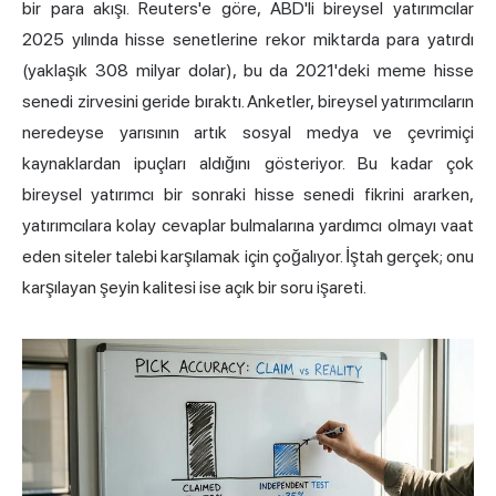
bir para akışı. Reuters'e göre, ABD'li bireysel yatırımcılar
2025 yılında hisse senetlerine rekor miktarda para yatırdı
(yaklaşık 308 milyar dolar), bu da 2021'deki meme hisse
senedi zirvesini geride bıraktı. Anketler, bireysel yatırımcıların
neredeyse yarısının artık sosyal medya ve çevrimiçi
kaynaklardan ipuçları aldığını gösteriyor. Bu kadar çok
bireysel yatırımcı bir sonraki hisse senedi fikrini ararken,
yatırımcılara kolay cevaplar bulmalarına yardımcı olmayı vaat
eden siteler talebi karşılamak için çoğalıyor. İştah gerçek; onu
karşılayan şeyin kalitesi ise açık bir soru işareti.