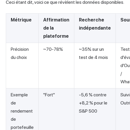
Ceci étant dit, voici ce que révèlent les données disponibles.
Métrique
Affirmation
Recherche
Sou
de la
indépendante
plateforme
Précision
~70-78%
~35% sur un
Test
du choix
test de 4 mois
d'év
d'Ou
/
What
Exemple
"Fort"
-5,6 % contre
Suivi
de
+8,2 % pour le
Outr
rendement
S&P 500
de
portefeuille