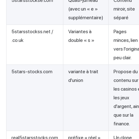
5starsstockse.com
Quasi-jumeau
Contenu
(avec un « e »
miroir, site
supplémentaire)
séparé
5starsstockss.net /
Variantes à
Pages
.co.uk
double « s »
minces, lien
vers l'origina
peu clair.
5stars-stocks.com
variante à trait
Propose du
d'union
contenu sur
les casinos 
les jeux
d'argent, ain
que sur la
finance.
real5starsstocks.com
préfixe « réel »
Un clone