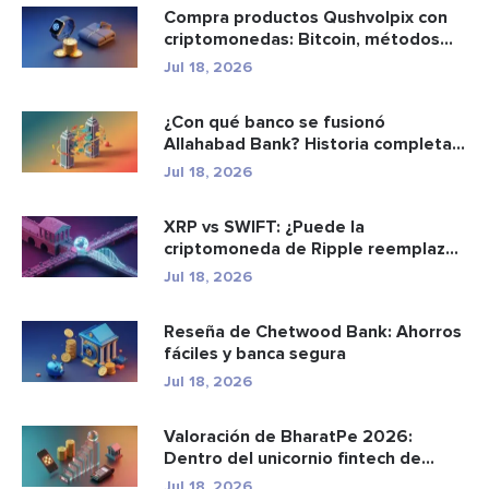
Compra productos Qushvolpix con
criptomonedas: Bitcoin, métodos
d...
Jul 18, 2026
¿Con qué banco se fusionó
Allahabad Bank? Historia completa
de ...
Jul 18, 2026
XRP vs SWIFT: ¿Puede la
criptomoneda de Ripple reemplazar
a los p...
Jul 18, 2026
Reseña de Chetwood Bank: Ahorros
fáciles y banca segura
Jul 18, 2026
Valoración de BharatPe 2026:
Dentro del unicornio fintech de
2.85...
Jul 18, 2026