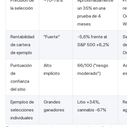
Precisión de
~70-78%
Aproximadamente
P
la selección
un 35% en una
re
prueba de 4
O
meses.
Wh
Rentabilidad
"Fuerte"
-5,6% frente al
S
de cartera
S&P 500 +8,2%
d
de ejemplo
O
Puntuación
Alto
66/100 ("riesgo
A
de
implícito
moderado")
e
confianza
del sitio
Ejemplos de
Grandes
Litio +34%,
R
selecciones
ganadores
cannabis -67%
a
individuales