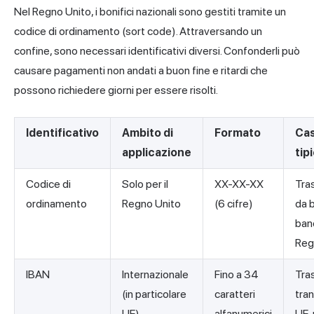
Nel Regno Unito, i bonifici nazionali sono gestiti tramite un
codice di ordinamento (sort code). Attraversando un
confine, sono necessari identificativi diversi. Confonderli può
causare pagamenti non andati a buon fine e ritardi che
possono richiedere giorni per essere risolti.
Identificativo
Ambito di
Formato
Cas
applicazione
tip
Codice di
Solo per il
XX-XX-XX
Tra
ordinamento
Regno Unito
(6 cifre)
da 
ban
Reg
IBAN
Internazionale
Fino a 34
Tra
(in particolare
caratteri
tran
UE)
alfanumerici
UE,