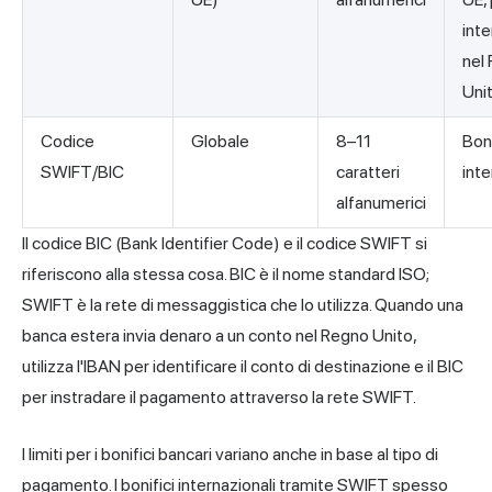
inte
nel
Uni
Codice
Globale
8–11
Boni
SWIFT/BIC
caratteri
inte
alfanumerici
Il codice BIC (Bank Identifier Code) e il codice SWIFT si
riferiscono alla stessa cosa. BIC è il nome standard ISO;
SWIFT è la rete di messaggistica che lo utilizza. Quando una
banca estera invia denaro a un conto nel Regno Unito,
utilizza l'IBAN per identificare il conto di destinazione e il BIC
per instradare il pagamento attraverso la rete SWIFT.
I limiti per i bonifici bancari variano anche in base al tipo di
pagamento. I bonifici internazionali tramite SWIFT spesso