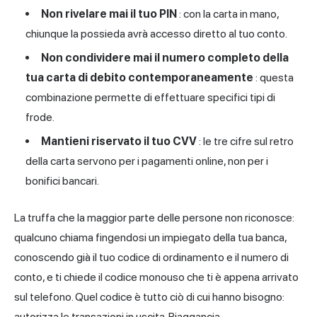
Non rivelare mai il tuo PIN
: con la carta in mano,
chiunque la possieda avrà accesso diretto al tuo conto.
Non condividere mai il numero completo della
tua carta di debito contemporaneamente
: questa
combinazione permette di effettuare specifici tipi di
frode.
Mantieni riservato il tuo CVV
: le tre cifre sul retro
della carta servono per i pagamenti online, non per i
bonifici bancari.
La truffa che la maggior parte delle persone non riconosce:
qualcuno chiama fingendosi un impiegato della tua banca,
conoscendo già il tuo codice di ordinamento e il numero di
conto, e ti chiede il codice monouso che ti è appena arrivato
sul telefono. Quel codice è tutto ciò di cui hanno bisogno:
autorizza le transazioni in uscita. Riaggancia.