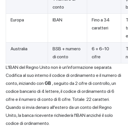
conto
b
Europa
IBAN
Fino a 34
T
caratteri
t
e
Australia
BSB + numero
6 + 6–10
T
di conto
cifre
n
L'IBAN del Regno Unito non è un'informazione separata.
Codifica al suo interno il codice di ordinamento e il numero di
conto, iniziando con
GB
, seguito da 2 cifre di controllo, un
codice bancario di 4 lettere, il codice di ordinamento di 6
cifre e il numero di conto di 8 cifre. Totale: 22 caratteri.
Quando si invia denaro all'estero da un conto del Regno
Unito, la banca ricevente richiederà l'IBAN anziché il solo
codice di ordinamento.