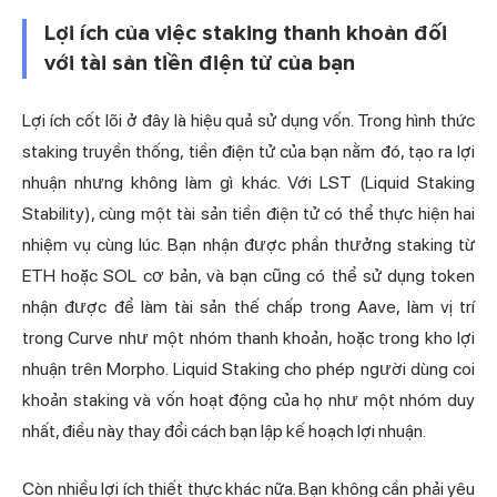
Lợi ích của việc staking thanh khoản đối
với tài sản tiền điện tử của bạn
Lợi ích cốt lõi ở đây là hiệu quả sử dụng vốn. Trong hình thức
staking truyền thống, tiền điện tử của bạn nằm đó, tạo ra lợi
nhuận nhưng không làm gì khác. Với LST (Liquid Staking
Stability), cùng một tài sản tiền điện tử có thể thực hiện hai
nhiệm vụ cùng lúc. Bạn nhận được phần thưởng staking từ
ETH hoặc SOL cơ bản, và bạn cũng có thể sử dụng token
nhận được để làm tài sản thế chấp trong Aave, làm vị trí
trong Curve như một nhóm thanh khoản, hoặc trong kho lợi
nhuận trên Morpho. Liquid Staking cho phép người dùng coi
khoản staking và vốn hoạt động của họ như một nhóm duy
nhất, điều này thay đổi cách bạn lập kế hoạch lợi nhuận.
Còn nhiều lợi ích thiết thực khác nữa. Bạn không cần phải yêu