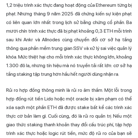
1,2 triệu trình xác thực đang hoạt động của Ethereum từng bị
phạt. Nhưng tháng 9 năm 2025 đã chứng kiến sự kiện phạt
có liên quan lớn nhất trong lịch sử bằng chứng cổ phần. Ba
mươi chín trình xác thực đã bị phạt khoảng 0,3 ETH mỗi trình
sau khi
Ankr
và Allnodes cùng chuyển đổi cơ sở hạ tầng
thông qua phần mềm trung gian SSV và xử lý sai việc quản lý
khóa. Mức thiệt hại cho mỗi trình xác thực không lớn, khoảng
1.300 đô la, nhưng tín hiệu mà nó truyền tải rất lớn: cơ sở hạ
tầng staking tập trung hơn hầu hết người dùng nhận ra.
Rủi ro hợp đồng thông minh là rủi ro âm thầm. Một lỗi trong
hợp đồng rút tiền Lido hoặc một oracle bị xâm phạm có thể
xóa sạch một phần ETH đã được stake bất kể các trình xác
thực cơ bản làm gì. Cuối cùng, đó là rủi ro quản trị. Nếu một
giao thức staking thanh khoản thay đổi cấu trúc phí, tập hợp
trình xác thực hoặc logic rút tiền, mức độ rủi ro của bạn sẽ