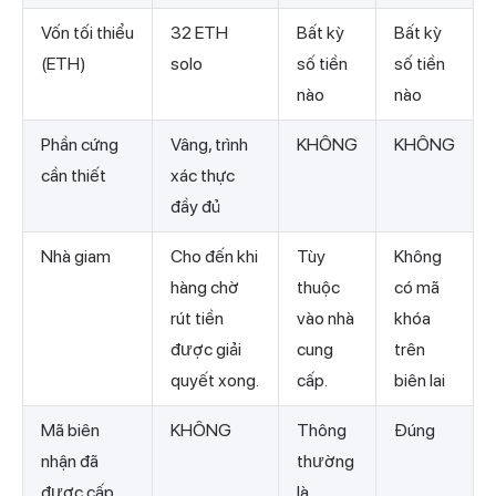
Vốn tối thiểu
32 ETH
Bất kỳ
Bất kỳ
(ETH)
solo
số tiền
số tiền
nào
nào
Phần cứng
Vâng, trình
KHÔNG
KHÔNG
cần thiết
xác thực
đầy đủ
Nhà giam
Cho đến khi
Tùy
Không
hàng chờ
thuộc
có mã
rút tiền
vào nhà
khóa
được giải
cung
trên
quyết xong.
cấp.
biên lai
Mã biên
KHÔNG
Thông
Đúng
nhận đã
thường
được cấp
là