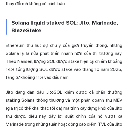
thay đổi mà không có cảnh báo.
Solana liquid staked SOL: Jito, Marinade,
BlazeStake
Ethereum thu hút sự chú ý của giới truyền thông, nhưng
Solana lại là nửa phát triển nhanh hơn của thị trường này.
Theo Nansen, lượng SOL được stake hiện tại chiếm khoảng
14% tổng lượng SOL được stake vào tháng 10 năm 2025,
tăng từ khoảng 11% vào đầu năm.
Jito đang dẫn đầu. JitoSOL kiếm được cả phần thưởng
staking Solana
thông thường và một phần doanh thu MEV
(giá trị có thể khai thác tối đa) mà trình xây dựng khối của Jito
thu được, điều này đẩy lợi suất chính của nó vượt xa
Marinade trong những tuần hoạt động cao điểm. TVL của Jito