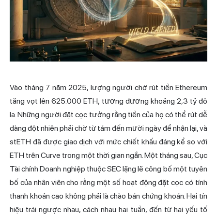
Vào tháng 7 năm 2025, lượng người chờ rút tiền Ethereum
tăng vọt lên 625.000 ETH, tương đương khoảng 2,3 tỷ đô
la. Những người đặt cọc tưởng rằng tiền của họ có thể rút dễ
dàng đột nhiên phải chờ từ tám đến mười ngày để nhận lại, và
stETH đã được giao dịch với mức chiết khấu đáng kể so với
ETH trên Curve trong một thời gian ngắn. Một tháng sau, Cục
Tài chính Doanh nghiệp thuộc SEC lặng lẽ công bố một tuyên
bố của nhân viên cho rằng một số hoạt động đặt cọc có tính
thanh khoản cao không phải là chào bán chứng khoán. Hai tín
hiệu trái ngược nhau, cách nhau hai tuần, đến từ hai yếu tố