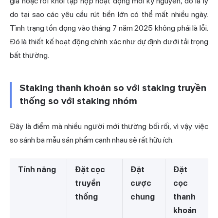
gia hoặc rời khỏi tập hợp hoạt động mỗi kỷ nguyên, đó là lý
do tại sao các yêu cầu rút tiền lớn có thể mất nhiều ngày.
Tình trạng tồn đọng vào tháng 7 năm 2025 không phải là lỗi.
Đó là thiết kế hoạt động chính xác như dự định dưới tải trọng
bất thường.
Staking thanh khoản so với staking truyền
thống so với staking nhóm
Đây là điểm mà nhiều người mới thường bối rối, vì vậy việc
so sánh ba mẫu sản phẩm cạnh nhau sẽ rất hữu ích.
Tính năng
Đặt cọc
Đặt
Đặt
truyền
cược
cọc
thống
chung
thanh
khoản