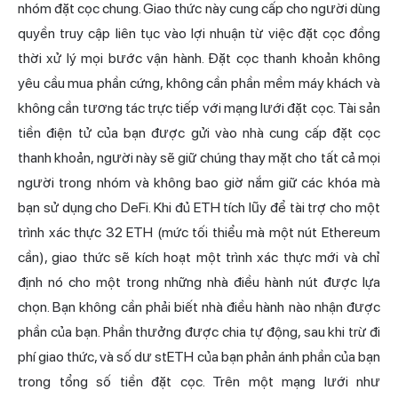
nhóm đặt cọc chung. Giao thức này cung cấp cho người dùng
quyền truy cập liên tục vào lợi nhuận từ việc đặt cọc đồng
thời xử lý mọi bước vận hành. Đặt cọc thanh khoản không
yêu cầu mua phần cứng, không cần phần mềm máy khách và
không cần tương tác trực tiếp với mạng lưới đặt cọc. Tài sản
tiền điện tử của bạn được gửi vào nhà cung cấp đặt cọc
thanh khoản, người này sẽ giữ chúng thay mặt cho tất cả mọi
người trong nhóm và không bao giờ nắm giữ các khóa mà
bạn sử dụng cho DeFi. Khi đủ ETH tích lũy để tài trợ cho một
trình xác thực 32 ETH (mức tối thiểu mà một nút Ethereum
cần), giao thức sẽ kích hoạt một trình xác thực mới và chỉ
định nó cho một trong những nhà điều hành nút được lựa
chọn. Bạn không cần phải biết nhà điều hành nào nhận được
phần của bạn. Phần thưởng được chia tự động, sau khi trừ đi
phí giao thức, và số dư stETH của bạn phản ánh phần của bạn
trong tổng số tiền đặt cọc. Trên một mạng lưới như