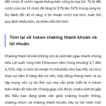
đặt cược ở nước ngoài không bền vững bị loại bỏ. Tỷ lệ đặt
cược của các tổ chức đã tăng từ 31% lên 50% trong cùng kỳ.
Sự đánh đổi rất rõ ràng: ít lợi nhuận vượt trội hơn, tuân thủ
quy định nhiều hơn, và nhiều tiền lớn hơn.
Tóm lại về token staking thanh khoản và
lợi nhuận.
Staking thanh khoản không còn là cách làm giàu nhanh chóng
nữa. Lợi suất ròng trên Ethereum nằm trong khoảng 2,7 đến
3,15%, xấp xỉ mức lợi nhuận từ trái phiếu kho bạc Mỹ, và rủi ro
thực sự nằm ở hàng đợi rút tiền, hợp đồng thông minh và sự
tập trung vốn. Lý do lĩnh vực này vẫn phát triển là vì token
biên nhận rất hữu ích. Chúng giúp vốn được stake sinh lời gấp
đôi. Nếu bạn đang phân vân giữa staking truyền thống,
staking nhóm và staking thanh khoản, hãy tự hỏi mình một