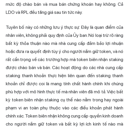
mức độ chào bán và mua bán chứng khoán hay không. Cả
LDO và RPL đều tăng giá sau tin tức này.
Tuyên bố này có những lưu ý thực sự. Đây là quan điểm của
nhân viên, không phải quy định của Ủy ban. Nó loại trừ rõ ràng
bất kỳ thỏa thuận nào mà nhà cung cấp đảm bảo lợi nhuận
hoặc đưa ra quyết định tùy ý cho người nắm giữ token, và nó
rất cẩn trọng về các trường hợp mà token biên nhận staking
được chào bán và bán. Các hoạt động do các nhà cung cấp
staking thanh khoản thực hiện liên quan đến staking thanh
khoản chỉ được coi là mang tính chất hành chính khi chúng
phù hợp với mô hình thực tế mà nhân viên đã mô tả. Việc bất
kỳ token biên nhận staking cụ thể nào nằm trong hay ngoài
phạm vi an toàn phụ thuộc vào các điều khoản phát hành
chính xác. Token biên nhận không cung cấp quyền kinh doanh
cho người nắm giữ token và bất kỳ lợi ích kinh tế nào mà