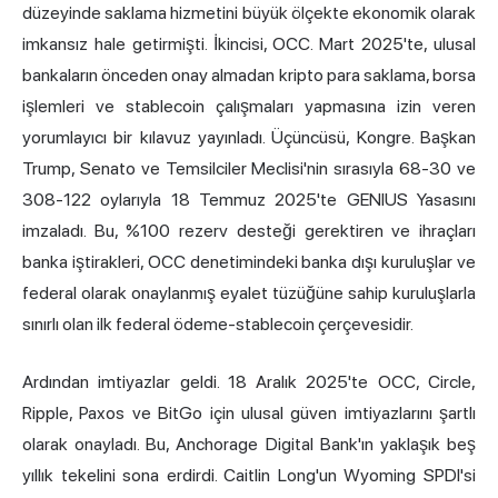
düzeyinde saklama hizmetini büyük ölçekte ekonomik olarak
imkansız hale getirmişti. İkincisi, OCC. Mart 2025'te, ulusal
bankaların önceden onay almadan kripto para saklama, borsa
işlemleri ve stablecoin çalışmaları yapmasına izin veren
yorumlayıcı bir kılavuz yayınladı. Üçüncüsü, Kongre. Başkan
Trump, Senato ve Temsilciler Meclisi'nin sırasıyla 68-30 ve
308-122 oylarıyla 18 Temmuz 2025'te GENIUS Yasasını
imzaladı. Bu, %100 rezerv desteği gerektiren ve ihraçları
banka iştirakleri, OCC denetimindeki banka dışı kuruluşlar ve
federal olarak onaylanmış eyalet tüzüğüne sahip kuruluşlarla
sınırlı olan ilk federal ödeme-stablecoin çerçevesidir.
Ardından imtiyazlar geldi. 18 Aralık 2025'te OCC, Circle,
Ripple
, Paxos ve BitGo için ulusal güven imtiyazlarını şartlı
olarak onayladı. Bu, Anchorage Digital Bank'ın yaklaşık beş
yıllık tekelini sona erdirdi. Caitlin Long'un Wyoming SPDI'si