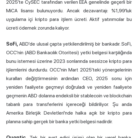
2025'te CySEC tarafından verilen EEA genelinde geçerli bir
MiCA lisansı bulunuyordu. Ancak dezavantajı: %1,99'luk
uygulama içi kripto para işlem ücreti. Aktif yatırımcılar bu
ücreti ödemek zorunda kalıyor.
SoFi,
ABD'de ulusal çapta yetkilendirilmiş bir bankadır. SoFi,
OCC'nin (ABD Bankacılık Otoritesi) yetki belgesi karşılığında
bunu istemesi üzerine 2023 sonlarında sessizce kripto para
işlemlerini durdurdu. OCC'nin Mart 2025'teki yönergelerinin
kuralları değiştirmesinin ardından CEO, 2025 sonu için
yeniden faaliyete geçmeyi doğruladı ve yeniden faaliyete
geçmenin ABD dolarına endeksli bir stablecoin ve blockchain
tabanlı para transferlerini içereceği bildiriliyor. Şu anda
Amerika Birleşik Devletleri'nde halka açık bir kripto para
planına sahip gerçek bir banka yetki belgesi nadirdir.
Quontic.
Tek bir ayırt edici ürünü olan bir yerel banka.