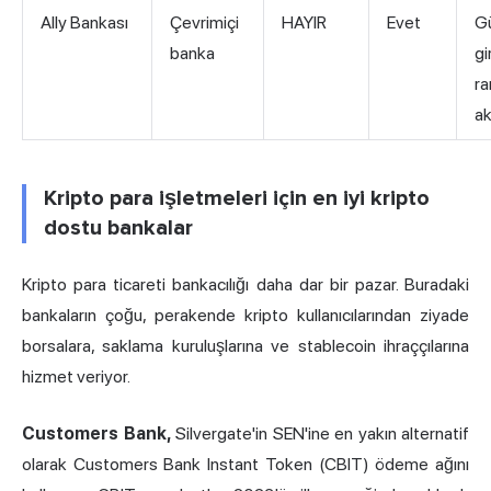
Ally Bankası
Çevrimiçi
HAYIR
Evet
Gü
banka
gi
r
ak
Kripto para işletmeleri için en iyi kripto
dostu bankalar
Kripto para ticareti bankacılığı daha dar bir pazar. Buradaki
bankaların çoğu, perakende kripto kullanıcılarından ziyade
borsalara, saklama kuruluşlarına ve stablecoin ihraççılarına
hizmet veriyor.
Customers Bank,
Silvergate'in SEN'ine en yakın alternatif
olarak Customers Bank Instant Token (CBIT) ödeme ağını