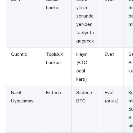
banka
yılının
d
sonunda
b
yeniden
mü
faaliyete
geçecek.
Quontic
Topluluk
Hayır
Evet
S
bankası
(BTC
Bi
ödül
ku
kartı)
Nakit
Fintech
Sadece
Evet
K
Uygulaması
BTC
(ortak)
mi
dü
B
al