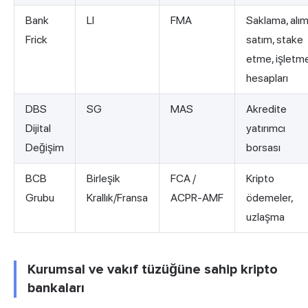
Bank
LI
FMA
Saklama, alı
Frick
satım, stake
etme, işletm
hesapları
DBS
SG
MAS
Akredite
Dijital
yatırımcı
Değişim
borsası
BCB
Birleşik
FCA /
Kripto
Grubu
Krallık/Fransa
ACPR-AMF
ödemeler,
uzlaşma
Kurumsal ve vakıf tüzüğüne sahip kripto
bankaları