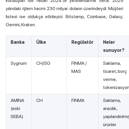
kuruluşları ise Nisan 2024'te yetkilendirme verdi. 2025
yılındaki işlem hacmi 230 milyar doların üzerindeydi. Müşteri
listesi ise oldukça etkileyici: Bitstamp, Coinbase, Galaxy,
Gemini, Kraken.
Banka
Ülke
Regülatör
Neler
sunuyor?
Sygnum
CH/SG
FINMA /
Saklama,
MAS
ticaret, borç
verme,
tokenizasyo
AMINA
CH
FINMA
Saklama,
(eski
aracılık,
SEBA)
yapılandırılmı
ürünler