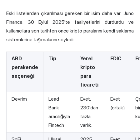
Eski listelerden çıkarılması gereken bir isim daha var: Juno
Finance. 30 Eylül 2025'te faaliyetlerini durdurdu ve
kullanıcılara son tarihten önce kripto paralarını kendi saklama
sistemlerine taşımalarını söyledi.
ABD
Tip
Yerel
FDIC
En
perakende
kripto
seçeneği
para
ticareti
Devrim
Lead
Evet,
Evet
Ço
Bank
230'dan
(ortak)
bi
aracılığıyla
fazla
ku
Fintech
varlık.
SoFi
Ulusal
2025
Evet
U