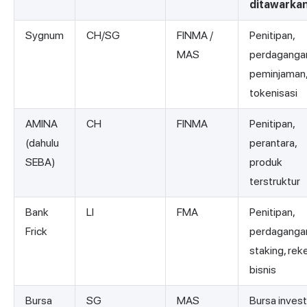
ditawarka
Sygnum
CH/SG
FINMA /
Penitipan,
MAS
perdaganga
peminjaman
tokenisasi
AMINA
CH
FINMA
Penitipan,
(dahulu
perantara,
SEBA)
produk
terstruktur
Bank
LI
FMA
Penitipan,
Frick
perdaganga
staking, rek
bisnis
Bursa
SG
MAS
Bursa invest