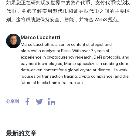
如果您正在研究现实世界中的资产代币、支付代币或股权
代币，务必了解实用型代币和证券型代币之间的主要区
别。这将帮助您保持安全、智能，并符合 Web3 规范。
Marco Lucchetti
Marco Lucchetti is a senior content strategist and
blockchain analyst at Plisio. With over 7 years of
experience in cryptocurrency research, DeFi protocols, and
payment technologies, Marco specializes in creating clear,
data-driven content for a global crypto audience. His work
focuses on transaction tracing, crypto compliance, and the
future of blockchain infrastructure.
分享到
最新的文章